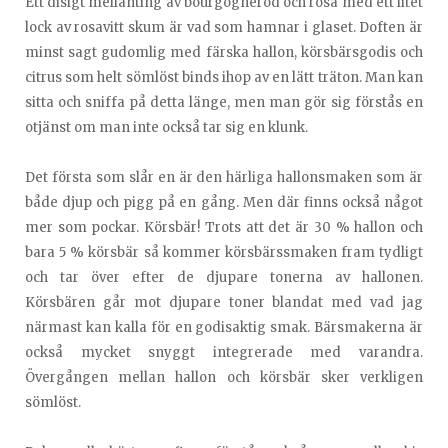
Ett disigt mellanting av bourgogneröd och rosa med ett litet
lock av rosavitt skum är vad som hamnar i glaset. Doften är
minst sagt gudomlig med färska hallon, körsbärsgodis och
citrus som helt sömlöst binds ihop av en lätt träton. Man kan
sitta och sniffa på detta länge, men man gör sig förstås en
otjänst om man inte också tar sig en klunk.
Det första som slår en är den härliga hallonsmaken som är
både djup och pigg på en gång. Men där finns också något
mer som pockar. Körsbär! Trots att det är 30 % hallon och
bara 5 % körsbär så kommer körsbärssmaken fram tydligt
och tar över efter de djupare tonerna av hallonen.
Körsbären går mot djupare toner blandat med vad jag
närmast kan kalla för en godisaktig smak. Bärsmakerna är
också mycket snyggt integrerade med varandra.
Övergången mellan hallon och körsbär sker verkligen
sömlöst.