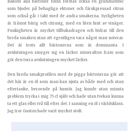
Bakom alla bärtoner finns förstås också en grundlambic
som bjuder på behagliga ektoner och färskpressad citrus
som också går i takt med de andra smakerna. Syrligheten
är främst bärig och citrusig, med en liten hint av vinäger.
Funkigheten är mycket tillbakadragen och bidrar till den
breda smaken utan att egentligen vara något man noterar.
Det är trots allt bärtonerna som är dominanta. I
avslutningen smyger sig en läcker mineralton fram som
gör den torra avslutningen mycket läcker.
Den breda smakprofilen med de pigga bärtonerna gör att
det här är en öl som man kan njuta av både med och utan
eftertanke, beroende på humör. Jag kunde utan minsta
problem trycka i mig 75 cl själv och hade utan tvekan kunna
ta ett glas eller två till efter det. I sanning en öl i världsklass.
Jag tror Gaston hade varit mycket stolt.