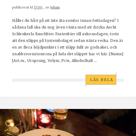
publicerat kl
17:00
, av
Johan
Håller du hårt på att inte äta semlor innan fettisdagen? I
sådana fall ska du nog även vänta med att dricka Aecht
Schlenkerla Rauchbier Fastenbier till askonsdagen, trots
att den släpps på Systembolaget redan nästa vecka. Den är
en av flera höjdpunkter i ett släpp fullt av godsaker, och
snabbrecensionerna på hela det släppet har vi här. [Namn]
[Art.nr., Ursprung, Volym, Pris, Alkoholhalt ...
LÄS HELA