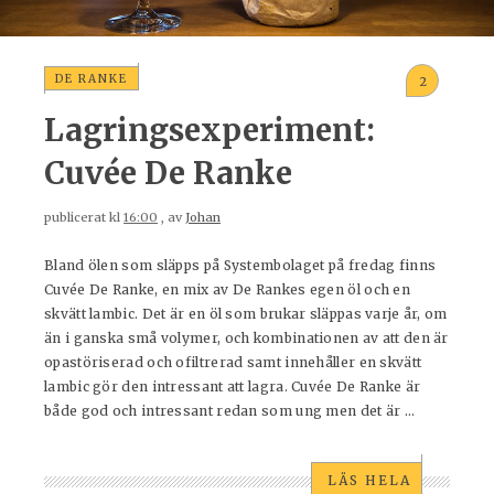
DE RANKE
2
Lagringsexperiment:
Cuvée De Ranke
publicerat kl
16:00
, av
Johan
Bland ölen som släpps på Systembolaget på fredag finns
Cuvée De Ranke, en mix av De Rankes egen öl och en
skvätt lambic. Det är en öl som brukar släppas varje år, om
än i ganska små volymer, och kombinationen av att den är
opastöriserad och ofiltrerad samt innehåller en skvätt
lambic gör den intressant att lagra. Cuvée De Ranke är
både god och intressant redan som ung men det är ...
LÄS HELA