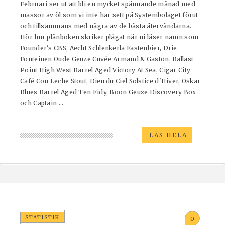
Februari ser ut att bli en mycket spännande månad med
massor av öl som vi inte har sett på Systembolaget förut
och tillsammans med några av de bästa återvändarna.
Hör hur plånboken skriker plågat när ni läser namn som
Founder's CBS, Aecht Schlenkerla Fastenbier, Drie
Fonteinen Oude Geuze Cuvée Armand & Gaston, Ballast
Point High West Barrel Aged Victory At Sea, Cigar City
Café Con Leche Stout, Dieu du Ciel Solstice d'Hiver, Oskar
Blues Barrel Aged Ten Fidy, Boon Geuze Discovery Box
och Captain ...
LÄS HELA
STATISTIK
0