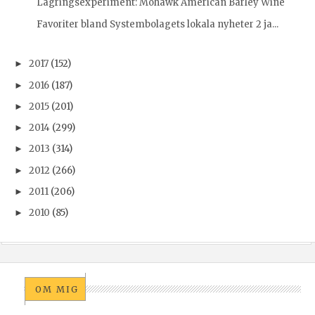
Lagringsexperiment: Mohawk American Barley Wine
Favoriter bland Systembolagets lokala nyheter 2 ja...
2017
(152)
►
2016
(187)
►
2015
(201)
►
2014
(299)
►
2013
(314)
►
2012
(266)
►
2011
(206)
►
2010
(85)
►
OM MIG