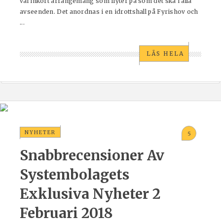
väl inkört arrangemang som flyter på som det ska i alla
avseenden. Det anordnas i en idrottshall på Fyrishov och
...
LÄS HELA
NYHETER
5
Snabbrecensioner Av
Systembolagets
Exklusiva Nyheter 2
Februari 2018