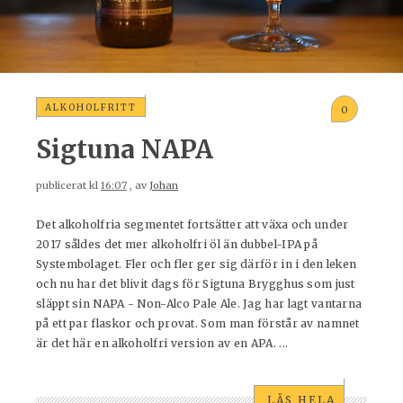
ALKOHOLFRITT
0
Sigtuna NAPA
publicerat kl
16:07
, av
Johan
Det alkoholfria segmentet fortsätter att växa och under
2017 såldes det mer alkoholfri öl än dubbel-IPA på
Systembolaget. Fler och fler ger sig därför in i den leken
och nu har det blivit dags för Sigtuna Brygghus som just
släppt sin NAPA - Non-Alco Pale Ale. Jag har lagt vantarna
på ett par flaskor och provat. Som man förstår av namnet
är det här en alkoholfri version av en APA. ...
LÄS HELA