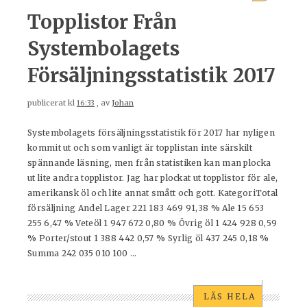
Topplistor Från
Systembolagets
Försäljningsstatistik 2017
publicerat kl
16:33
, av
Johan
Systembolagets försäljningsstatistik för 2017 har nyligen
kommit ut och som vanligt är topplistan inte särskilt
spännande läsning, men från statistiken kan man plocka
ut lite andra topplistor. Jag har plockat ut topplistor för ale,
amerikansk öl och lite annat smått och gott. KategoriTotal
försäljning Andel Lager 221 183 469 91,38 % Ale 15 653
255 6,47 % Veteöl 1 947 672 0,80 % Övrig öl 1 424 928 0,59
% Porter/stout 1 388 442 0,57 % Syrlig öl 437 245 0,18 %
Summa 242 035 010 100 ...
LÄS HELA