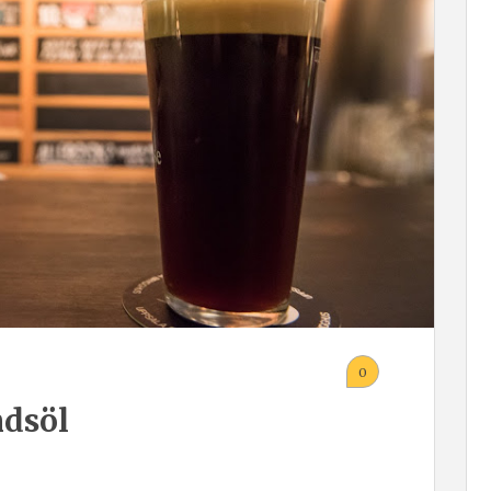
0
ndsöl