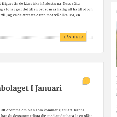
t billigare än de klassiska hårdostarna. Dess sälta
 toner gör det till en ost som är härlig att ha till öl och
ll. Jag valde att testa osten mot två olika IPA, en
LÄS HELA
0
bolaget I Januari
ed att drömma om ölen som kommer i januari. Känns
n kan du dessutom trösta dig med att det bara är ett släpp