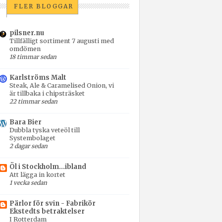
FLER BLOGGAR
pilsner.nu
Tillfälligt sortiment 7 augusti med
omdömen
18 timmar sedan
Karlströms Malt
Steak, Ale & Caramelised Onion, vi
är tillbaka i chipsträsket
22 timmar sedan
Bara Bier
Dubbla tyska veteöl till
Systembolaget
2 dagar sedan
Öl i Stockholm...ibland
Att lägga in kortet
1 vecka sedan
Pärlor för svin - Fabrikör
Ekstedts betraktelser
I Rotterdam