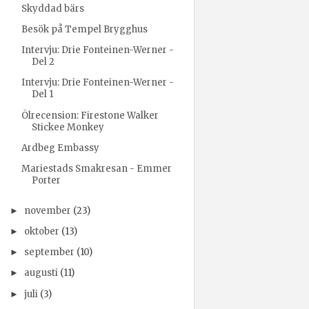
Skyddad bärs
Besök på Tempel Brygghus
Intervju: Drie Fonteinen-Werner -
Del 2
Intervju: Drie Fonteinen-Werner -
Del 1
Ölrecension: Firestone Walker
Stickee Monkey
Ardbeg Embassy
Mariestads Smakresan - Emmer
Porter
november
(23)
►
oktober
(13)
►
september
(10)
►
augusti
(11)
►
juli
(3)
►