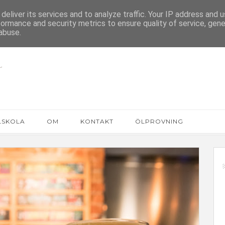
deliver its services and to analyze traffic. Your IP address and 
formance and security metrics to ensure quality of service, gen
abuse.
LSKOLA
OM
KONTAKT
ÖLPROVNING