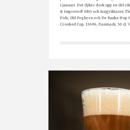
i januari. Det dyker dock upp en del r
& Improved! GBG och tungviktaren Th
Fidy, Old Foghorn och De Ranke Hop
Crooked Cop, 11696, Danmark, 50 cl, 59,