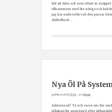
lätt att hitta och som oftast är snäppe
tillsammans med lite nötiga och knäckiga
jag har undersökt vad den passar bäst ti
dubbelbock ...
Nya Öl På System
publicerat kl
17:56
, av
Johan
Julstressad? Ta och varva ner lite m
plånkan lite ansträngd efter julhandel