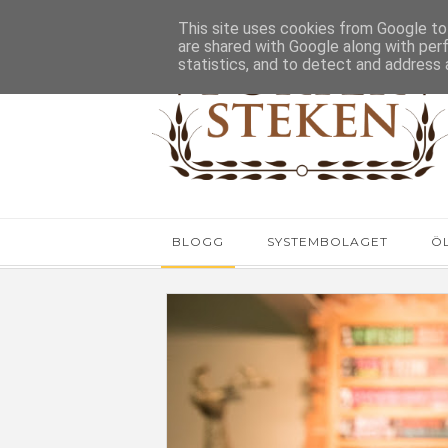
This site uses cookies from Google to 
are shared with Google along with per
statistics, and to detect and address 
BLOGG
SYSTEMBOLAGET
Ö