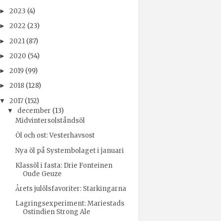
2023
(4)
►
2022
(23)
►
2021
(87)
►
2020
(54)
►
2019
(99)
►
2018
(128)
►
2017
(152)
▼
december
(13)
▼
Midvintersolståndsöl
Öl och ost: Vesterhavsost
Nya öl på Systembolaget i januari
Klassöl i fasta: Drie Fonteinen
Oude Geuze
Årets julölsfavoriter: Starkingarna
Lagringsexperiment: Mariestads
Ostindien Strong Ale