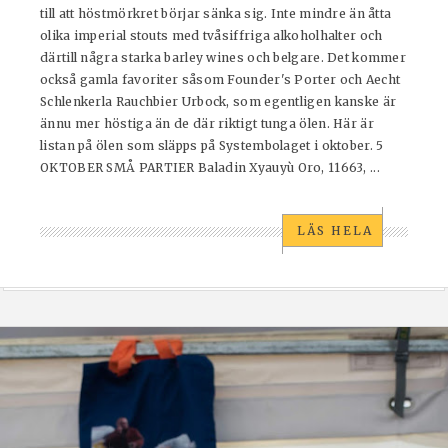
till att höstmörkret börjar sänka sig. Inte mindre än åtta
olika imperial stouts med tvåsiffriga alkoholhalter och
därtill några starka barley wines och belgare. Det kommer
också gamla favoriter såsom Founder's Porter och Aecht
Schlenkerla Rauchbier Urbock, som egentligen kanske är
ännu mer höstiga än de där riktigt tunga ölen. Här är
listan på ölen som släpps på Systembolaget i oktober. 5
OKTOBER SMÅ PARTIER Baladin Xyauyù Oro, 11663, ...
LÄS HELA