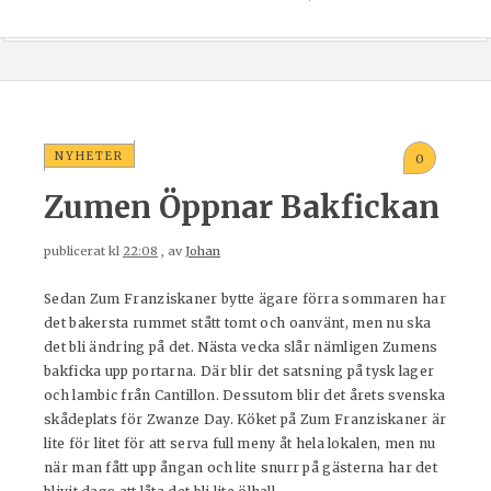
NYHETER
0
Zumen Öppnar Bakfickan
publicerat kl
22:08
, av
Johan
Sedan Zum Franziskaner bytte ägare förra sommaren har
det bakersta rummet stått tomt och oanvänt, men nu ska
det bli ändring på det. Nästa vecka slår nämligen Zumens
bakficka upp portarna. Där blir det satsning på tysk lager
och lambic från Cantillon. Dessutom blir det årets svenska
skådeplats för Zwanze Day. Köket på Zum Franziskaner är
lite för litet för att serva full meny åt hela lokalen, men nu
när man fått upp ångan och lite snurr på gästerna har det