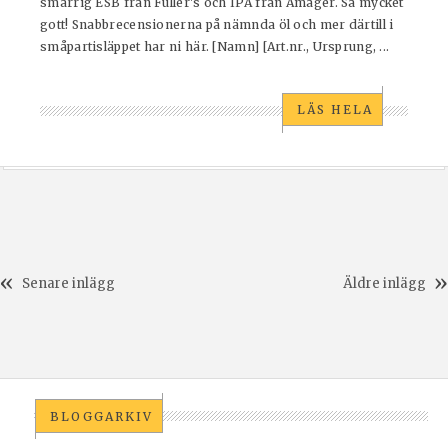
smarrig ESB från Fuller's och IPA från Amager. Så mycket
gott! Snabbrecensionerna på nämnda öl och mer därtill i
småpartisläppet har ni här. [Namn] [Art.nr., Ursprung, ...
LÄS HELA
Senare inlägg
Äldre inlägg
BLOGGARKIV