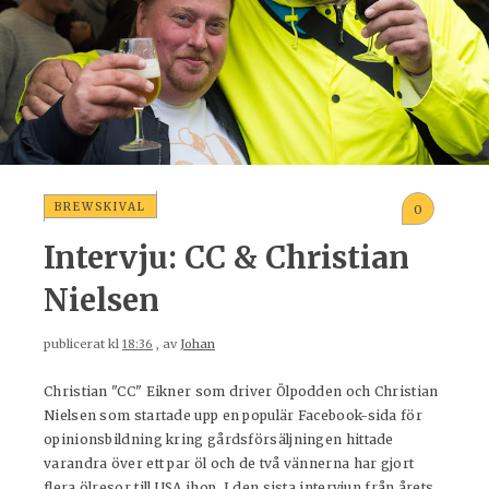
BREWSKIVAL
0
Intervju: CC & Christian
Nielsen
publicerat kl
18:36
, av
Johan
Christian "CC" Eikner som driver Ölpodden och Christian
Nielsen som startade upp en populär Facebook-sida för
opinionsbildning kring gårdsförsäljningen hittade
varandra över ett par öl och de två vännerna har gjort
flera ölresor till USA ihop. I den sista intervjun från årets