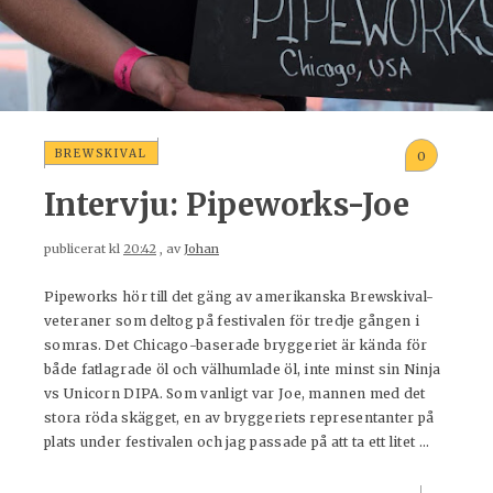
BREWSKIVAL
0
Intervju: Pipeworks-Joe
publicerat kl
20:42
, av
Johan
Pipeworks hör till det gäng av amerikanska Brewskival-
veteraner som deltog på festivalen för tredje gången i
somras. Det Chicago-baserade bryggeriet är kända för
både fatlagrade öl och välhumlade öl, inte minst sin Ninja
vs Unicorn DIPA. Som vanligt var Joe, mannen med det
stora röda skägget, en av bryggeriets representanter på
plats under festivalen och jag passade på att ta ett litet ...