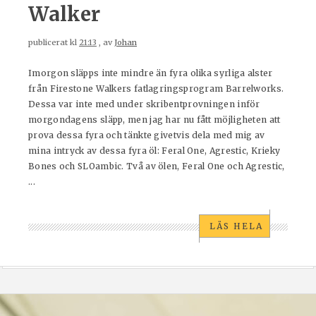
Walker
publicerat kl
21:13
, av
Johan
Imorgon släpps inte mindre än fyra olika syrliga alster
från Firestone Walkers fatlagringsprogram Barrelworks.
Dessa var inte med under skribentprovningen inför
morgondagens släpp, men jag har nu fått möjligheten att
prova dessa fyra och tänkte givetvis dela med mig av
mina intryck av dessa fyra öl: Feral One, Agrestic, Krieky
Bones och SLOambic. Två av ölen, Feral One och Agrestic,
...
LÄS HELA