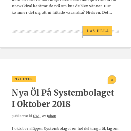
Brewskival berättar de två om hur de blev vänner. Hur
kommer det sig att ni hittade varandra? Nielsen: Det ...
LÄS HELA
NYHETER
0
Nya Öl På Systembolaget
I Oktober 2018
publicerat kl
17:43
, av
Johan
I oktober släpper Systembolaget en hel del tunga öl, lagom