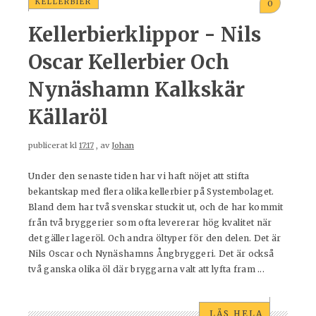
KELLERBIER
0
Kellerbierklippor - Nils
Oscar Kellerbier Och
Nynäshamn Kalkskär
Källaröl
publicerat kl
17:17
, av
Johan
Under den senaste tiden har vi haft nöjet att stifta
bekantskap med flera olika kellerbier på Systembolaget.
Bland dem har två svenskar stuckit ut, och de har kommit
från två bryggerier som ofta levererar hög kvalitet när
det gäller lageröl. Och andra öltyper för den delen. Det är
Nils Oscar och Nynäshamns Ångbryggeri. Det är också
två ganska olika öl där bryggarna valt att lyfta fram ...
LÄS HELA