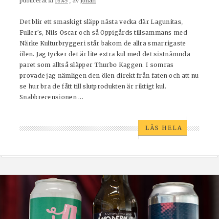
publicerat kl
16:45
, av
Johan
Det blir ett smaskigt släpp nästa vecka där Lagunitas,
Fuller's, Nils Oscar och så Oppigårds tillsammans med
Närke Kulturbryggeri står bakom de allra smarrigaste
ölen. Jag tycker det är lite extra kul med det sistnämnda
paret som alltså släpper Thurbo Kaggen. I somras
provade jag nämligen den ölen direkt från faten och att nu
se hur bra de fått till slutprodukten är riktigt kul.
Snabbrecensionen ...
LÄS HELA