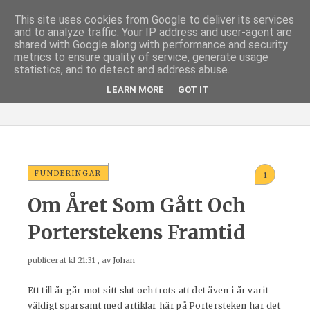
This site uses cookies from Google to deliver its services
and to analyze traffic. Your IP address and user-agent are
shared with Google along with performance and security
metrics to ensure quality of service, generate usage
statistics, and to detect and address abuse.
LEARN MORE
GOT IT
FUNDERINGAR
1
Om Året Som Gått Och
Porterstekens Framtid
publicerat kl
21:31
, av
Johan
Ett till år går mot sitt slut och trots att det även i år varit
väldigt sparsamt med artiklar här på Portersteken har det