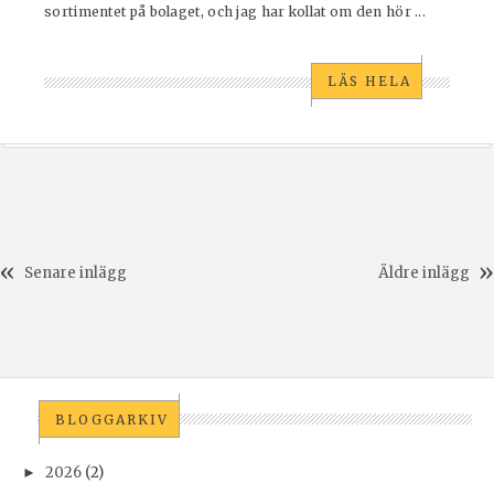
sortimentet på bolaget, och jag har kollat om den hör ...
LÄS HELA
Senare inlägg
Äldre inlägg
BLOGGARKIV
2026
(2)
►