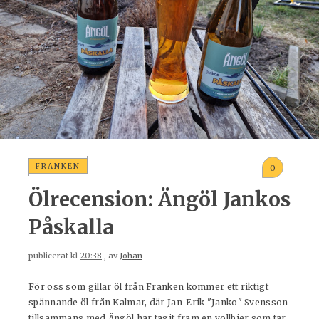
FRANKEN
0
Ölrecension: Ängöl Jankos
Påskalla
publicerat kl
20:38
, av
Johan
För oss som gillar öl från Franken kommer ett riktigt
spännande öl från Kalmar, där Jan-Erik "Janko" Svensson
tillsammans med Ängöl har tagit fram en vollbier som tar