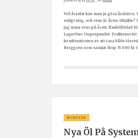
publicerat kl
16:36
, av
Johan
Vid årsslut kan man ju göra årslistor
enligt mig, och vem är årets ölhjälte? 
jag mina svar på.Årets flaskölDelad f
Lagerbier Ungespundet. Fruktansvärt 
kombinationen av att vara både törsts
Berggren som samlat ihop 35 000 kr till
NYHETER
Nya Öl På System