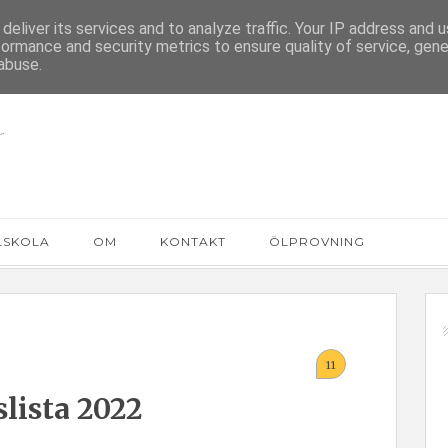
deliver its services and to analyze traffic. Your IP address and 
formance and security metrics to ensure quality of service, gen
abuse.
LSKOLA
OM
KONTAKT
ÖLPROVNING
11
slista 2022