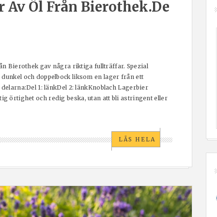
 Av Öl Från Bierothek.de
ån Bierothek gav några riktiga fullträffar. Spezial
 dunkel och doppelbock liksom en lager från ett
 delarna:Del 1: länkDel 2: länkKnoblach Lagerbier
örtighet och redig beska, utan att bli astringent eller
LÄS HELA