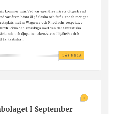
, här kommer min. Vad var egentligen årets öltypstrend
Vad var årets bästa öl på flaska och fat? Det och mer ger
örstaplats mellan Wagners och Knoblachs respektive
lättdruckna och smaskiga med den där fantastiska
läckande och djupa i smaken.Årets ölhjälteFredrik
 fantastiska ...
LÄS HELA
8
bolaget I September