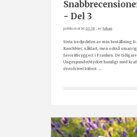
Snabbrecensioner
- Del 3
publicerat kl
20:38
, av
Johan
Sista tredjedelen av min beställning fr
Rauchbier, såklart, men också smarrig
favoritbryggeri i Franken. De tidigare
UngespundetMycket humligt med kraftig 
överdrivet bittert. ...