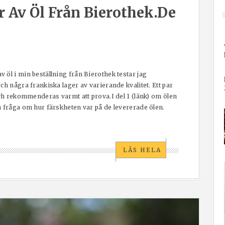
 Av Öl Från Bierothek.de
 öl i min beställning från Bierothek testar jag
ch några frankiska lager av varierande kvalitet. Ett par
och rekommenderas varmt att prova.I del 1 (länk) om ölen
n fråga om hur färskheten var på de levererade ölen.
LÄS HELA