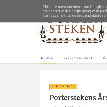
This site uses cookies from Google to 
are shared with Google along with per
statistics, and to detect and address 
BLOGG
SYSTEMBOLAGET
Ö
FUNDERINGAR
Porterstekens År