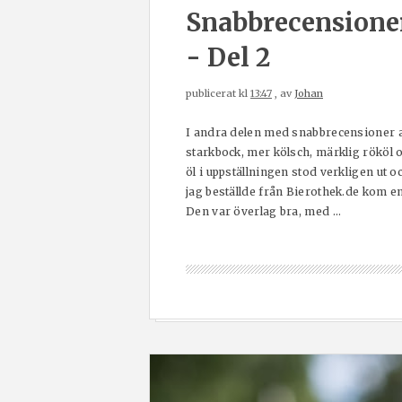
Snabbrecensioner
- Del 2
publicerat kl
13:47
, av
Johan
I andra delen med snabbrecensioner av
starkbock, mer kölsch, märklig rököl o
öl i uppställningen stod verkligen ut 
jag beställde från Bierothek.de kom e
Den var överlag bra, med ...