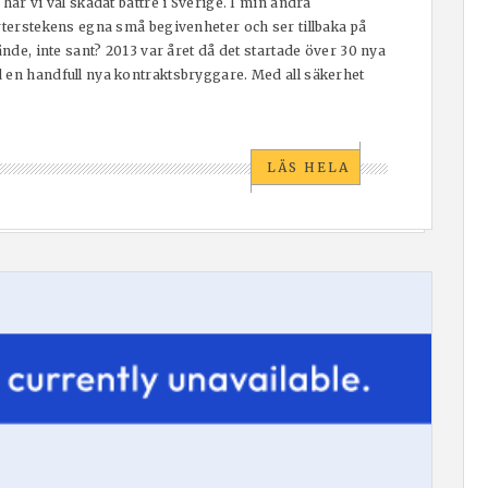
har vi väl skådat bättre i Sverige. I min andra
orterstekens egna små begivenheter och ser tillbaka på
ände, inte sant? 2013 var året då det startade över 30 nya
 en handfull nya kontraktsbryggare. Med all säkerhet
LÄS HELA