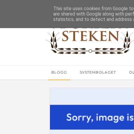
This site uses cookies from Google to 
are shared with Google along with per
statistics, and to detect and address 
BLOGG
SYSTEMBOLAGET
Ö