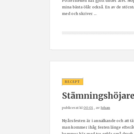
Portersteken har gjort under året. Nog 
mina bästa ölår också. En av de störst
med och skriver ...
RECEPT
Stämningshöjare
publicerat kl
00:01
, av
Johan
Nyårsfesten är i annalkande och att tä
man kommer ihåg festen länge efteråt,
kommer här med tre enkla små dryck- oc