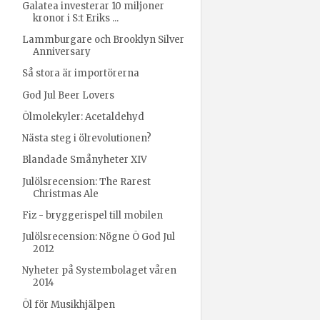
Galatea investerar 10 miljoner
kronor i S:t Eriks ...
Lammburgare och Brooklyn Silver
Anniversary
Så stora är importörerna
God Jul Beer Lovers
Ölmolekyler: Acetaldehyd
Nästa steg i ölrevolutionen?
Blandade Smånyheter XIV
Julölsrecension: The Rarest
Christmas Ale
Fiz - bryggerispel till mobilen
Julölsrecension: Nögne Ö God Jul
2012
Nyheter på Systembolaget våren
2014
Öl för Musikhjälpen