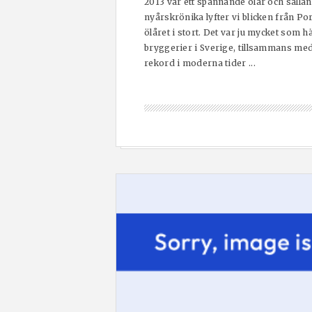
2013 var ett spännande ölår och sällan 
nyårskrönika lyfter vi blicken från P
ölåret i stort. Det var ju mycket som h
bryggerier i Sverige, tillsammans med
rekord i moderna tider ...