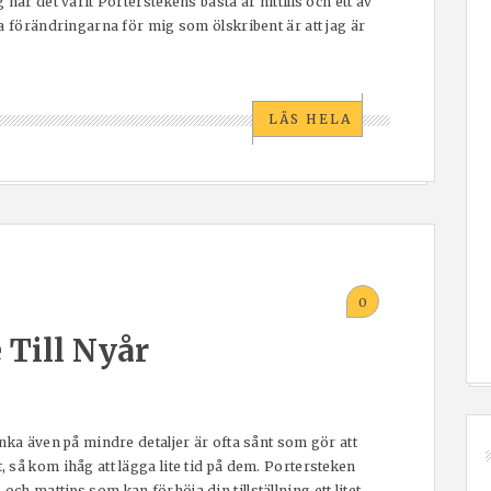
har det varit Porterstekens bästa år hittills och ett av
a förändringarna för mig som ölskribent är att jag är
LÄS HELA
0
 Till Nyår
nka även på mindre detaljer är ofta sånt som gör att
 så kom ihåg att lägga lite tid på dem. Portersteken
h mattips som kan förhöja din tillställning ett litet