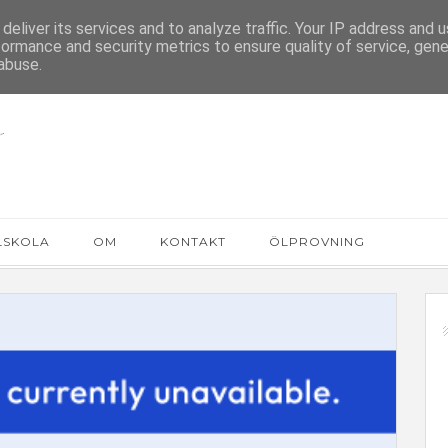
deliver its services and to analyze traffic. Your IP address and 
formance and security metrics to ensure quality of service, gen
abuse.
LSKOLA
OM
KONTAKT
ÖLPROVNING