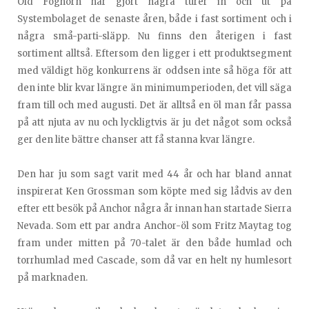
Old Foghorn har gjort några turer in och ut på
Systembolaget de senaste åren, både i fast sortiment och i
några små-parti-släpp. Nu finns den återigen i fast
sortiment alltså. Eftersom den ligger i ett produktsegment
med väldigt hög konkurrens är oddsen inte så höga för att
den inte blir kvar längre än minimumperioden, det vill säga
fram till och med augusti. Det är alltså en öl man får passa
på att njuta av nu och lyckligtvis är ju det något som också
ger den lite bättre chanser att få stanna kvar längre.
Den har ju som sagt varit med 44 år och har bland annat
inspirerat Ken Grossman som köpte med sig lådvis av den
efter ett besök på Anchor några år innan han startade Sierra
Nevada. Som ett par andra Anchor-öl som Fritz Maytag tog
fram under mitten på 70-talet är den både humlad och
torrhumlad med Cascade, som då var en helt ny humlesort
på marknaden.