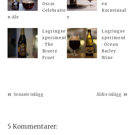
Oscar
en
Celebratio
Kornvinsal
n Ale
e
Lagringse
Lagringse
xperiment
xperiment
: The
: Ocean
Bruery
Barley
Fruet
Wine
Senaste inlägg
Äldre inlägg
5 Kommentarer: