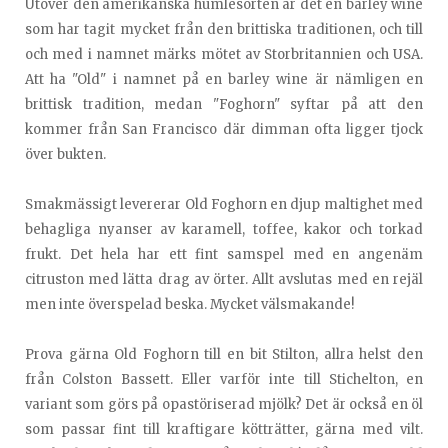
Utöver den amerikanska humlesorten är det en barley wine
som har tagit mycket från den brittiska traditionen, och till
och med i namnet märks mötet av Storbritannien och USA.
Att ha "Old" i namnet på en barley wine är nämligen en
brittisk tradition, medan "Foghorn" syftar på att den
kommer från San Francisco där dimman ofta ligger tjock
över bukten.
Smakmässigt levererar Old Foghorn en djup maltighet med
behagliga nyanser av karamell, toffee, kakor och torkad
frukt. Det hela har ett fint samspel med en angenäm
citruston med lätta drag av örter. Allt avslutas med en rejäl
men inte överspelad beska. Mycket välsmakande!
Prova gärna Old Foghorn till en bit Stilton, allra helst den
från Colston Bassett. Eller varför inte till Stichelton, en
variant som görs på opastöriserad mjölk? Det är också en öl
som passar fint till kraftigare kötträtter, gärna med vilt.