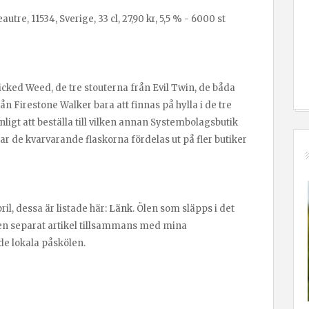
e, 11534, Sverige, 33 cl, 27,90 kr, 5,5 % - 6000 st
ked Weed, de tre stouterna från Evil Twin, de båda
n Firestone Walker bara att finnas på hylla i de tre
ligt att beställa till vilken annan Systembolagsbutik
ukar de kvarvarande flaskorna fördelas ut på fler butiker
il, dessa är listade här:
Länk
. Ölen som släpps i det
i en separat artikel tillsammans med mina
de lokala påskölen.