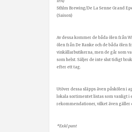
IPA)
Sthlm Brewing/De La Senne Grand Epeautr
(Saison)
Av dessa kommer de båda ölen från Wic
ölen från De Ranke och de båda ölen frå
vinkällarbutikerna, men de går som van
som helst. Säljer de inte slut tidigt br
efter ett tag.
Utöver dessa släpps även påskölen i apr
lokala sortimentet listas som vanligt 
rekommendationer, vilket även gäller 
*Exkl pant