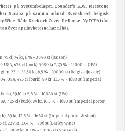
nyheter på Systembolaget. Founder's KBS, Firestone
alker Sucaba på samma månad. Svensk och belgisk
ey Wine. Både Kriek och Cuvée De Ranke. Ny DIPA från
tan över aprilnyheterna har ni här.
 75 cl, 74 kr, 6 % - 2640 st (Saison)
A, 47,3 cl (burk), 59,90 kr*, 7,5 % - 15000 st (IPA)
ien, 33 cl, 33,50 kr, 6,5 % - 10000 st (Belgisk ljus ale)
, USA, 47,5 cl (burk), 89 kr, 11,5 % - 1680 st (Imperial
(burk), 59,10 kr*, 8 % - 10080 st (IPA)
SA, 47,5 cl (burk), 89 kr, 10,3 % - 1680 st (Imperial porter
k), 89 kr, 12,8 % - 1680 st (Imperial porter & stout)
 cl, 229 kr, 13,4 % - 786 st (Barley wine)
5 cl, 39,90 kr, 9,2 % - 12000 st (Annan öl)