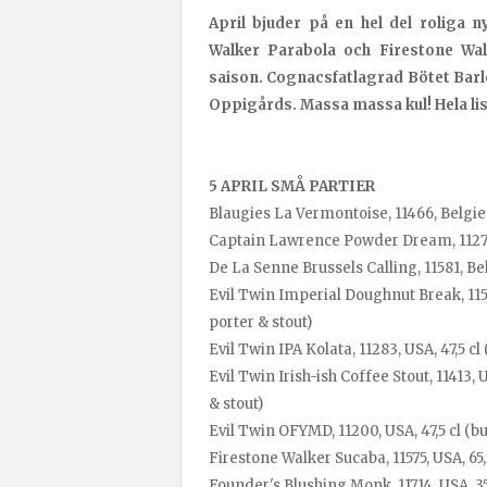
April bjuder på en hel del roliga 
Walker Parabola och Firestone W
saison. Cognacsfatlagrad Bötet Barl
Oppigårds. Massa massa kul! Hela lis
5 APRIL SMÅ PARTIER
Blaugies La Vermontoise, 11466, Belgien,
Captain Lawrence Powder Dream, 11279, US
De La Senne Brussels Calling, 11581, Belg
Evil Twin Imperial Doughnut Break, 11504
porter & stout)
Evil Twin IPA Kolata, 11283, USA, 47,5 cl 
Evil Twin Irish-ish Coffee Stout, 11413, U
& stout)
Evil Twin OFYMD, 11200, USA, 47,5 cl (bur
Firestone Walker Sucaba, 11575, USA, 65,5
Founder's Blushing Monk, 11714, USA, 35,