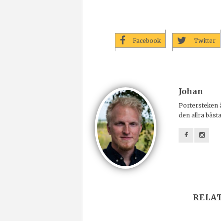
Facebook
Twitter
Johan
Portersteken ä
den allra bäst
RELA