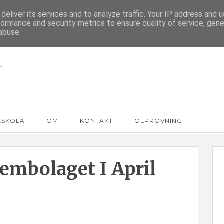
deliver its services and to analyze traffic. Your IP address and 
formance and security metrics to ensure quality of service, gen
abuse.
LSKOLA
OM
KONTAKT
ÖLPROVNING
tembolaget I April