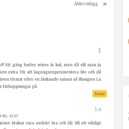
Äldre inlägg
ad! Ett gäng barley wines är kul, men då vill man ju
ken extra för att lagringsexperimentera lite och då
r även törstat efter en läskande saison så Blaugies La
a förhoppningar på.
Svara
9 KL. 22:27
oise brukar vara oerhört bra och får till ett väldigt