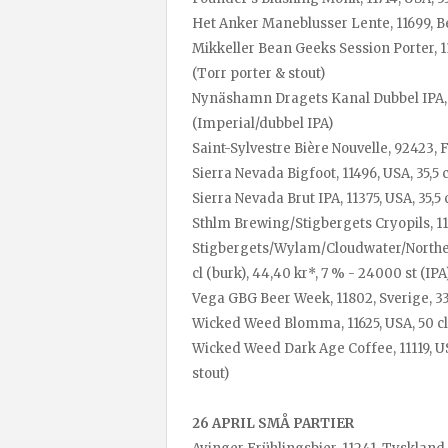
Het Anker Maneblusser Lente, 11699, Belg
Mikkeller Bean Geeks Session Porter, 112
(Torr porter & stout)
Nynäshamn Dragets Kanal Dubbel IPA, 112
(Imperial/dubbel IPA)
Saint-Sylvestre Bière Nouvelle, 92423, Fr
Sierra Nevada Bigfoot, 11496, USA, 35,5 c
Sierra Nevada Brut IPA, 11375, USA, 35,5 c
Sthlm Brewing/Stigbergets Cryopils, 1121
Stigbergets/Wylam/Cloudwater/Norther
cl (burk), 44,40 kr*, 7 % - 24000 st (IPA
Vega GBG Beer Week, 11802, Sverige, 33 c
Wicked Weed Blomma, 11625, USA, 50 cl, 99
Wicked Weed Dark Age Coffee, 11119, USA,
stout)
26 APRIL SMÅ PARTIER