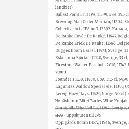
Ayinger Frühlingsbier, 11241, Tyskland, 5
landbier)
Ballast Point Brut IPA, 11599, USA, 35,5 c
Brewdog Mail Order Martian, 11204, Storb
Collective Arts IPA no 7, 12692, Kanada, 4
De Ranke Cuvée De Ranke, 11647, Belgien, 
De Ranke Kriek De Ranke, 11586, Belgien, 
Dugges Boom Barrel, 11473, Sverige, 33 c
Eskilstuna Björköl, 11520, Sverige, 33 cl
Firestone Walker Parabola 2018, 11742, US
stout)
Founder's KBS, 11830, USA, 35,5 cl, 69,90
Lagunitas Waldo's Special Ale, 11395, USA
Lervig Hazy Days, 11429, Norge, 50 cl (b
Nynäshamn Bötet Barley Wine Konjak, 115
Omnipollo/The Veil Ra, 11354, Sverige, 4
IPA)
- uppskjuten till 17/5
Oppigårds Botan DIPA, 11546, Sverige, 3