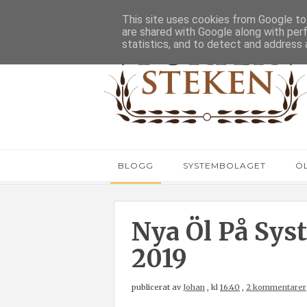
This site uses cookies from Google to 
are shared with Google along with per
statistics, and to detect and address 
BLOGG
SYSTEMBOLAGET
Ö
Nya Öl På Sys
2019
publicerat av
Johan
,
kl
16:40
,
2 kommentarer