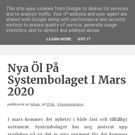
This site uses cookies from Google to deliver its services
and to analyze traffic. Your IP address and user-agent are
shared with Google along with performance and security
metrics to ensure quality of service, generate usage
statistics, and to detect and address abuse.
LEARN MORE
GOT IT
Nya Öl På
Systembolaget I Mars
2020
publicerat av
Johan
,
kl
15:34
,
4 kommentarer
I mars kommer det nyheter i både fast och tillfälligt
sortiment. Systembolaget har nog justerat upp
storleken på en del av sina segment för det kommer