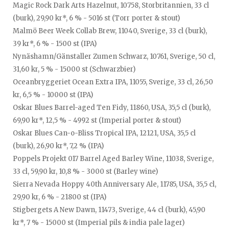
Magic Rock Dark Arts Hazelnut, 10758, Storbritannien, 33 cl
(burk), 29,90 kr*, 6 % - 5016 st (Torr porter & stout)
Malmö Beer Week Collab Brew, 11040, Sverige, 33 cl (burk),
39 kr*, 6 % - 1500 st (IPA)
Nynäshamn/Gänstaller Zumen Schwarz, 10761, Sverige, 50 cl,
31,60 kr, 5 % - 15000 st (Schwarzbier)
Oceanbryggeriet Ocean Extra IPA, 11055, Sverige, 33 cl, 26,50
kr, 6,5 % - 10000 st (IPA)
Oskar Blues Barrel-aged Ten Fidy, 11860, USA, 35,5 cl (burk),
69,90 kr*, 12,5 % - 4992 st (Imperial porter & stout)
Oskar Blues Can-o-Bliss Tropical IPA, 12121, USA, 35,5 cl
(burk), 26,90 kr*, 7,2 % (IPA)
Poppels Projekt 017 Barrel Aged Barley Wine, 11038, Sverige,
33 cl, 59,90 kr, 10,8 % - 3000 st (Barley wine)
Sierra Nevada Hoppy 40th Anniversary Ale, 11785, USA, 35,5 cl,
29,90 kr, 6 % - 21800 st (IPA)
Stigbergets A New Dawn, 11473, Sverige, 44 cl (burk), 45,90
kr*, 7 % - 15000 st (Imperial pils & india pale lager)