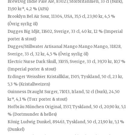
BrewDog Indie Pale Ale, 83027, Storbritannien, 33 cl (burk),
15,90 kr*, 4,2 % (APA)
Brooklyn Bel Air Sour, 11304, USA, 35,5 cl, 23,90 kr, 4,5 %
(Övrig syrlig öl)
Dugges Big Idjit, 11602, Sverige, 33 cl, 40 kr, 12 % (Imperial
porter & stout)
Dugges/Stillwater Artisanal Mango Mango Mango, 31828,
Sverige, 33 cl, 32 kr, 4,5 % (Övrig syrlig öl)
Electric Nurse Dark Skull, 31055, Sverige, 33 cl, 39,70 kr, 10,7 %
(Imperial porter & stout)
Erdinger Weissbier Kristallklar, 1505, Tyskland, 50 cl, 23 kr,
5,3 % (Kristallweizen)
Guinness Draught Surger, 71013, Irland, 52 cl (burk), 24,50
kr*, 4,1 % (Torr porter & stout)
Hofbräu München Original, 1537, Tyskland, 50 cl, 20,90 kr, 5,1
% (Dortmunder & helles)
König Ludwig Dunkel, 89463, Tyskland, 50 cl, 21,90 kr, 5,1 %
(Dunkel)