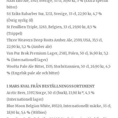
Nääs Eko Ale, 1545, Sverige, 33 cl, 19,90 kr, 5 % (Extra special
bitter)
S:t Eriks Rabarber Sur, 1211, Sverige, 33 cl, 22,90 kr, 4,7 %
(Övrig syrlig öl)
St Feuillien Triple, 1263, Belgien, 33 cl, 29,90 kr, 8,5 %
(Trippel)
Three Weavers Deep Roots Amber Ale, 2599, USA, 35,5 cl,
22,90 kr, 5,2 % (Amber ale)
Van Pur Brok Premium Lager, 2581, Polen, 50 cl, 14,90 kr, 5,2
% (Internationell lager)
WooHa Pale Ale Bitter, 1535, Storbritannien, 50 cl, 26,90 kr, 4,5
% (Engelsk pale ale och bitter)
1 MARS KVAL FRÅN BESTÄLLNINGSSORTIMENT
Arctic Beer, 1397, Norge, 50 cl (burk), 13,90 kr*, 4,5 %
(Internationell lager)
Blue Moon Belgian White, 89120, Internationellt märke, 33 cl,
18,90 kr, 5,4 % (Witbier)