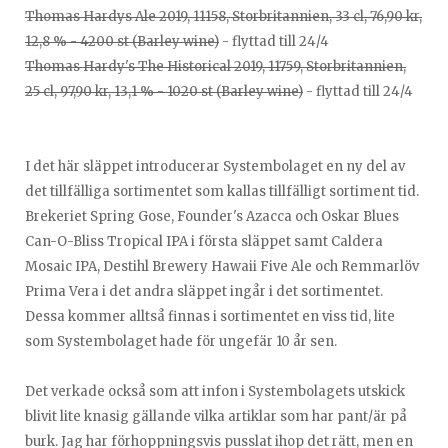
Thomas Hardys Ale 2019, 11158, Storbritannien, 33 cl, 76,90 kr,
12,8 % - 4200 st (Barley wine)
- flyttad till 24/4
Thomas Hardy's The Historical 2019, 11759, Storbritannien,
25 cl, 97,90 kr, 13,1 % - 1020 st (Barley wine)
- flyttad till 24/4
I det här släppet introducerar Systembolaget en ny del av
det tillfälliga sortimentet som kallas tillfälligt sortiment tid.
Brekeriet Spring Gose, Founder's Azacca och Oskar Blues
Can-O-Bliss Tropical IPA i första släppet samt Caldera
Mosaic IPA, Destihl Brewery Hawaii Five Ale och Remmarlöv
Prima Vera i det andra släppet ingår i det sortimentet.
Dessa kommer alltså finnas i sortimentet en viss tid, lite
som Systembolaget hade för ungefär 10 år sen.
Det verkade också som att infon i Systembolagets utskick
blivit lite knasig gällande vilka artiklar som har pant/är på
burk. Jag har förhoppningsvis pusslat ihop det rätt, men en