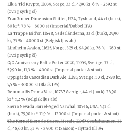
Eik & Tid Krypto, 11039, Norge, 33 cl, 47,90 kr, 6 % - 2592 st
(Övrig syrlig öl)
FrauGruber Dimension Shifter, 1524, Tyskland, 44 cl (burk),
60 kr*, 7,8 % - 6000 st (Imperial/Dubbel IPA)
La Trappe Isid'or, 11648, Nederländerna, 33 cl (burk), 29,90
kr, 7,5 % - 40000 st (Belgisk ljus ale)
Lindheim Avalon, 11625, Norge, 37,5 cl, 94,90 kr, 7,6 % - 760 st
(Övrig syrlig öl)
O/O Anniversary Baltic Porter 2020, 11053, Sverige, 33 cl,
59,90 kr, 11,3 % - 4000 st (Imperial porter & stout)
Oppigårds Cascadian Dark Ale, 11195, Sverige, 50 cl, 27,90 kr,
5,5 % - 30000 st (Black IPA)
Remmarlöv Prima Vera, 10737, Sverige, 44 cl (burk), 26,90
kr*, 5,2 % (Belgisk ljus ale)
Sierra Nevada Barrel-Aged Narwhal, 10746, USA, 47,3 cl
(burk), 79,90 kr*, 11,9 % - 12000 st (Imperial porter & stout)
The Kernel Biere de Saison Mosaic, 11067, Storbritannien, 33
cl, 48,60 kr, 5,3 % - 2400 st (Saison)
- flyttad till 3/4