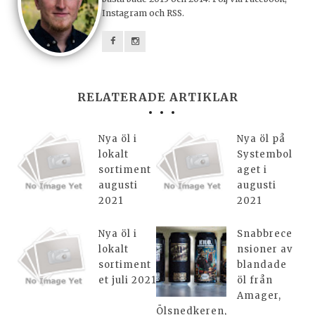
Instagram och RSS.
RELATERADE ARTIKLAR
Nya öl i
Nya öl på
lokalt
Systembol
sortiment
aget i
augusti
augusti
2021
2021
Nya öl i
Snabbrece
lokalt
nsioner av
sortiment
blandade
et juli 2021
öl från
Amager,
Ölsnedkeren,