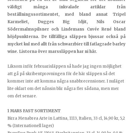
väldigt många inkvalade artiklar från
beställningssortimentet, med bland annat Tripel
Karmeliet, Dugges Big Idjit, Nils Oscar
Södermalmspilsner och Lindemans Cuvée René bland
höjdpunkterna. De tillfälliga släppen bjussar också på
mycket kul med allt från schwarzbier till fatlagrade barley
wine. Listorna över marssläppen har ni här.
Liksom inför februarisläppen så hade jag ingen möjlighet
att gå på skribentprovningen för de här släppen så det
kommer inte att komma några snabbrecensioner. I nuläget
lite oklart om det nånsin blir några fler sådana, men mer
om det senare.
1 MARS FAST SORTIMENT
Birra Menabrea Arte in Lattina, 1113, Italien, 33 cl, 14,90 kr, 5,2
% (Internationell lager)