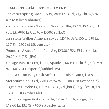
13 MARS TILLFÄLLIGT SORTIMENT
Brekeriet Spring Gose, 10739, Sverige, 33 cl, 21,90 kr, 4,6 %
(Gose & lichtenhainer)
Captain Lawrence Tears of Green NEIPA, 10757, USA, 47,3 cl
(burk), 59,90 kr*, 7,5 % - 15000 st (IPA)
Firestone Walker Anniversary 22, 11546, USA, 35,5 cl, 139 kr,
12,7 % - 1500 st (Strong ale)
Founders Azacca India Pale Ale, 12380, USA, 35,5 cl (burk),
26,90 kr*, 7 % (IPA)
Garage Passata Stix, 11022, Spanien, 44 cl (burk), 69,90 kr*, 9
% - 4032 st (Imperial/Dubbel IPA)
Innis & Gunn Islay Cask Amber Ale Innis & Gunn, 11705,
Storbritannien, 33 cl, 29,90 kr, 7,4 % - 30000 st (Amber ale)
Lagunitas Lucky 13, 11387, USA, 35,5 cl (burk), 27,90 kr*, 8,8 %
- 25000 st (Amber ale)
Lervig Paragon Vintage Barley Wine, 10756, Norge, 33 cl,
148,60 kr, 13,5 % - 960 st (Barley wine)