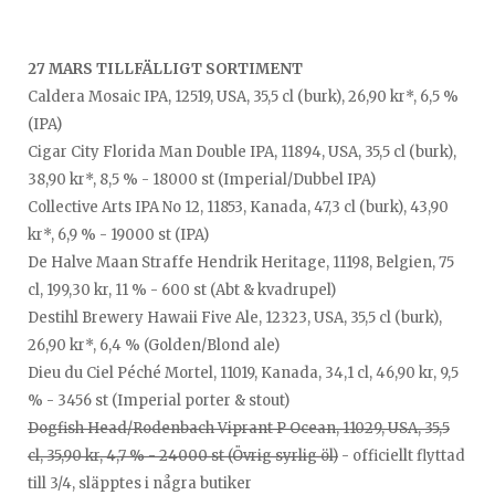
27 MARS TILLFÄLLIGT SORTIMENT
Caldera Mosaic IPA, 12519, USA, 35,5 cl (burk), 26,90 kr*, 6,5 %
(IPA)
Cigar City Florida Man Double IPA, 11894, USA, 35,5 cl (burk),
38,90 kr*, 8,5 % - 18000 st (Imperial/Dubbel IPA)
Collective Arts IPA No 12, 11853, Kanada, 47,3 cl (burk), 43,90
kr*, 6,9 % - 19000 st (IPA)
De Halve Maan Straffe Hendrik Heritage, 11198, Belgien, 75
cl, 199,30 kr, 11 % - 600 st (Abt & kvadrupel)
Destihl Brewery Hawaii Five Ale, 12323, USA, 35,5 cl (burk),
26,90 kr*, 6,4 % (Golden/Blond ale)
Dieu du Ciel Péché Mortel, 11019, Kanada, 34,1 cl, 46,90 kr, 9,5
% - 3456 st (Imperial porter & stout)
Dogfish Head/Rodenbach Viprant P Ocean, 11029, USA, 35,5
cl, 35,90 kr, 4,7 % - 24000 st (Övrig syrlig öl)
- officiellt flyttad
till 3/4, släpptes i några butiker