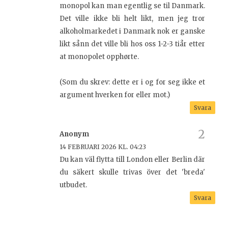
monopol kan man egentlig se til Danmark.
Det ville ikke bli helt likt, men jeg tror
alkoholmarkedet i Danmark nok er ganske
likt sånn det ville bli hos oss 1-2-3 tiår etter
at monopolet opphørte.
(Som du skrev: dette er i og for seg ikke et
argument hverken for eller mot.)
Svara
Anonym
14 FEBRUARI 2026 KL. 04:23
Du kan väl flytta till London eller Berlin där
du säkert skulle trivas över det 'breda'
utbudet.
Svara