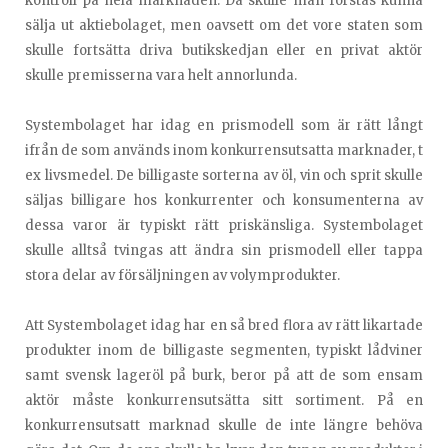
kontroll på hela marknaden. Då skulle man förstås kunna
sälja ut aktiebolaget, men oavsett om det vore staten som
skulle fortsätta driva butikskedjan eller en privat aktör
skulle premisserna vara helt annorlunda.
Systembolaget har idag en prismodell som är rätt långt
ifrån de som används inom konkurrensutsatta marknader, t
ex livsmedel. De billigaste sorterna av öl, vin och sprit skulle
säljas billigare hos konkurrenter och konsumenterna av
dessa varor är typiskt rätt priskänsliga. Systembolaget
skulle alltså tvingas att ändra sin prismodell eller tappa
stora delar av försäljningen av volymprodukter.
Att Systembolaget idag har en så bred flora av rätt likartade
produkter inom de billigaste segmenten, typiskt lådviner
samt svensk lageröl på burk, beror på att de som ensam
aktör måste konkurrensutsätta sitt sortiment. På en
konkurrensutsatt marknad skulle de inte längre behöva