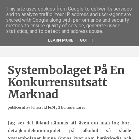
This site uses cookies from Google to deliver its services
and to analyze traffic. Your IP address and user-agent are
shared with Google along with performance and security
metrics to ensure quality of service, generate usage
statistics, and to detect and address abuse.
LEARN MORE
GOT IT
Systembolaget På En
Konkurrensutsatt
Marknad
publicerat av
Johan
,
kl
14:51
,
2 kommentarer
Jag ser det ibland nämnas att även om man tog bort
detaljhandelsmonopolet på alkohol så skulle
Systembolaget kunna finnas kvar som butikskedja och