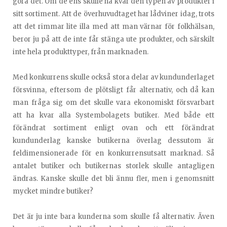
göra det. Om de ens skulle ha kvar den typen av produkter i
sitt sortiment. Att de överhuvudtaget har lådviner idag, trots
att det rimmar lite illa med att man värnar för folkhälsan,
beror ju på att de inte får stänga ute produkter, och särskilt
inte hela produkttyper, från marknaden.
Med konkurrens skulle också stora delar av kundunderlaget
försvinna, eftersom de plötsligt får alternativ, och då kan
man fråga sig om det skulle vara ekonomiskt försvarbart
att ha kvar alla Systembolagets butiker. Med både ett
förändrat sortiment enligt ovan och ett förändrat
kundunderlag kanske butikerna överlag dessutom är
feldimensionerade för en konkurrensutsatt marknad. Så
antalet butiker och butikernas storlek skulle antagligen
ändras. Kanske skulle det bli ännu fler, men i genomsnitt
mycket mindre butiker?
Det är ju inte bara kunderna som skulle få alternativ. Även