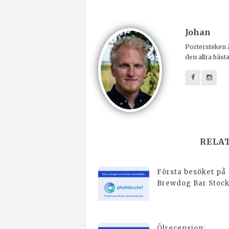
Johan
Portersteken ä
den allra bäst
RELA
Första besöket på
Brewdog Bar Stoc
Ölrecension: