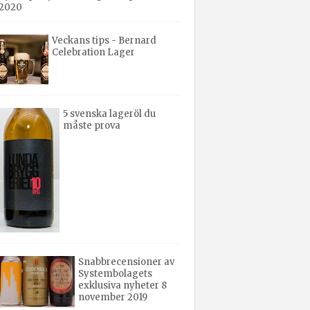
2020
Veckans tips - Bernard
Celebration Lager
5 svenska lageröl du
måste prova
Snabbrecensioner av
Systembolagets
exklusiva nyheter 8
november 2019