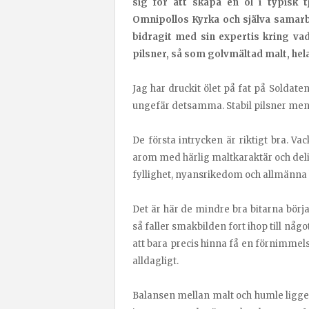
sig för att skapa en öl i typisk t
Omnipollos Kyrka och själva samarbe
bidragit med sin expertis kring va
pilsner, så som golvmältad malt, he
Jag har druckit ölet på fat på Soldate
ungefär detsamma. Stabil pilsner men i
De första intrycken är riktigt bra. Va
arom med härlig maltkaraktär och deli
fyllighet, nyansrikedom och allmänna hä
Det är här de mindre bra bitarna börj
så faller smakbilden fort ihop till någo
att bara precis hinna få en förnimmels
alldagligt.
Balansen mellan malt och humle ligger