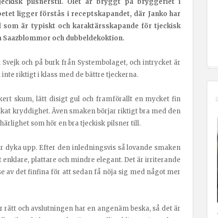
jeckisk pilsnerstil. Ölet är bryggt på bryggeriet i
tet ligger förstås i receptskapandet, där Janko har
d som är typiskt och karaktärsskapande för tjeckisk
la Saazblommor och dubbeldekoktion.
n Svejk och på burk från Systembolaget, och intrycket är
nte riktigt i klass med de bättre tjeckerna.
ckert skum, lätt disigt gul och framförallt en mycket fin
kat kryddighet. Även smaken börjar riktigt bra med den
rlighet som hör en bra tjeckisk pilsner till.
ar dyka upp. Efter den inledningsvis så lovande smaken
t enklare, plattare och mindre elegant. Det är irriterande
e av det finfina för att sedan få nöja sig med något mer
 rätt och avslutningen har en angenäm beska, så det är