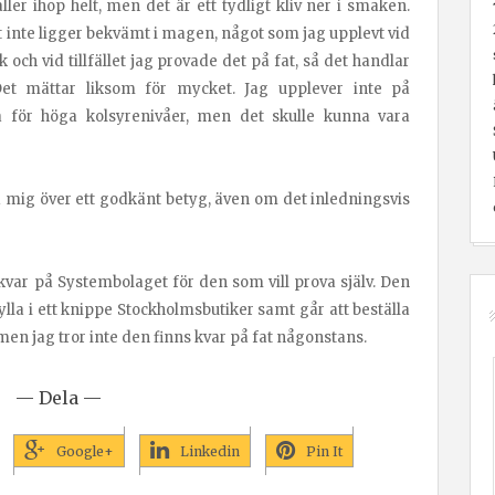
ller ihop helt, men det är ett tydligt kliv ner i smaken.
t inte ligger bekvämt i magen, något som jag upplevt vid
rk och vid tillfället jag provade det på fat, så det handlar
t mättar liksom för mycket. Jag upplever inte på
 för höga kolsyrenivåer, men det skulle kunna vara
 mig över ett godkänt betyg, även om det inledningsvis
kvar på Systembolaget för den som vill prova själv. Den
hylla i ett knippe Stockholmsbutiker samt går att beställa
, men jag tror inte den finns kvar på fat någonstans.
— Dela —
Google+
Linkedin
Pin It