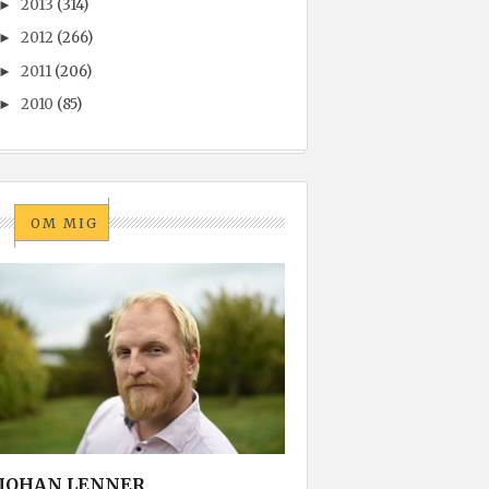
2013
(314)
►
2012
(266)
►
2011
(206)
►
2010
(85)
►
OM MIG
JOHAN LENNER