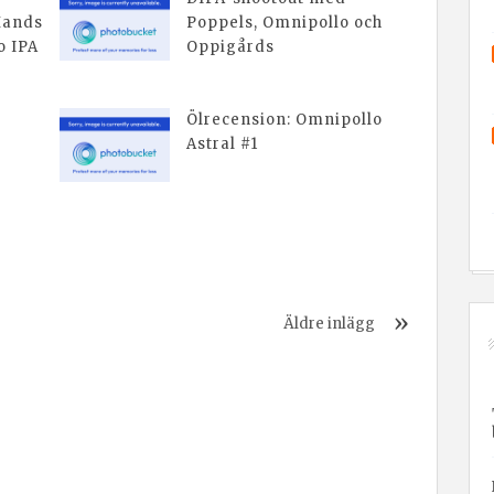
Hands
Poppels, Omnipollo och
 IPA
Oppigårds
Ölrecension: Omnipollo
Astral #1
Äldre inlägg