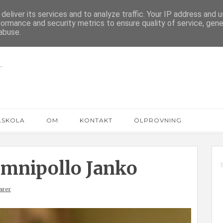
deliver its services and to analyze traffic. Your IP address and 
formance and security metrics to ensure quality of service, gen
abuse.
LSKOLA
OM
KONTAKT
ÖLPROVNING
Omnipollo Janko
arer