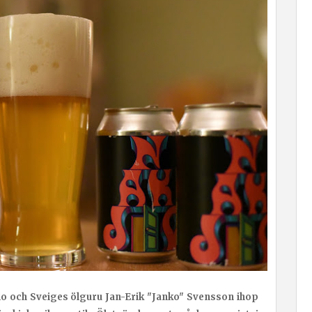
o och Sveiges ölguru Jan-Erik "Janko" Svensson ihop