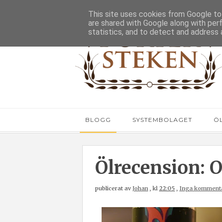
This site uses cookies from Google to 
are shared with Google along with per
statistics, and to detect and address 
BLOGG
SYSTEMBOLAGET
Ö
Ölrecension: 
publicerat av
Johan
,
kl
22:05
,
Inga komment