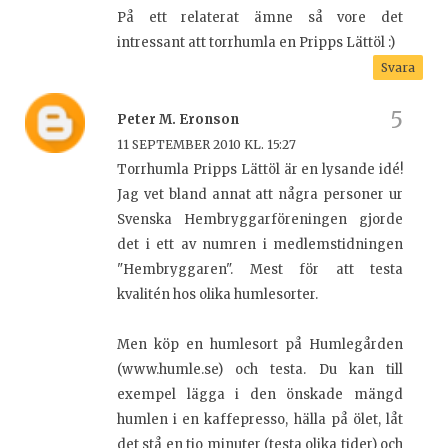
På ett relaterat ämne så vore det
intressant att torrhumla en Pripps Lättöl :)
Svara
Peter M. Eronson
11 SEPTEMBER 2010 KL. 15:27
Torrhumla Pripps Lättöl är en lysande idé!
Jag vet bland annat att några personer ur
Svenska Hembryggarföreningen gjorde
det i ett av numren i medlemstidningen
"Hembryggaren". Mest för att testa
kvalitén hos olika humlesorter.
Men köp en humlesort på Humlegården
(www.humle.se) och testa. Du kan till
exempel lägga i den önskade mängd
humlen i en kaffepresso, hälla på ölet, låt
det stå en tio minuter (testa olika tider) och