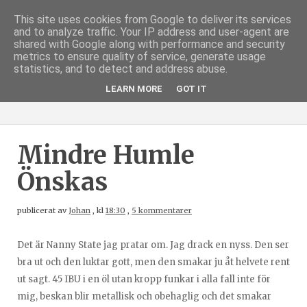
This site uses cookies from Google to deliver its services
and to analyze traffic. Your IP address and user-agent are
shared with Google along with performance and security
metrics to ensure quality of service, generate usage
statistics, and to detect and address abuse.
LEARN MORE
GOT IT
Mindre Humle
Önskas
publicerat av
Johan
,
kl
18:30
,
5 kommentarer
Det är Nanny State jag pratar om. Jag drack en nyss. Den ser
bra ut och den luktar gott, men den smakar ju åt helvete rent
ut sagt. 45 IBU i en öl utan kropp funkar i alla fall inte för
mig, beskan blir metallisk och obehaglig och det smakar