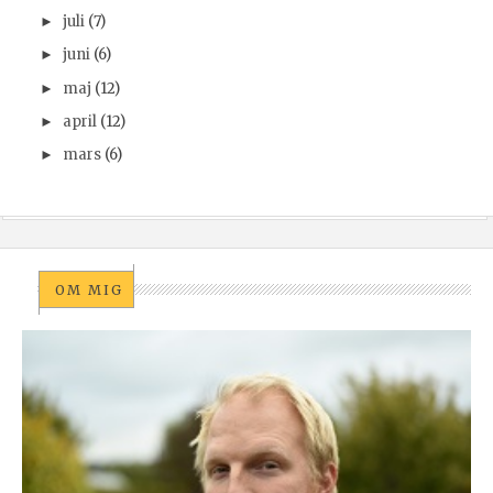
juli
(7)
►
juni
(6)
►
maj
(12)
►
april
(12)
►
mars
(6)
►
OM MIG