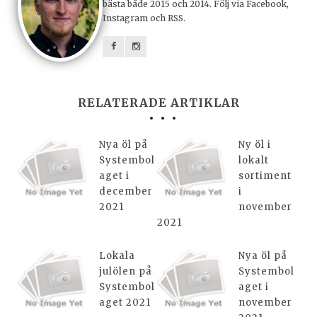
bästa både 2015 och 2014. Följ via Facebook,
Instagram och RSS.
RELATERADE ARTIKLAR
Nya öl på
Ny öl i
Systembol
lokalt
aget i
sortiment
december
i
2021
november
2021
Lokala
Nya öl på
julölen på
Systembol
Systembol
aget i
aget 2021
november