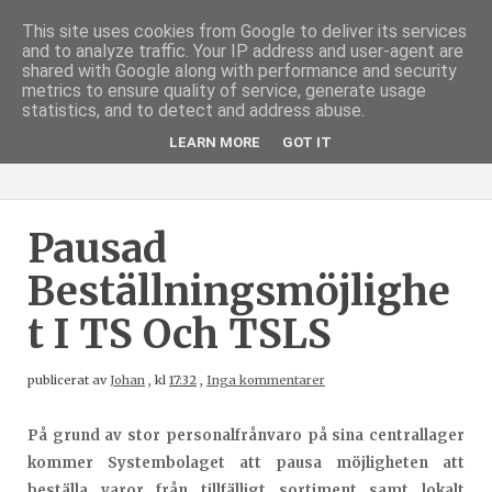
This site uses cookies from Google to deliver its services
and to analyze traffic. Your IP address and user-agent are
shared with Google along with performance and security
metrics to ensure quality of service, generate usage
statistics, and to detect and address abuse.
LEARN MORE
GOT IT
Pausad
Beställningsmöjlighe
T I TS Och TSLS
publicerat av
Johan
,
kl
17:32
,
Inga kommentarer
På grund av stor personalfrånvaro på sina centrallager
kommer Systembolaget att pausa möjligheten att
beställa varor från tillfälligt sortiment samt lokalt