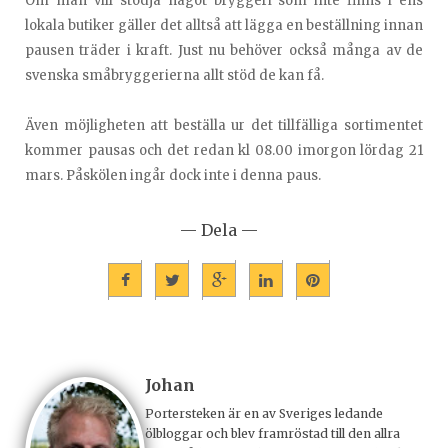
Om man vill stödja något bryggeri som inte finns i ens
lokala butiker gäller det alltså att lägga en beställning innan
pausen träder i kraft. Just nu behöver också många av de
svenska småbryggerierna allt stöd de kan få.
Även möjligheten att beställa ur det tillfälliga sortimentet
kommer pausas och det redan kl 08.00 imorgon lördag 21
mars. Påskölen ingår dock inte i denna paus.
— Dela —
Johan
Portersteken är en av Sveriges ledande
ölbloggar och blev framröstad till den allra