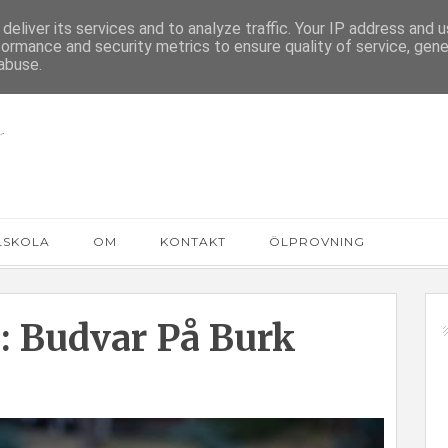
deliver its services and to analyze traffic. Your IP address and 
formance and security metrics to ensure quality of service, gen
abuse.
LSKOLA
OM
KONTAKT
ÖLPROVNING
a: Budvar På Burk