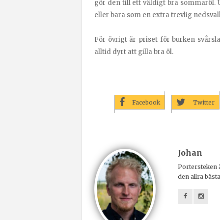
gör den till ett väldigt bra sommaröl.
eller bara som en extra trevlig nedsval
För övrigt är priset för burken svårslag
alltid dyrt att gilla bra öl.
Facebook
Twitter
Johan
Portersteken ä
den allra bäst