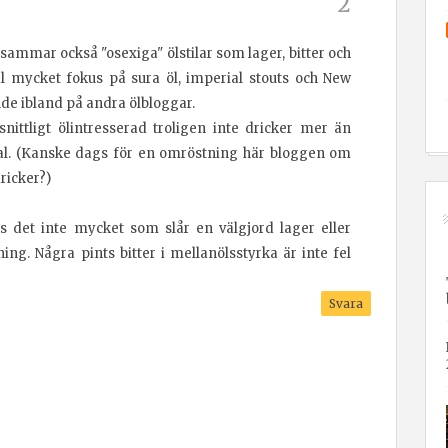
ammar också "osexiga" ölstilar som lager, bitter och
väl mycket fokus på sura öl, imperial stouts och New
de ibland på andra ölbloggar.
ittligt ölintresserad troligen inte dricker mer än
al. (Kanske dags för en omröstning här bloggen om
ricker?)
s det inte mycket som slår en välgjord lager eller
ng. Några pints bitter i mellanölsstyrka är inte fel
Svara