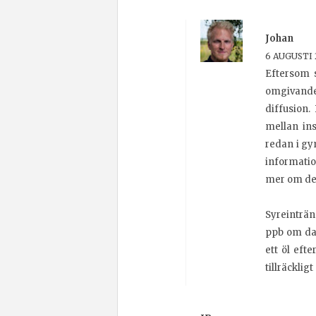
Johan
6 AUGUSTI 2
Eftersom s
omgivande
diffusion.
mellan ins
redan i gy
informati
mer om det
Syreinträn
ppb om dag
ett öl eft
tillräcklig