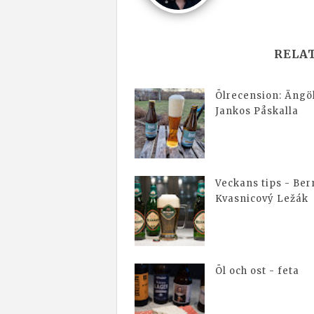
RELA
Ölrecension: Ängö
Jankos Påskalla
Veckans tips - Be
Kvasnicový Ležák
Öl och ost - feta