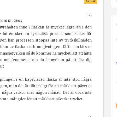
Svara
018 KL. 21:04
yrehalten inne i flaskan är mycket lägre än i den
 luften sker en fysikalisk process som kallas för
 Den här processen stoppas inte av tryckskillnaden
idan av flaskan och omgivningen. Diffusion lärs ut
mnasiefysiken så du kommer ha mycket lätt att hitta
on om fenomenet om du är nyfiken på att lära dig
 :)
gningen i en kapsylerad flaska är inte stor, några
en, men det är tillräckligt för att märkbart påverka
er några veckor eller någon månad. Det är dock inte
t stora mängder för att märkbart påverka trycket.