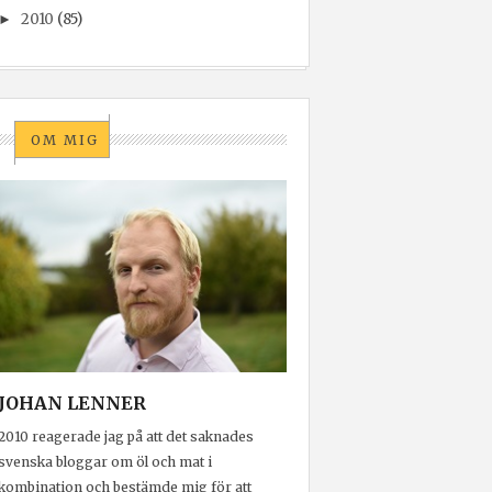
2010
(85)
►
OM MIG
JOHAN LENNER
2010 reagerade jag på att det saknades
svenska bloggar om öl och mat i
kombination och bestämde mig för att