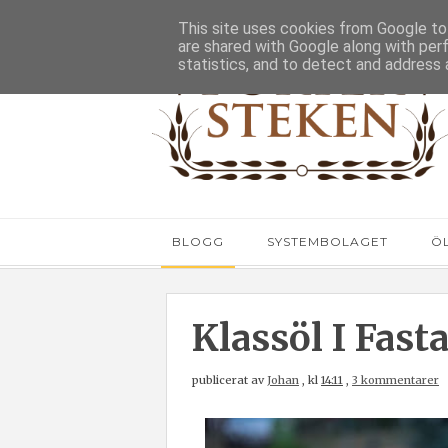
This site uses cookies from Google to 
are shared with Google along with per
statistics, and to detect and address 
BLOGG
SYSTEMBOLAGET
Ö
Klassöl I Fast
publicerat av
Johan
,
kl
14:11
,
3 kommentarer