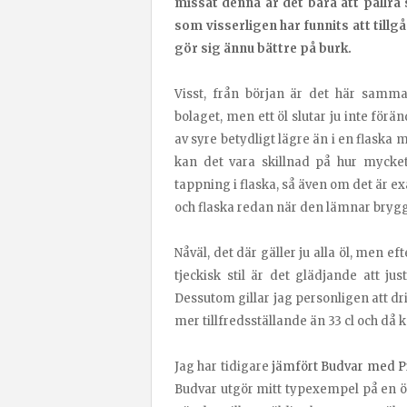
missat denna är det bara att pallra 
som visserligen har funnits att till
gör sig ännu bättre på burk.
Visst, från början är det här samma
bolaget, men ett öl slutar ju inte förän
av syre betydligt lägre än i en flaska m
kan det vara skillnad på hur mycke
tappning i flaska, så även om det är ex
och flaska redan när den lämnar brygg
Nåväl, det där gäller ju alla öl, men ef
tjeckisk stil är det glädjande att ju
Dessutom gillar jag personligen att dric
mer tillfredsställande än 33 cl och d
Jag har tidigare
jämfört Budvar med Pi
Budvar utgör mitt typexempel på en ö