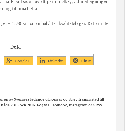
 Utmärkt vid sidan av ett parti mölkky, vid matlagningen
kning i denna hetta.
et - 13,90 kr för en halvliter kvalitetslager. Det är inte
— Dela —
Google+
Linkedin
Pin It
r en av Sveriges ledande ölbloggar och blev framröstad till
a både 2015 och 2014. Följ via Facebook, Instagram och RSS.