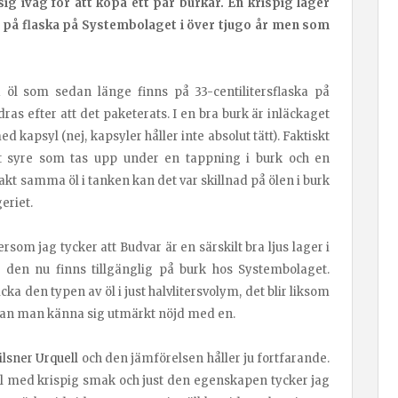
sig iväg för att köpa ett par burkar. En krispig lager
gå på flaska på Systembolaget i över tjugo år men som
 öl som sedan länge finns på 33-centilitersflaska på
dras efter att det paketerats. I en bra burk är inläckaget
ed kapsyl (nej, kapsyler håller inte absolut tätt). Faktiskt
t syre som tas upp under en tappning i burk och en
akt samma öl i tanken kan det var skillnad på ölen i burk
eriet.
tersom jag tycker att Budvar är en särskilt bra ljus lager i
st den nu finns tillgänglig på burk hos Systembolaget.
ka den typen av öl i just halvlitersvolym, det blir liksom
å kan man känna sig utmärkt nöjd med en.
lsner Urquell
och den jämförelsen håller ju fortfarande.
l med krispig smak och just den egenskapen tycker jag