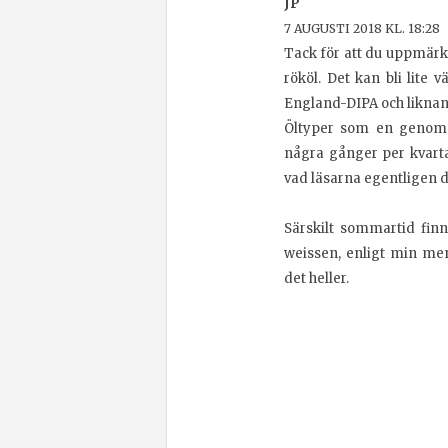
JP
7 AUGUSTI 2018 KL. 18:28
Tack för att du uppmärks
rököl. Det kan bli lite 
England-DIPA och liknan
Öltyper som en genomsn
några gånger per kvart
vad läsarna egentligen d
Särskilt sommartid finn
weissen, enligt min meni
det heller.