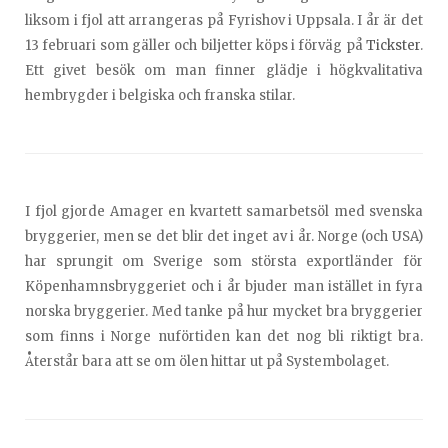
liksom i fjol att arrangeras på Fyrishov i Uppsala. I år är det
13 februari som gäller och biljetter köps i förväg på
Tickster
.
Ett givet besök om man finner glädje i högkvalitativa
hembrygder i belgiska och franska stilar.
I fjol gjorde Amager en kvartett samarbetsöl med svenska
bryggerier, men se det blir det inget av i år. Norge (och USA)
har sprungit om Sverige som största exportländer för
Köpenhamnsbryggeriet och i år bjuder man istället in fyra
norska bryggerier. Med tanke på hur mycket bra bryggerier
som finns i Norge nuförtiden kan det nog bli riktigt bra.
Återstår bara att se om ölen hittar ut på Systembolaget.