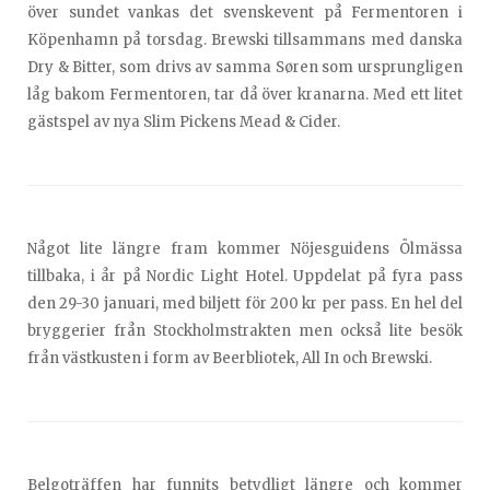
över sundet vankas det svenskevent på Fermentoren i
Köpenhamn på torsdag. Brewski tillsammans med danska
Dry & Bitter, som drivs av samma Søren som ursprungligen
låg bakom Fermentoren, tar då över kranarna. Med ett litet
gästspel av nya Slim Pickens Mead & Cider.
Något lite längre fram kommer Nöjesguidens Ölmässa
tillbaka, i år på Nordic Light Hotel. Uppdelat på fyra pass
den 29-30 januari, med biljett för 200 kr per pass. En hel del
bryggerier från Stockholmstrakten men också lite besök
från västkusten i form av Beerbliotek, All In och Brewski.
Belgoträffen har funnits betydligt längre och kommer