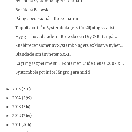
Nya öl på Systembolaget i februari
Besök på Brewski
På nya besöksmål i Köpenhamn
Topplistor från Systembolagets försäljningsstatist...
Hygge i huvudstaden - Brewski och Dry & Bitter på ...
Snabbrecensioner av Systembolagets exklusiva nyhet...
Blandade smånyheter XXXII
Lagringsexperiment: 3 Fonteinen Oude Geuze 2002 & ...
Systembolaget inför längre garantitid
2015
(201)
►
2014
(299)
►
2013
(314)
►
2012
(266)
►
2011
(206)
►