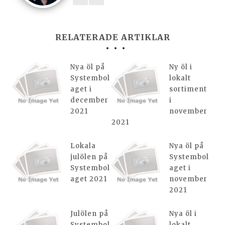
RELATERADE ARTIKLAR
Nya öl på
Ny öl i
Systembol
lokalt
aget i
sortiment
december
i
2021
november
2021
Lokala
Nya öl på
julölen på
Systembol
Systembol
aget i
aget 2021
november
2021
Julölen på
Nya öl i
Systembol
lokalt