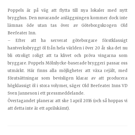
Poppels är på väg att flytta till nya lokaler med nytt
brygghus. Den nuvarande anläggningen kommer dock inte
lämnas öde utan tas över av Göteborgskrogen Old
Beefeater Inn.
– Efter att ha serverat göteborgare förstklassigt
hantverksbryggt öl från hela världen i över 20 år ska det nu
bli otroligt roligt att ta klivet och pröva vingarna som
bryggare. Poppels Mölnlycke-baserade bryggeri passar oss
utmärkt. Här finns alla möjligheter att växa rejält, med
förutsättningar som bevisligen klarar av att producera
högklassigt öl i stora volymer, säger Old Beefeater Inns VD
Sven Janneson i ett pressmeddelande.
Övertagandet planerar att ske 1 april 2016 (och så hoppas vi
att detta inte är ett aprilskämt).