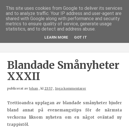
This site uses cookies from Google to deliver its services
and to analyze traffic. Your IP address and user-agent are
shared with Google along with performance and security
metrics to ensure quality of service, generate usage
statistics, and to detect and address abuse.
LEARN MORE
GOT IT
Blandade Smånyheter
XXXII
publicerat av
Johan
,
kl
23:57
,
Inga kommentarer
Trettioandra upplagan av blandade smånyheter bjuder
bland annat på evenemangstips för de närmsta
veckorna liksom nyheten om en något oväntad ny
trappistöl.