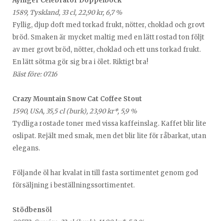
Ayinger Celebrator Doppelbock
1589, Tyskland, 33 cl, 22,90 kr, 6,7 %
Fyllig, djup doft med torkad frukt, nötter, choklad och grovt
bröd. Smaken är mycket maltig med en lätt rostad ton följt
av mer grovt bröd, nötter, choklad och ett uns torkad frukt.
En lätt sötma gör sig bra i ölet. Riktigt bra!
Bäst före: 07.16
Crazy Mountain Snow Cat Coffee Stout
1590, USA, 35,5 cl (burk), 23,90 kr*, 5,9 %
Tydliga rostade toner med vissa kaffeinslag. Kaffet blir lite
oslipat. Rejält med smak, men det blir lite för råbarkat, utan
elegans.
Följande öl har kvalat in till fasta sortimentet genom god
försäljning i beställningssortimentet.
Stödbensöl