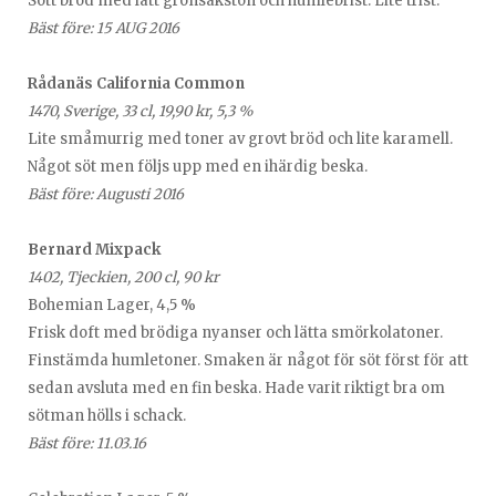
Sött bröd med lätt grönsakston och humlebrist. Lite trist.
Bäst före: 15 AUG 2016
Rådanäs California Common
1470, Sverige, 33 cl, 19,90 kr, 5,3 %
Lite småmurrig med toner av grovt bröd och lite karamell.
Något söt men följs upp med en ihärdig beska.
Bäst före: Augusti 2016
Bernard Mixpack
1402, Tjeckien, 200 cl, 90 kr
Bohemian Lager, 4,5 %
Frisk doft med brödiga nyanser och lätta smörkolatoner.
Finstämda humletoner. Smaken är något för söt först för att
sedan avsluta med en fin beska. Hade varit riktigt bra om
sötman hölls i schack.
Bäst före: 11.03.16