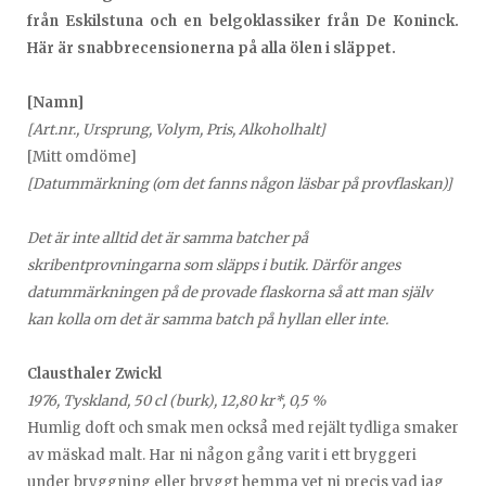
från Eskilstuna och en belgoklassiker från De Koninck.
Här är snabbrecensionerna på alla ölen i släppet.
[Namn]
[Art.nr., Ursprung, Volym, Pris, Alkoholhalt]
[Mitt omdöme]
[Datummärkning (om det fanns någon läsbar på provflaskan)]
Det är inte alltid det är samma batcher på
skribentprovningarna som släpps i butik. Därför anges
datummärkningen på de provade flaskorna så att man själv
kan kolla om det är samma batch på hyllan eller inte.
Clausthaler Zwickl
1976, Tyskland, 50 cl (burk), 12,80 kr*, 0,5 %
Humlig doft och smak men också med rejält tydliga smaker
av mäskad malt. Har ni någon gång varit i ett bryggeri
under bryggning eller bryggt hemma vet ni precis vad jag