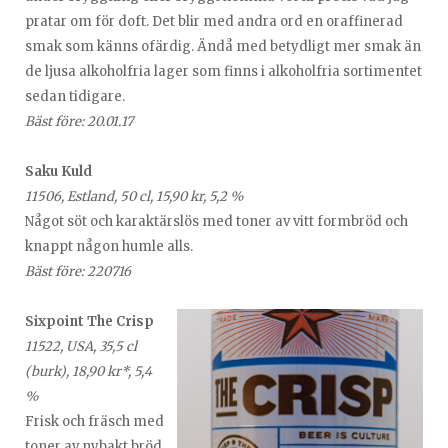
pratar om för doft. Det blir med andra ord en oraffinerad
smak som känns ofärdig. Ändå med betydligt mer smak än
de ljusa alkoholfria lager som finns i alkoholfria sortimentet
sedan tidigare.
Bäst före: 20.01.17
Saku Kuld
11506, Estland, 50 cl, 15,90 kr, 5,2 %
Något söt och karaktärslös med toner av vitt formbröd och
knappt någon humle alls.
Bäst före: 220716
Sixpoint The Crisp
11522, USA, 35,5 cl
(burk), 18,90 kr*, 5,4
%
Frisk och fräsch med
toner av nybakt bröd