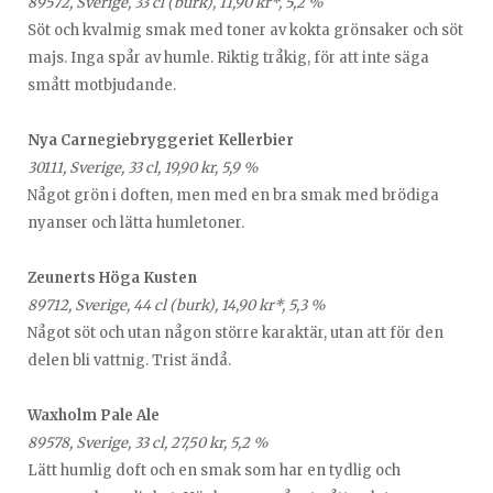
89572, Sverige, 33 cl (burk), 11,90 kr*, 5,2 %
Söt och kvalmig smak med toner av kokta grönsaker och söt
majs. Inga spår av humle. Riktig tråkig, för att inte säga
smått motbjudande.
Nya Carnegiebryggeriet Kellerbier
30111, Sverige, 33 cl, 19,90 kr, 5,9 %
Något grön i doften, men med en bra smak med brödiga
nyanser och lätta humletoner.
Zeunerts Höga Kusten
89712, Sverige, 44 cl (burk), 14,90 kr*, 5,3 %
Något söt och utan någon större karaktär, utan att för den
delen bli vattnig. Trist ändå.
Waxholm Pale Ale
89578, Sverige, 33 cl, 27,50 kr, 5,2 %
Lätt humlig doft och en smak som har en tydlig och