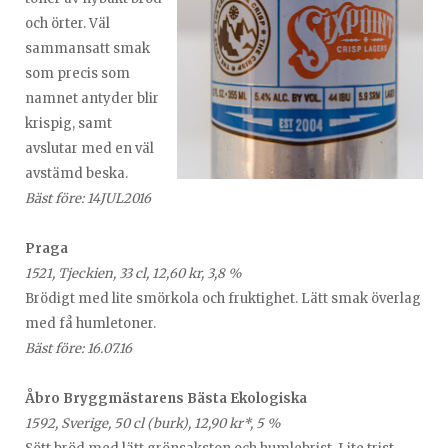
och örter. Väl
sammansatt smak
som precis som
namnet antyder blir
krispig, samt
avslutar med en väl
avstämd beska.
Bäst före: 14JUL2016
Praga
1521, Tjeckien, 33 cl, 12,60 kr, 3,8 %
Brödigt med lite smörkola och fruktighet. Lätt smak överlag
med få humletoner.
Bäst före: 16.07.16
Åbro Bryggmästarens Bästa Ekologiska
1592, Sverige, 50 cl (burk), 12,90 kr*, 5 %