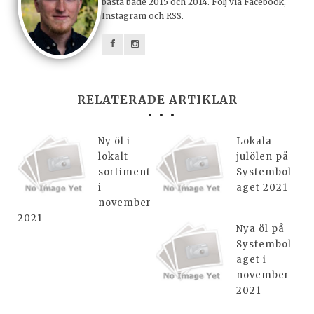
bästa både 2015 och 2014. Följ via Facebook,
Instagram och RSS.
RELATERADE ARTIKLAR
Ny öl i
Lokala
lokalt
julölen på
sortiment
Systembol
i
aget 2021
november
2021
Nya öl på
Systembol
aget i
november
2021