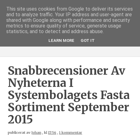
This site uses cookies from Google to deliver its services
and to analyze traffic. Your IP address and user-agent are
shared with Google along with performance and security
metrics to ensure quality of service, generate usage
statistics, and to detect and address abuse.
LEARN MORE
GOT IT
Snabbrecensioner Av
Nyheterna I
Systembolagets Fasta
Sortiment September
2015
publicerat av
Johan
,
kl
17:56
,
1 kommentar