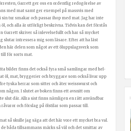
 förresten, Garrett ger oss en ordentlig redogörelse av
ammans med mat samt ger exempel på massvis med
e i sin tur smakar och passar ihop med mat. Jag har inte
l, och alla är utförligt beskrivna. Tidvis kan det förstås
n Garrett skriver så inlevelsefullt och har så mycket
g slutar intressera mig som läsare. Efter att ha läst
en här delen som något av ett öluppslagsverk som
ill för sorts mat.
a bilder finns det också fyra små samlingar med hel-
nat öl, mat, bryggerier och bryggare som också livar upp
dre tyska herrar som sitter och äter weisswurst och
om någon. I slutet av boken finns ett avsnitt om
te slut där. Allra sist finns nämligen en rätt användbar
råvaror och förslag på ölstilar som passar till.
t så skulle jag säga att det här vore ett mycket bra val.
lst de båda tillsammans märks så väl och det smittar av