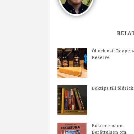
RELA
Öl och ost: Reypen
Reserve
Boktips till öldric
Bokrecension:
Berättelsen om