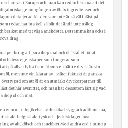
l när han var i Europa och man kan redan här ana att det
 obligatoriska genomgången av ölets ingredienser och
 lagom detaljerad för den som inte är så väl inläst på
 som redan har bra koll så blir det ändå inte tråkig
 och berikat med trevliga anekdoter. Detsamma kan också
grova drag.
iper kring att para ihop mat och öl. Istället för att
t öl och dess egenskaper som fungerar som
att på allvar lyfta fram öl som en bättre dryck än vin
öl, men inte vin, klarar av - vilket faktiskt är ganska
övertygad om att öl är en utmärkt dryckespartner till
a läst det här avsnittet, och man har dessutom lärt sig vad
ra ihop öl och mat.
l en enorm redogörelse av de olika bryggartraditionerna,
ttisk ale, belgisk ale, tysk och tjeckisk lager, nya
ng av alt, kölsch och rauchbier.Med andra ord, i princip