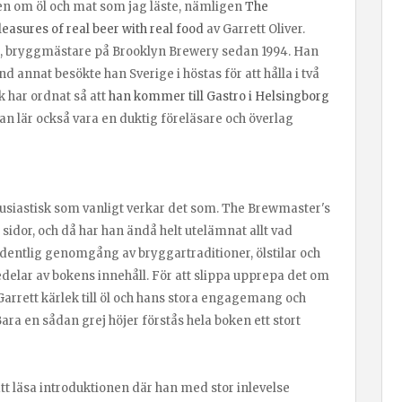
en om öl och mat som jag läste, nämligen
The
easures of real beer with real food
av Garrett Oliver.
ill, bryggmästare på Brooklyn Brewery sedan 1994. Han
nd annat besökte han Sverige i höstas för att hålla i två
 har ordnat så att
han kommer till Gastro i Helsingborg
an lär också vara en duktig föreläsare och överlag
tusiastisk som vanligt verkar det som. The Brewmaster's
 sidor, och då har han ändå helt utelämnat allt vad
 ordentlig genomgång av bryggartraditioner, ölstilar och
edelar av bokens innehåll. För att slippa upprepa det om
Garrett kärlek till öl och hans stora engagemang och
ara en sådan grej höjer förstås hela boken ett stort
att läsa introduktionen där han med stor inlevelse