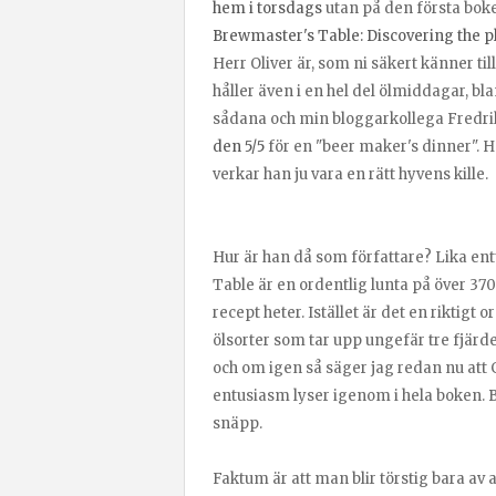
hem i torsdags
utan på den första bok
Brewmaster's Table: Discovering the pl
Herr Oliver är, som ni säkert känner t
håller även i en hel del ölmiddagar, bla
sådana och min bloggarkollega Fredrik
den 5/5
för en "beer maker's dinner". H
verkar han ju vara en rätt hyvens kille.
Hur är han då som författare? Lika en
Table är en ordentlig lunta på över 370
recept heter. Istället är det en riktigt
ölsorter som tar upp ungefär tre fjärd
och om igen så säger jag redan nu att 
entusiasm lyser igenom i hela boken. B
snäpp.
Faktum är att man blir törstig bara av 