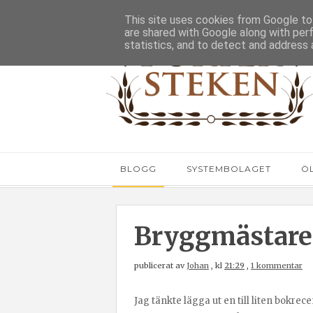
This site uses cookies from Google to 
are shared with Google along with per
statistics, and to detect and address 
BLOGG
SYSTEMBOLAGET
Ö
Bryggmästare
publicerat av
Johan
,
kl
21:29
,
1 kommentar
Jag tänkte lägga ut en till liten bokre