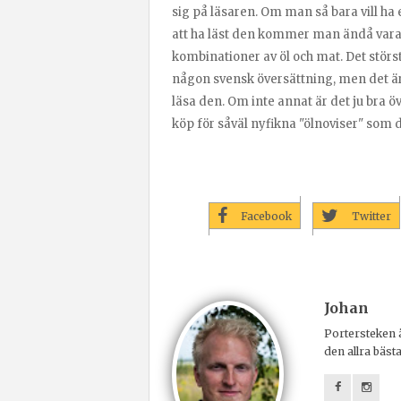
sig på läsaren. Om man så bara vill ha e
att ha läst den kommer man ändå vara 
kombinationer av öl och mat. Det störst
någon svensk översättning, men det är
läsa den. Om inte annat är det ju bra övn
köp för såväl nyfikna "ölnoviser" som 
Facebook
Twitter
Johan
Portersteken ä
den allra bäst