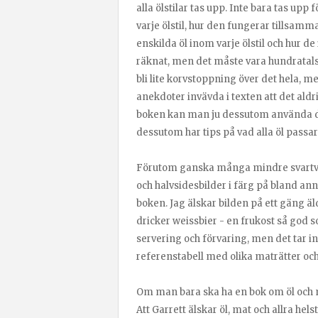
alla ölstilar tas upp. Inte bara tas upp
varje ölstil, hur den fungerar tills
enskilda öl inom varje ölstil och hur d
räknat, men det måste vara hundratals ö
bli lite korvstoppning över det hela, me
anekdoter invävda i texten att det aldri
boken kan man ju dessutom använda d
dessutom har tips på vad alla öl passar t
Förutom ganska många mindre svartvit
och halvsidesbilder i färg på bland an
boken. Jag älskar bilden på ett gäng äl
dricker weissbier - en frukost så god s
servering och förvaring, men det tar in
referenstabell med olika maträtter och 
Om man bara ska ha en bok om öl och ma
Att Garrett älskar öl, mat och allra he