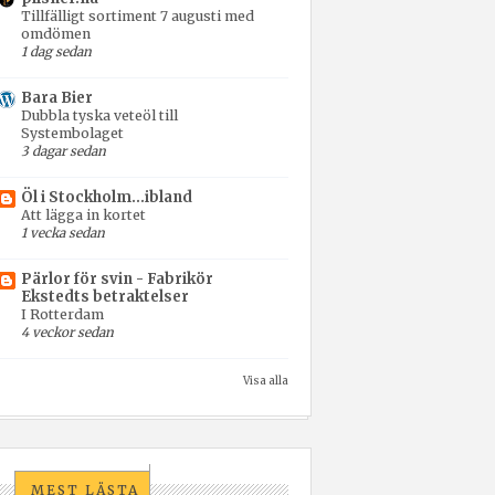
Tillfälligt sortiment 7 augusti med
omdömen
1 dag sedan
Bara Bier
Dubbla tyska veteöl till
Systembolaget
3 dagar sedan
Öl i Stockholm...ibland
Att lägga in kortet
1 vecka sedan
Pärlor för svin - Fabrikör
Ekstedts betraktelser
I Rotterdam
4 veckor sedan
Visa alla
MEST LÄSTA