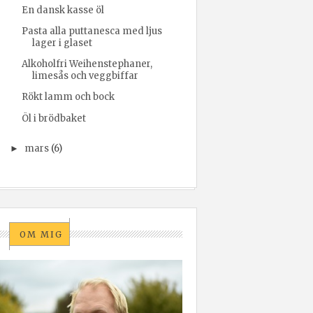
En dansk kasse öl
Pasta alla puttanesca med ljus
lager i glaset
Alkoholfri Weihenstephaner,
limesås och veggbiffar
Rökt lamm och bock
Öl i brödbaket
mars
(6)
►
OM MIG