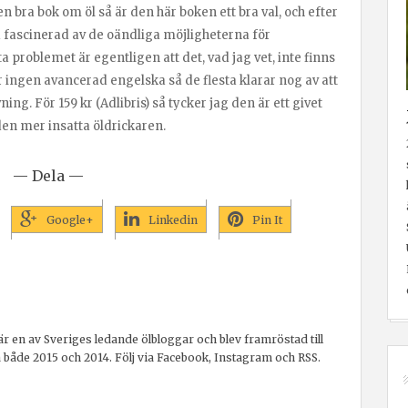
n bra bok om öl så är den här boken ett bra val, och efter
fascinerad av de oändliga möjligheterna för
a problemet är egentligen att det, vad jag vet, inte finns
 ingen avancerad engelska så de flesta klarar nog av att
ing. För 159 kr (Adlibris) så tycker jag den är ett givet
den mer insatta öldrickaren.
— Dela —
Google+
Linkedin
Pin It
r en av Sveriges ledande ölbloggar och blev framröstad till
a både 2015 och 2014. Följ via Facebook, Instagram och RSS.