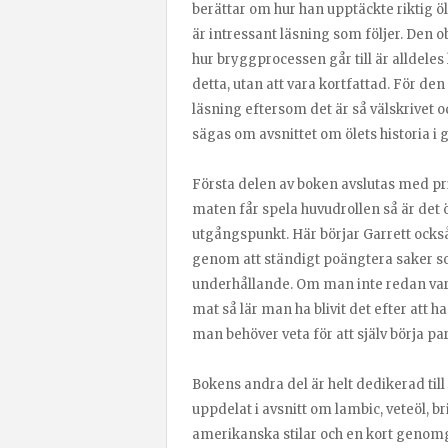
berättar om hur han upptäckte riktig ö
är intressant läsning som följer. Den
hur bryggprocessen går till är alldeles
detta, utan att vara kortfattad. För den
läsning eftersom det är så välskrivet
sägas om avsnittet om ölets historia i 
Första delen av boken avslutas med princ
maten får spela huvudrollen så är de
utgångspunkt. Här börjar Garrett också 
genom att ständigt poängtera saker som 
underhållande. Om man inte redan var 
mat så lär man ha blivit det efter att h
man behöver veta för att själv börja pa
Bokens andra del är helt dedikerad til
uppdelat i avsnitt om lambic, veteöl, bri
amerikanska stilar och en kort genomgå