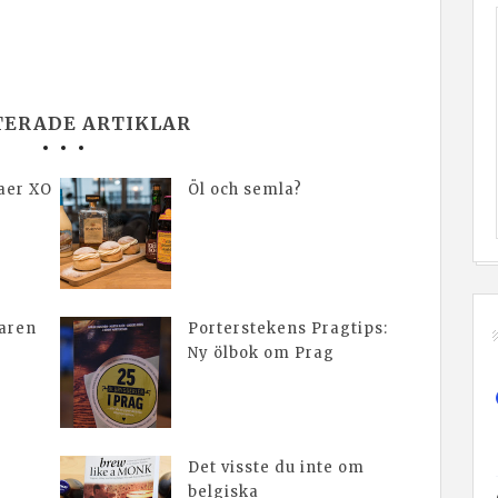
TERADE ARTIKLAR
aer XO
Öl och semla?
karen
Porterstekens Pragtips:
Ny ölbok om Prag
Det visste du inte om
belgiska