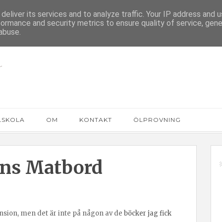
deliver its services and to analyze traffic. Your IP address and 
formance and security metrics to ensure quality of service, gen
abuse.
LSKOLA
OM
KONTAKT
ÖLPROVNING
ns Matbord
cension, men det är inte på någon av de
böcker jag fick