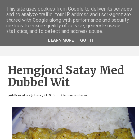
This site uses cookies from Google to deliver its services
and to analyze traffic. Your IP address and user-agent are
shared with Google along with performance and security
metrics to ensure quality of service, generate usage
statistics, and to detect and address abuse.
LEARN MORE
GOT IT
Hemgjord Satay Med
Dubbel Wit
publicerat av
Johan
,
kl
20:25
,
3 kommentarer