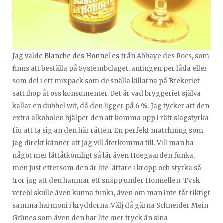
Jag valde
Blanche des Honnelles
från Abbaye des Rocs, som
finns att beställa på Systembolaget, antingen per låda eller
som del i ett mixpack som de snälla killarna på
Brekeriet
satt ihop åt oss konsumenter. Det är vad bryggeriet själva
kallar en dubbel wit, då den ligger på 6 %. Jag tycker att den
extra alkoholen hjälper den att komma upp i rätt slagstyrka
för att ta sig an den här rätten. En perfekt matchning som
jag direkt känner att jag vill återkomma till. Vill man ha
något mer lättåtkomligt så lär även Hoegaarden funka,
men just eftersom den är lite lättare i kropp och styrka så
tror jag att den hamnar ett snäpp under Honnellen. Tysk
veteöl skulle även kunna funka, även om man inte får riktigt
samma harmoni i kryddorna. Välj då gärna Schneider Mein
Grünes som även den har lite mer tryck än sina