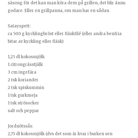
säsong för det kan man köra dem på grillen, det blir ännu
godare. Eller en grillpanna, om man har en sådan.
Satayspett:
ca 500 g kycklingbröst eller fläskfilé (eller andra benfria
bitar av kyckling eller fläsk)
1,25 dl kokosmjölk
1 citrongrässtjälk
3 cm ingefära
2 tsk koriander
2 tsk spiskummin
1 tsk gurkmeja
1 tsk strösocker
salt och peppar
Jordnötssås:
2,75 dl kokosmjölk (dvs det som är kvar i burken sen