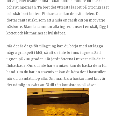
förväg eller kvällen innan. Skär köttet i mindre bitar. Skala
och riv ingefäran. Ta bort det yttersta lagret på citrongräset
och skär bort botten. Finhacka sedan den vita delen. Det
doftar fantastiskt, som att gnida en färsk citron mot varje
näsborre. Blanda samman alla ingredienser i en skål, lägg i
köttet och låt marinera i kylskåpet.
När det är dags för tillagning kan du börja med att lägga
några grillspett i blöt, så att de inte bränns i ugnen. Sätt
ugnen på 200 grader. Kör jordnötterna i mixern tills de är
finhackade. Om du inte har en mixer kan du hacka dem för
hand. Om du har en stavmixer kan du köra den i kastrullen
när du blandat ihop alla. Om man bara hackar med kniv är
det nämligen svårt att få till rätt konsistens på såsen.