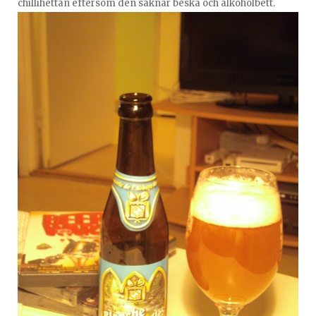
chillihettan eftersom den saknar beska och alkoholbett.