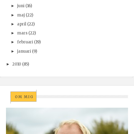
juni
(16)
►
maj
(22)
►
april
(22)
►
mars
(22)
►
februari
(19)
►
januari
(9)
►
2010
(85)
►
OM MIG