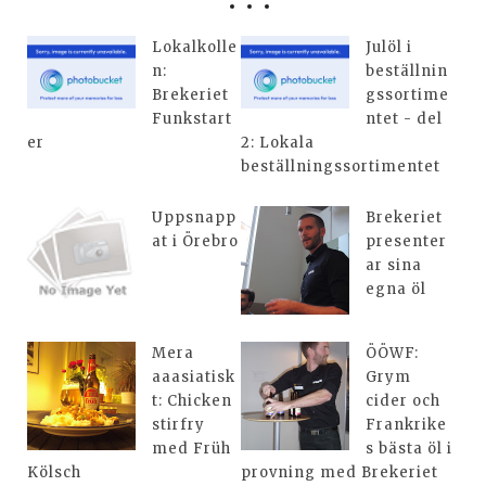
Lokalkolle
Julöl i
n:
beställnin
Brekeriet
gssortime
Funkstart
ntet - del
er
2: Lokala
beställningssortimentet
Uppsnapp
Brekeriet
at i Örebro
presenter
ar sina
egna öl
Mera
ÖÖWF:
aaasiatisk
Grym
t: Chicken
cider och
stirfry
Frankrike
med Früh
s bästa öl i
Kölsch
provning med Brekeriet