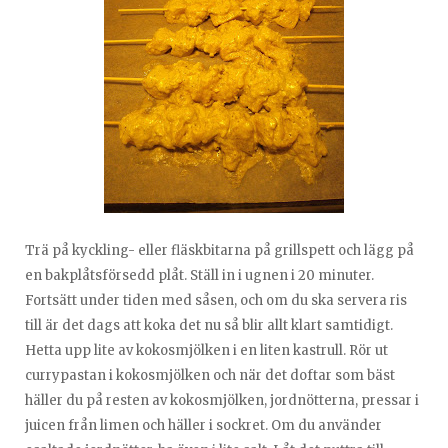
Trä på kyckling- eller fläskbitarna på grillspett och lägg på
en bakplåtsförsedd plåt. Ställ in i ugnen i 20 minuter.
Fortsätt under tiden med såsen, och om du ska servera ris
till är det dags att koka det nu så blir allt klart samtidigt.
Hetta upp lite av kokosmjölken i en liten kastrull. Rör ut
currypastan i kokosmjölken och när det doftar som bäst
häller du på resten av kokosmjölken, jordnötterna, pressar i
juicen från limen och häller i sockret. Om du använder