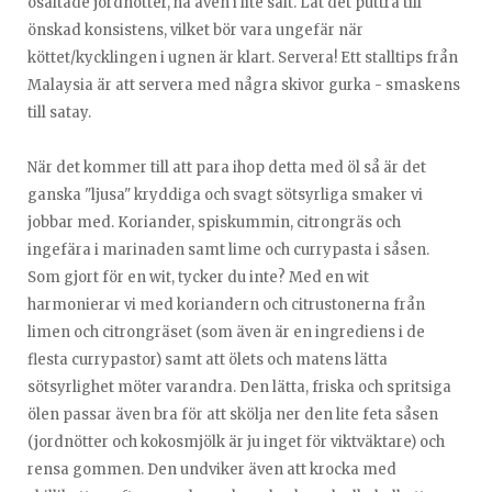
osaltade jordnötter, ha även i lite salt. Låt det puttra till
önskad konsistens, vilket bör vara ungefär när
köttet/kycklingen i ugnen är klart. Servera! Ett stalltips från
Malaysia är att servera med några skivor gurka - smaskens
till satay.
När det kommer till att para ihop detta med öl så är det
ganska "ljusa" kryddiga och svagt sötsyrliga smaker vi
jobbar med. Koriander, spiskummin, citrongräs och
ingefära i marinaden samt lime och currypasta i såsen.
Som gjort för en wit, tycker du inte? Med en wit
harmonierar vi med koriandern och citrustonerna från
limen och citrongräset (som även är en ingrediens i de
flesta currypastor) samt att ölets och matens lätta
sötsyrlighet möter varandra. Den lätta, friska och spritsiga
ölen passar även bra för att skölja ner den lite feta såsen
(jordnötter och kokosmjölk är ju inget för viktväktare) och
rensa gommen. Den undviker även att krocka med