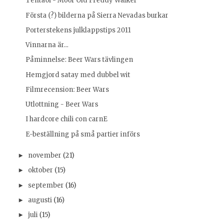
Tentaöl - Moor Old Freddy Walker
Första (?) bilderna på Sierra Nevadas burkar
Porterstekens julklappstips 2011
Vinnarna är...
Påminnelse: Beer Wars tävlingen
Hemgjord satay med dubbel wit
Filmrecension: Beer Wars
Utlottning - Beer Wars
I hardcore chili con carnE
E-beställning på små partier införs
november
(21)
►
oktober
(15)
►
september
(16)
►
augusti
(16)
►
juli
(15)
►