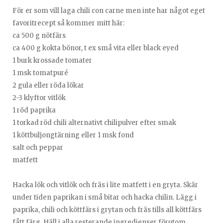
För er som vill laga chili con carne men inte har något eget
favoritrecept så kommer mitt här:
ca 500 g nötfärs
ca 400 g kokta bönor, t ex små vita eller black eyed
1 burk krossade tomater
1 msk tomatpuré
2 gula eller röda lökar
2-3 klyftor vitlök
1 röd paprika
1 torkad röd chili alternativt chilipulver efter smak
1 köttbuljongtärning eller 1 msk fond
salt och peppar
matfett
Hacka lök och vitlök och fräs i lite matfett i en gryta. Skär
under tiden paprikan i små bitar och hacka chilin. Lägg i
paprika, chili och köttfärs i grytan och fräs tills all köttfärs
fått färg. Häll i alla resterande ingredienser förutom