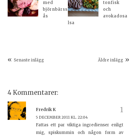
med
tonfisk
björnbärss
och
ås
avokadosa
lsa
Senaste inlägg
Äldre inlägg
4 Kommentarer:
Fredrik K
5 DECEMBER 2011 KL. 22:04
Fattas ett par viktiga ingredienser enligt
mig, spiskummin och någon form av