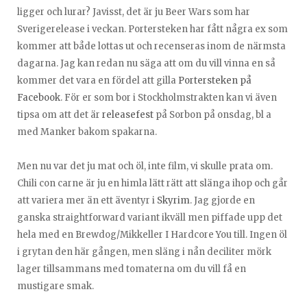
ligger och lurar? Javisst, det är ju Beer Wars som har
Sverigerelease i veckan. Portersteken har fått några ex som
kommer att både lottas ut och recenseras inom de närmsta
dagarna. Jag kan redan nu säga att om du vill vinna en så
kommer det vara en fördel att gilla
Portersteken på
Facebook
. För er som bor i Stockholmstrakten kan vi även
tipsa om att det är
releasefest
på Sorbon på onsdag, bl a
med Manker bakom spakarna.
Men nu var det ju mat och öl, inte film, vi skulle prata om.
Chili con carne är ju en himla lätt rätt att slänga ihop och går
att variera mer än ett äventyr i
Skyrim
. Jag gjorde en
ganska straightforward variant ikväll men piffade upp det
hela med en Brewdog/Mikkeller I Hardcore You till. Ingen öl
i grytan den här gången, men släng i nån deciliter mörk
lager tillsammans med tomaterna om du vill få en
mustigare smak.