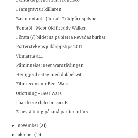
Första dagarna i San Francisco
Framgrävt ur källaren
Bastutentaöl - Jädraöl Trädgårdspilsner
Tentaöl - Moor Old Freddy Walker
Första (?) bilderna på Sierra Nevadas burkar
Porterstekens julklappstips 2011
Vinnarna är...
Påminnelse: Beer Wars tävlingen
Hemgjord satay med dubbel wit
Filmrecension: Beer Wars
Utlottning - Beer Wars
I hardcore chili con carnE
E-beställning på små partier införs
november
(21)
►
oktober
(15)
►