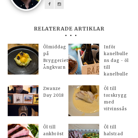
RELATERADE ARTIKLAR
Ölmiddag
Inför
på
kanelbulle
Bryggeriet
ns dag - öl
Ångkvarn
till
kanelbulle
Zwanze
Öl till
Day 2018
torskrygg
med
vitvinssås
Öl till
Öl till
ankbröst
halstrad