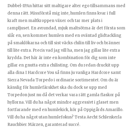
Dubbel-IPAn hittar sitt maltigare alter ego tillsammans med
denna rätt. Missförstå mig inte, humlen finns kvar i full
kraft men maltkroppen växer och tar mer plats i
rampljuset. En avrundad, mjuk maltsötma är det första som
slår en, sen kommer humlen med en oväntad glidtackling
på smaklökarna och till sist väcks chilin till liv och bränner
till lite extra. Precis vad jag vill ha, men jag gillar lite extra
krydda. Det här är inte en kombination för dig som inte
gillar en gnutta extra chilisting. Om du redan druckit upp
alla dina I Hardcore You så finns ju vanliga Hardcore samt
Sierra Nevada Torpedo i ordinarie sortimentet. Om du är
känslig för humlefärskhet ska du dock se upp med
Torpedon just nu då det verkar vara rätt gamla flaskor på
hyllorna. Vill du ha något mindre aggressivt i glaset men
fortfarande med en humlekick, kör på Oppigårds Amarillo.
Vill du ha något utan humlefokus? Testa Aecht Schlenkerla
Rauchbier Märzen, garanterad succé.