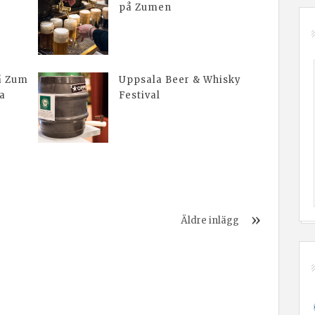
på Zumen
å Zum
Uppsala Beer & Whisky
la
Festival
Äldre inlägg