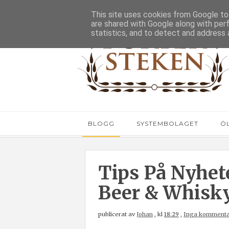
This site uses cookies from Google to 
are shared with Google along with per
statistics, and to detect and address 
BLOGG
SYSTEMBOLAGET
Ö
Tips På Nyhet
Beer & Whisky
publicerat av
Johan
,
kl
18:29
,
Inga kommenta