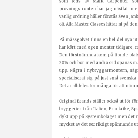
som leds av Mark Carpenter som
provningsfronten har jag nästlat in et
vanlig ordning håller förstås även Jank
öl). Alla Master Classes hittar ni på de
På mässgolvet finns en hel del nya ut
har kört med egen monter tidigare, m
Den förstnämnda kom på tionde plats 
2014 och bör med andra ord spanas in
upp. Några i nybryggarmontern, någ
specialiserat sig på just små svenska
Det är alldeles för många för att nämna 
Original Brands ställer också ut för
bryggerier från Italien, Frankrike, S
dykt upp på Systembolaget men det me
mycket av det ser riktigt spännande ut