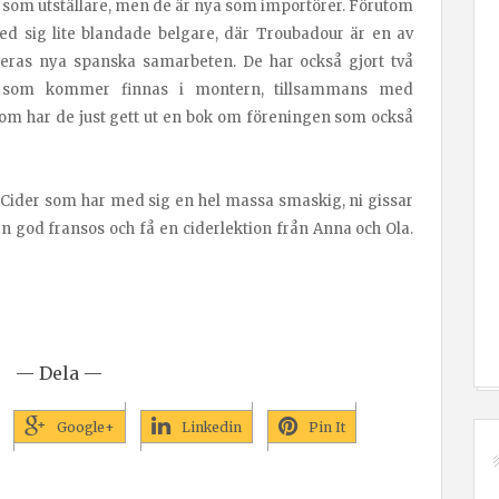
ya som utställare, men de är nya som importörer. Förutom
 sig lite blandade belgare, där Troubadour är en av
eras nya spanska samarbeten. De har också gjort två
 som kommer finnas i montern, tillsammans med
tom har de just gett ut en bok om föreningen som också
ktig Cider som har med sig en hel massa smaskig, ni gissar
 en god fransos och få en ciderlektion från Anna och Ola.
— Dela —
Google+
Linkedin
Pin It