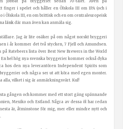
 jobbat på bryggeriet sedan 70-talet. Även på
t finger i spelet och håller en Ölskola III om IPA (och i
o i Ölskola III, en om brittisk och en om centraleuropeisk
nna
länk
där man även kan anmäla sig.
ställare. Jag är lite osäker på om något norskt bryggeri
en i år kommer det två stycken, 7 Fjell och Amundsen.
på Ratebeers lista över Best New Brewers in the World
. En hel hög nya svenska bryggerier kommer också dyka
ra hos den nya leverantören Independent Spirits som
 bryggerier och några ser ut att köra med egen monter.
alla, vilket i sig är anmärkningsvärt. Kul!
 första gången och kommer med ett stort gäng spännande
panien, Mexiko och Estland. Några av dessa öl har redan
sta är, åtminstone för mig, mer eller mindre nytt och
.