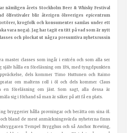
rar nämligen årets Stockholm Beer & Whisky Festival
 ölfestivaler blir återigen ölsveriges epicentrum
ortörer, krogfolk och konsumenter samlas under ett
ska vara noga). Jag har tagit en titt på vad som är nytt
 classes och plockat ut några presumtiva nyhetsrussin
nya master classes som ingår i entrén och som alla ser
g själv hålla en föreläsning om IPA, med tyngdpunkten
uppväckelse, dels kommer Timo Huttunen och Raimo
 pratar om maltens roll i öl och dels kommer Claus
a en föreläsning om jäst. Som sagt, alla dessa är
anmäla sig i förhand så man är säker på att få en plats.
ng bryggerier hålla provningar och berätta om sina öl.
n och bland de mest anmärkningsvärda nyheterna finns
ölsbryggaren Tempel Brygghus och så Anchor Brewing,