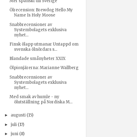
Mer spanskt till Sverige
Ölrecension: Brewdog Hello My
Name Is Holy Moose
Snabbrecensioner av
Systembolagets exklusiva
nyhet...
Finsk ölapp utmanar Untappd om
svenska ölnördars s...
Blandade smånyheter XXIX
Ölpionjärerna: Marianne Wallberg
Snabbrecensioner av
Systembolagets exklusiva
nyhet...
Med smak av humle - ny
ölutställning på Nordiska M...
augusti
(15)
►
juli
(17)
►
juni
(8)
►