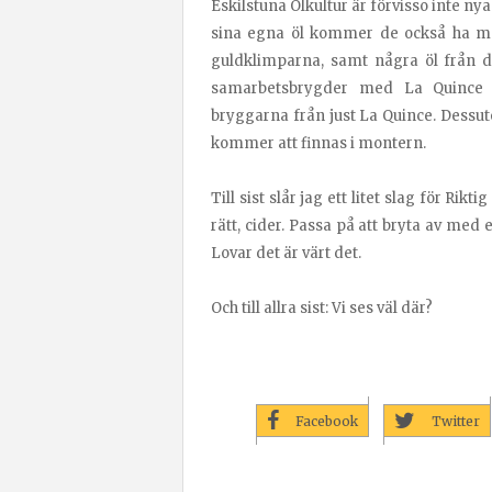
Eskilstuna Ölkultur är förvisso inte n
sina egna öl kommer de också ha med
guldklimparna, samt några öl från d
samarbetsbrygder med La Quince
bryggarna från just La Quince. Dessu
kommer att finnas i montern.
Till sist slår jag ett litet slag för Ri
rätt, cider. Passa på att bryta av med
Lovar det är värt det.
Och till allra sist: Vi ses väl där?
Facebook
Twitter