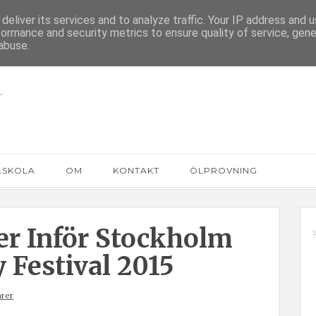
deliver its services and to analyze traffic. Your IP address and 
formance and security metrics to ensure quality of service, gen
abuse.
LSKOLA
OM
KONTAKT
ÖLPROVNING
er Inför Stockholm
 Festival 2015
rer