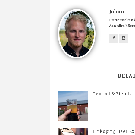
Johan
Portersteken ä
den allra bäst
RELA
Tempel & Fiends
Linköping Beer E