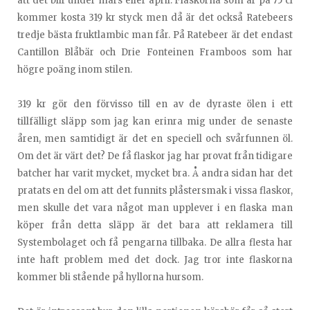
att det blir under mars eller april. Flaskorna som är på 75 cl
kommer kosta 319 kr styck men då är det också Ratebeers
tredje bästa fruktlambic man får. På Ratebeer är det endast
Cantillon Blåbär och Drie Fonteinen Framboos som har
högre poäng inom stilen.
319 kr gör den förvisso till en av de dyraste ölen i ett
tillfälligt släpp som jag kan erinra mig under de senaste
åren, men samtidigt är det en speciell och svårfunnen öl.
Om det är värt det? De få flaskor jag har provat från tidigare
batcher har varit mycket, mycket bra. Å andra sidan har det
pratats en del om att det funnits plåstersmak i vissa flaskor,
men skulle det vara något man upplever i en flaska man
köper från detta släpp är det bara att reklamera till
Systembolaget och få pengarna tillbaka. De allra flesta har
inte haft problem med det dock. Jag tror inte flaskorna
kommer bli stående på hyllorna hursom.