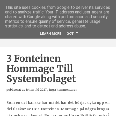
This site uses cookies from Google to deliver its services
and to analyze traffic. Your IP address and user-agent are
shared with Google along with performance and security
metrics to ensure quality of service, generate usage
statistics, and to detect and address abuse.
LEARN MORE
GOT IT
3 Fonteinen
Hommage Till
Systembolaget
publicerat av
Johan
,
kl
22:17
,
Inga kommentarer
Som en del kanske har märkt har det börjat dyka upp en
del flaskor av Drie Fonteinen Hommage på några krogar
här och var i landet. Nu har importören Brill & Co också