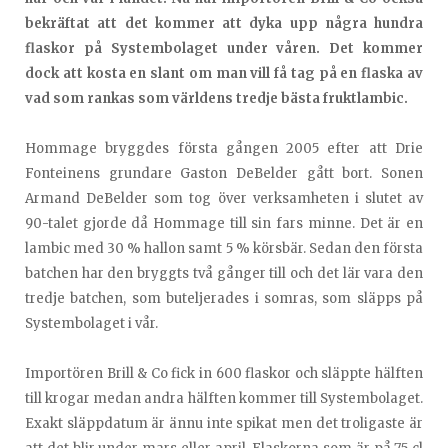
bekräftat att det kommer att dyka upp några hundra
flaskor på Systembolaget under våren. Det kommer
dock att kosta en slant om man vill få tag på en flaska av
vad som rankas som världens tredje bästa fruktlambic.
Hommage bryggdes första gången 2005 efter att Drie
Fonteinens grundare Gaston DeBelder gått bort. Sonen
Armand DeBelder som tog över verksamheten i slutet av
90-talet gjorde då Hommage till sin fars minne. Det är en
lambic med 30 % hallon samt 5 % körsbär. Sedan den första
batchen har den bryggts två gånger till och det lär vara den
tredje batchen, som buteljerades i somras, som släpps på
Systembolaget i vår.
Importören Brill & Co fick in 600 flaskor och släppte hälften
till krogar medan andra hälften kommer till Systembolaget.
Exakt släppdatum är ännu inte spikat men det troligaste är