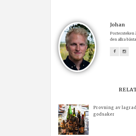
Johan
Portersteken ä
den allra bäst
RELA
Provning av lagra
godsaker