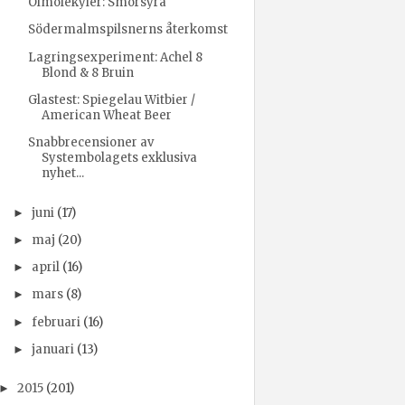
Ölmolekyler: Smörsyra
Södermalmspilsnerns återkomst
Lagringsexperiment: Achel 8
Blond & 8 Bruin
Glastest: Spiegelau Witbier /
American Wheat Beer
Snabbrecensioner av
Systembolagets exklusiva
nyhet...
juni
(17)
►
maj
(20)
►
april
(16)
►
mars
(8)
►
februari
(16)
►
januari
(13)
►
2015
(201)
►