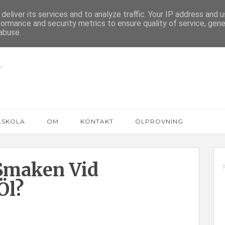
deliver its services and to analyze traffic. Your IP address and 
formance and security metrics to ensure quality of service, gen
abuse.
LSKOLA
OM
KONTAKT
ÖLPROVNING
Smaken Vid
Öl?