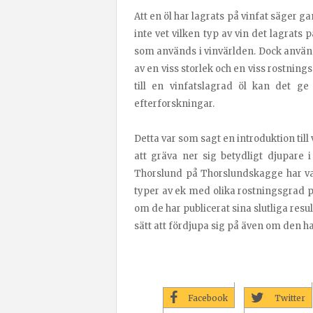
Att en öl har lagrats på vinfat säger g
inte vet vilken typ av vin det lagrats p
som används i vinvärlden. Dock använder 
av en viss storlek och en viss rostning
till en vinfatslagrad öl kan det g
efterforskningar.
Detta var som sagt en introduktion till 
att gräva ner sig betydligt djupare
Thorslund på Thorslundskagge har vari
typer av ek med olika rostningsgrad p
om de har publicerat sina slutliga resu
sätt att fördjupa sig på även om den ha
Facebook
Twitter