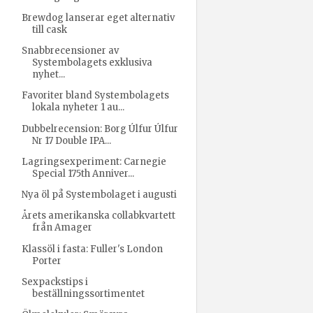
Brewdog lanserar eget alternativ
till cask
Snabbrecensioner av
Systembolagets exklusiva
nyhet...
Favoriter bland Systembolagets
lokala nyheter 1 au...
Dubbelrecension: Borg Úlfur Úlfur
Nr 17 Double IPA...
Lagringsexperiment: Carnegie
Special 175th Anniver...
Nya öl på Systembolaget i augusti
Årets amerikanska collabkvartett
från Amager
Klassöl i fasta: Fuller's London
Porter
Sexpackstips i
beställningssortimentet