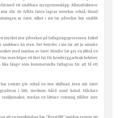
och därmed ett snabbare syregenomsläpp. Klimatfaktorer
atur där de fyllda faten lagras inverkar också, bland
ningen ur fatet, vilket i sin tur påverkar hur snabbt
 en mycket stor påverkan på fatlagringsprocessen. Enkel
 snabbare än ytan. Det betyder i sin tur att ju mindre
ymenhet med insidan av fatet. Mindre fat ger en alltså en
 Om man köper ett litet fat för hembryggarbruk behöver
a lika länge som kommersiella fatlagras för att få ett
har rostats gör också en stor skillnad, även när fatet
 graderas i lätt, medium, hård samt kolad. Hårdare
vaniljsmaker, medan en lättare rostning tillåter mer
tan att en tunnbindare har "återställt" insidan genom att