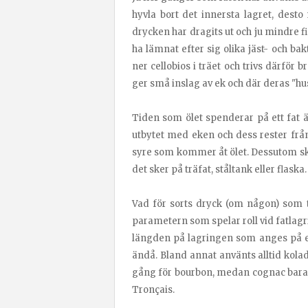
hyvla bort det innersta lagret, de
drycken har dragits ut och ju mindre f
ha lämnat efter sig olika jäst- och b
ner cellobios i träet och trivs därför
ger små inslag av ek och där deras "hu
Tiden som ölet spenderar på ett fat ä
utbytet med eken och dess rester från
syre som kommer åt ölet. Dessutom ska
det sker på träfat, ståltank eller flaska.
Vad för sorts dryck (om någon) som ti
parametern som spelar roll vid fatlagri
längden på lagringen som anges på et
ändå. Bland annat använts alltid kola
gång för bourbon, medan cognac bara l
Tronçais.