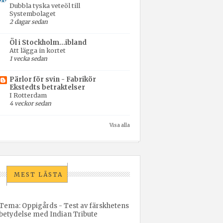
Dubbla tyska veteöl till
Systembolaget
2 dagar sedan
Öl i Stockholm...ibland
Att lägga in kortet
1 vecka sedan
Pärlor för svin - Fabrikör
Ekstedts betraktelser
I Rotterdam
4 veckor sedan
Visa alla
MEST LÄSTA
Tema: Oppigårds - Test av färskhetens
betydelse med Indian Tribute