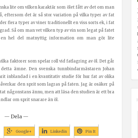
anska lite om vilken karaktär som ölet fått av det om man
å, eftersom det är så stor variation på vilka typer av fat
flera typer av viner traditionellt en viss sorts ek, i fat
sgrad. Så om man vet vilken typ av vin som legat på fatet
e en hel del matnyttig information om man gör lite
vilka faktorer som spelar roll vid fatlagring av öl. Det går
 i detta ämne. Den svenska tunnbindarmästaren Johan
t inblandad i en kvantitativ studie för hur fat av olika
åverkar den sprit som lagras på faten. Jag är osäker på
ltat någonstans ännu, men att läsa den studien är ett bra
ndlar om sprit snarare än öl.
— Dela —
Google+
Linkedin
Pin It