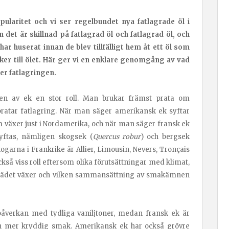
opularitet och vi ser regelbundet nya fatlagrade öl i
et är skillnad på fatlagrad öl och fatlagrad öl, och
har huserat innan de blev tillfälligt hem åt ett öl som
nker till ölet. Här ger vi en enklare genomgång av vad
er fatlagringen.
pen av ek en stor roll. Man brukar främst prata om
atar fatlagring. När man säger amerikansk ek syftar
m växer just i Nordamerika, och när man säger fransk ek
yftas, nämligen skogsek (
Quercus robur
) och bergsek
ogarna i Frankrike är Allier, Limousin, Nevers, Tronçais
ckså viss roll eftersom olika förutsättningar med klimat,
trädet växer och vilken sammansättning av smakämnen
åverkan med tydliga vaniljtoner, medan fransk ek är
n mer kryddig smak. Amerikansk ek har också grövre