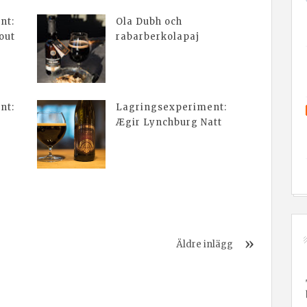
nt:
Ola Dubh och
out
rabarberkolapaj
nt:
Lagringsexperiment:
Ægir Lynchburg Natt
Äldre inlägg