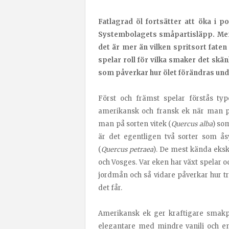
Fatlagrad öl fortsätter att öka i p
Systembolagets småpartisläpp. Men d
det är mer än vilken spritsort faten 
spelar roll för vilka smaker det skä
som påverkar hur ölet förändras und
Först och främst spelar förstås ty
amerikansk och fransk ek när man pr
man på sorten vitek (
Quercus alba
) so
är det egentligen två sorter som ås
(
Quercus petraea
). De mest kända eksk
och Vosges. Var eken har växt spelar o
jordmån och så vidare påverkar hur 
det får.
Amerikansk ek ger kraftigare smakp
elegantare med mindre vanilj och e