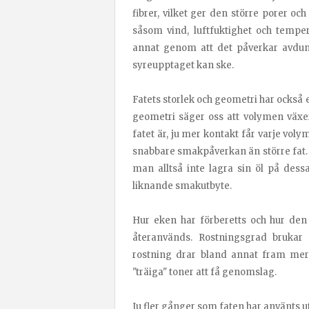
fibrer, vilket ger den större porer 
såsom vind, luftfuktighet och temper
annat genom att det påverkar avdunst
syreupptaget kan ske.
Fatets storlek och geometri har också
geometri säger oss att volymen växer
fatet är, ju mer kontakt får varje vol
snabbare smakpåverkan än större fat.
man alltså inte lagra sin öl på dess
liknande smakutbyte.
Hur eken har förberetts och hur den 
återanvänds. Rostningsgrad brukar
rostning drar bland annat fram mer 
"träiga" toner att få genomslag.
Ju fler gånger som faten har använts u