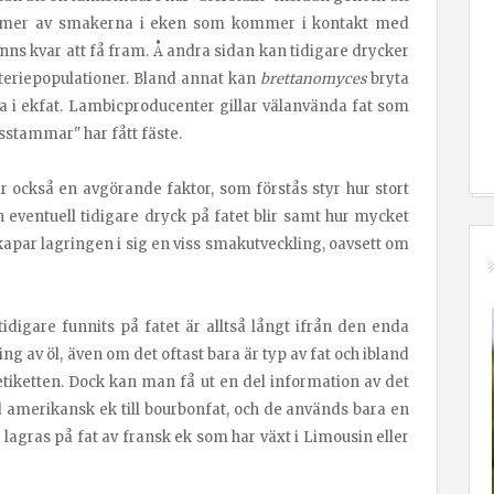
sto mer av smakerna i eken som kommer i kontakt med
inns kvar att få fram. Å andra sidan kan tidigare drycker
akteriepopulationer. Bland annat kan
brettanomyces
bryta
 bra i ekfat. Lambicproducenter gillar välanvända fat som
sstammar" har fått fäste.
r också en avgörande faktor, som förstås styr hur stort
 eventuell tidigare dryck på fatet blir samt hur mycket
par lagringen i sig en viss smakutveckling, oavsett om
digare funnits på fatet är alltså långt ifrån den enda
ng av öl, även om det oftast bara är typ av fat och ibland
iketten. Dock kan man få ut en del information av det
d amerikansk ek till bourbonfat, och de används bara en
agras på fat av fransk ek som har växt i Limousin eller