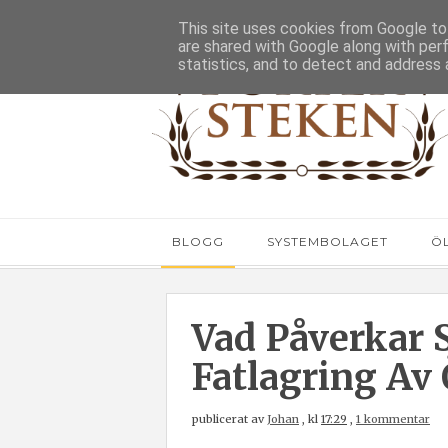
This site uses cookies from Google to 
are shared with Google along with per
statistics, and to detect and address 
BLOGG
SYSTEMBOLAGET
Ö
Vad Påverkar 
Fatlagring Av 
publicerat av
Johan
,
kl
17:29
,
1 kommentar