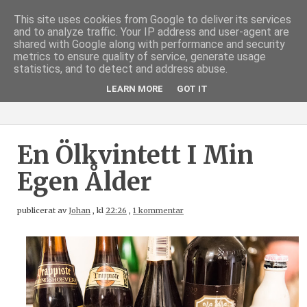
This site uses cookies from Google to deliver its services
and to analyze traffic. Your IP address and user-agent are
shared with Google along with performance and security
metrics to ensure quality of service, generate usage
statistics, and to detect and address abuse.
LEARN MORE
GOT IT
En Ölkvintett I Min
Egen Ålder
publicerat av
Johan
,
kl
22:26
,
1 kommentar