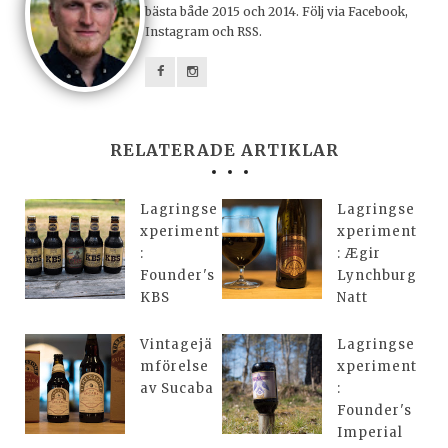
bästa både 2015 och 2014. Följ via Facebook,
Instagram och RSS.
RELATERADE ARTIKLAR
Lagringse
Lagringse
xperiment
xperiment
:
: Ægir
Founder's
Lynchburg
KBS
Natt
Vintagejä
Lagringse
mförelse
xperiment
av Sucaba
:
Founder's
Imperial