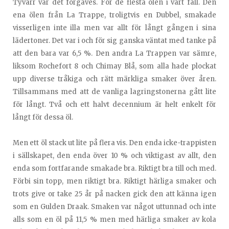
Tyvärr var det förgäves. För de flesta ölen i vart fall. Den
ena ölen från La Trappe, troligtvis en Dubbel, smakade
visserligen inte illa men var allt för långt gången i sina
lädertoner. Det var i och för sig ganska väntat med tanke på
att den bara var 6,5 %. Den andra La Trappen var sämre,
liksom Rochefort 8 och Chimay Blå, som alla hade plockat
upp diverse tråkiga och rätt märkliga smaker över åren.
Tillsammans med att de vanliga lagringstonerna gått lite
för långt. Två och ett halvt decennium är helt enkelt för
långt för dessa öl.
Men ett öl stack ut lite på flera vis. Den enda icke-trappisten
i sällskapet, den enda över 10 % och viktigast av allt, den
enda som fortfarande smakade bra. Riktigt bra till och med.
Förbi sin topp, men riktigt bra. Riktigt härliga smaker och
trots give or take 25 år på nacken gick den att känna igen
som en Gulden Draak. Smaken var något uttunnad och inte
alls som en öl på 11,5 % men med härliga smaker av kola