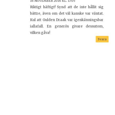
16 NOVEMBER 2016 KL. 17:05
Riktigt häftigt! Synd att de inte hållit sig
bättre, även om det väl kanske var väntat.
Kul att Gulden Draak var igenkänningsbar
iallafall. En generös givare dessutom,
vilken gåva!
Svara