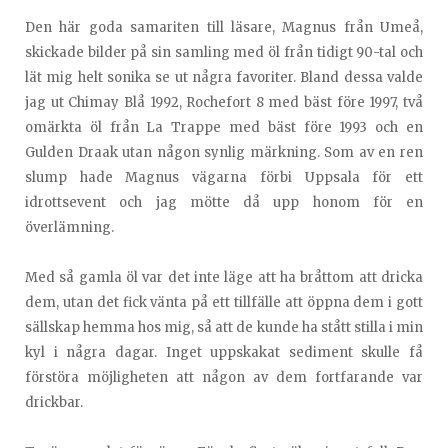
Den här goda samariten till läsare, Magnus från Umeå,
skickade bilder på sin samling med öl från tidigt 90-tal och
lät mig helt sonika se ut några favoriter. Bland dessa valde
jag ut Chimay Blå 1992, Rochefort 8 med bäst före 1997, två
omärkta öl från La Trappe med bäst före 1993 och en
Gulden Draak utan någon synlig märkning. Som av en ren
slump hade Magnus vägarna förbi Uppsala för ett
idrottsevent och jag mötte då upp honom för en
överlämning.
Med så gamla öl var det inte läge att ha bråttom att dricka
dem, utan det fick vänta på ett tillfälle att öppna dem i gott
sällskap hemma hos mig, så att de kunde ha stått stilla i min
kyl i några dagar. Inget uppskakat sediment skulle få
förstöra möjligheten att någon av dem fortfarande var
drickbar.