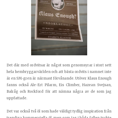
Det där med ordvitsar är något som genomsyrar i stort sett
hela hembryggarvärlden och att bästa ordvits i namnet inte
är en SM-gren är närmast förvånande. Utöver Klaus Enough
fanns också Ale-Ert Pilarm, Eis Climber, Hazean Svejsan,
Balråg och Rockford för att nämna några av de som jag
uppfattade.
Det var också två öl som hade väldigt tydlig inspiration från
trendiga kommersiella öl, men som jag i båda fallen tyckte