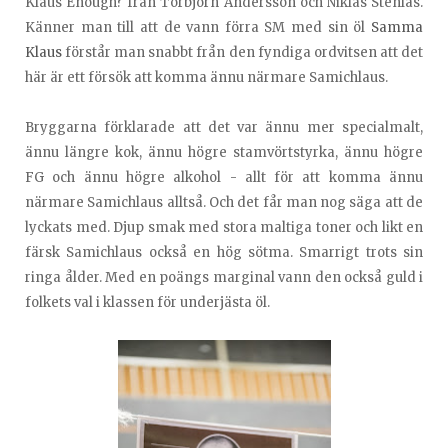
Klaus Enough? från Torbjörn Andersson och Niklas Stenlås.
Känner man till att de vann förra SM med sin öl
Samma
Klaus
förstår man snabbt från den fyndiga ordvitsen att det
här är ett försök att komma ännu närmare Samichlaus.
Bryggarna förklarade att det var ännu mer specialmalt,
ännu längre kok, ännu högre stamvörtstyrka, ännu högre
FG och ännu högre alkohol - allt för att komma ännu
närmare Samichlaus alltså. Och det får man nog säga att de
lyckats med. Djup smak med stora maltiga toner och likt en
färsk Samichlaus också en hög sötma. Smarrigt trots sin
ringa ålder. Med en poängs marginal vann den också guld i
folkets val i klassen för underjästa öl.