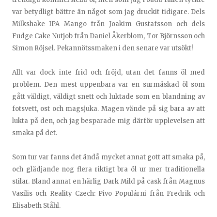
var betydligt bättre än något som jag druckit tidigare. Dels
Milkshake IPA Mango från Joakim Gustafsson och dels
Fudge Cake Nutjob från Daniel Åkerblom, Tor Björnsson och
Simon Röjsel. Pekannötssmaken i den senare var utsökt!
Allt var dock inte frid och fröjd, utan det fanns öl med
problem. Den mest uppenbara var en surmäskad öl som
gått väldigt, väldigt snett och luktade som en blandning av
fotsvett, ost och magsjuka. Magen vände på sig bara av att
lukta på den, och jag besparade mig därför upplevelsen att
smaka på det.
Som tur var fanns det ändå mycket annat gott att smaka på,
och glädjande nog flera riktigt bra öl ur mer traditionella
stilar. Bland annat en härlig Dark Mild på cask från Magnus
Vasilis och Reality Czech: Pivo Populárni från Fredrik och
Elisabeth Ståhl.