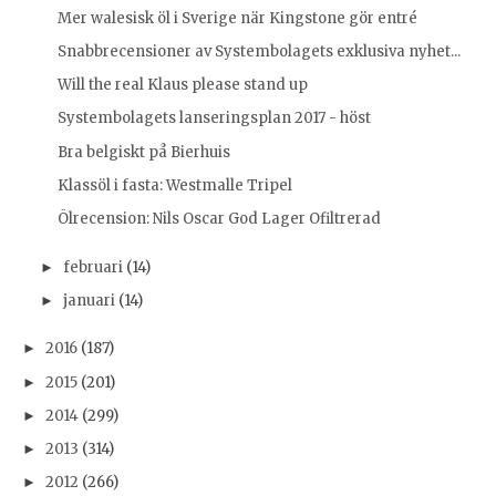
Mer walesisk öl i Sverige när Kingstone gör entré
Snabbrecensioner av Systembolagets exklusiva nyhet...
Will the real Klaus please stand up
Systembolagets lanseringsplan 2017 - höst
Bra belgiskt på Bierhuis
Klassöl i fasta: Westmalle Tripel
Ölrecension: Nils Oscar God Lager Ofiltrerad
februari
(14)
►
januari
(14)
►
2016
(187)
►
2015
(201)
►
2014
(299)
►
2013
(314)
►
2012
(266)
►