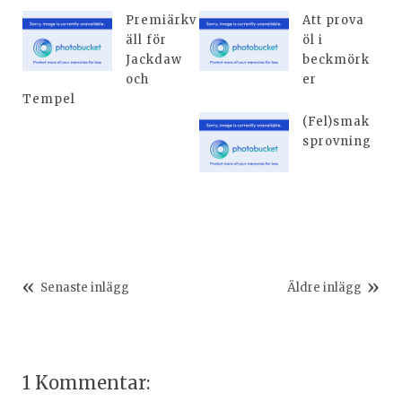
Premiärkv
Att prova
äll för
öl i
Jackdaw
beckmörk
och
er
Tempel
(Fel)smak
sprovning
Senaste inlägg
Äldre inlägg
1 Kommentar: