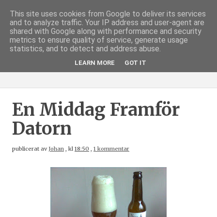
This site uses cookies from Google to deliver its services
and to analyze traffic. Your IP address and user-agent are
shared with Google along with performance and security
metrics to ensure quality of service, generate usage
statistics, and to detect and address abuse.
LEARN MORE
GOT IT
En Middag Framför
Datorn
publicerat av
Johan
,
kl
18:50
,
1 kommentar