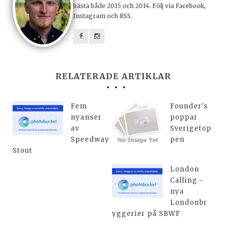
bästa både 2015 och 2014. Följ via Facebook,
Instagram och RSS.
RELATERADE ARTIKLAR
Fem
Founder's
nyanser
poppar
av
Sverigetop
Speedway
pen
Stout
London
Calling -
nya
Londonbr
yggerier på SBWF