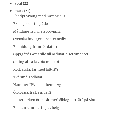
april
(22)
►
mars
(22)
▼
Blindprovning med Gambrinus
Ekologisk öl till påsk?
Måndagens nyhetsprovning
Svenska bryggeriers internetliv
En middag framför datorn
Oppigårds Amarillo till ordinarie sortimentet!
Spring ale a la 2010 mot 2011
Köttfärsbiffar med lätt-IPA
Två små godbitar
Hammer IPA - mer hembrygd
Ölbloggarträffen, del 2
Portersteken firar 1 år med ölbloggarträff på Slot...
En liten summering av helgen