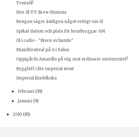
Tentaöl!
Mer öl-TV: Brew Minions
Bengan säger äntligen något vettigt om öl
Spikat datum och plats för hembryggar-SM
Öl i radio - "Riven av humle"
Miniölfestival på G i Falun
Oppigårds Amarillo på väg mot ordinarie sortimentet?
Ryggbiff i lite imperial stout
Imperial kladdkaka
februari
(19)
►
januari
(9)
►
2010
(85)
►