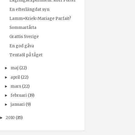
Lagringsexperiment: Koff Porter
En efterlängdat syn
Lamm+Kriek=Mariage Parfait?
Sommartårta
Grattis Sverige
En god gåva
Tentaöl på tåget
maj
(22)
►
april
(22)
►
mars
(22)
►
februari
(19)
►
januari
(9)
►
2010
(85)
►