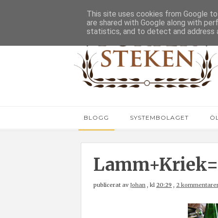
This site uses cookies from Google to 
are shared with Google along with per
statistics, and to detect and address 
BLOGG
SYSTEMBOLAGET
Ö
Lamm+Kriek=M
publicerat av
Johan
,
kl
20:29
,
2 kommentare