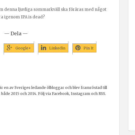
om denna ljuvliga sommarkväll ska föräras med något
öra igenom IPA is dead?
— Dela —
Google+
Linkedin
Pin It
r en av Sveriges ledande ölbloggar och blev framröstad till
a både 2015 och 2014. Följ via Facebook, Instagram och RSS.