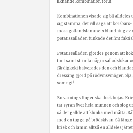
liknande kombination förut.
Kombinationen visade sig bli alldeles 
sig stämma, det vill säga att körsbär
möra gotlandslammets blandning av mju
potatissalladen funkade det fint faktis
Potatissalladen gjordes genom att koka
tunt samt strimla några salladslökar oc
färdigkokt halverades den och bland
dressing gjord på rödvinsvinäger, olja,
somrigt!
En varnings finger ska dock höjas. Kriek
tar syran över hela munnen och slog u
så det gällde att klunka med måtta. Rå
med en tugga på brödskivan. Så länge ma
kriek och lamm alltså en alldeles jätte