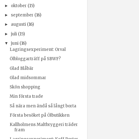
oktober
(15)
►
september
(16)
►
augusti
(16)
►
juli
(15)
►
juni
(16)
▼
Lagringsexperiment: Orval
Ölbloggarträff på SBWF?
Glad Blåbär
Glad midsommar
Skön shopping
Min första trade
Så nära men ändå så långt borta
Första besöket på Ölbutikken
Kallholmens Maltbryggeri träder
fram