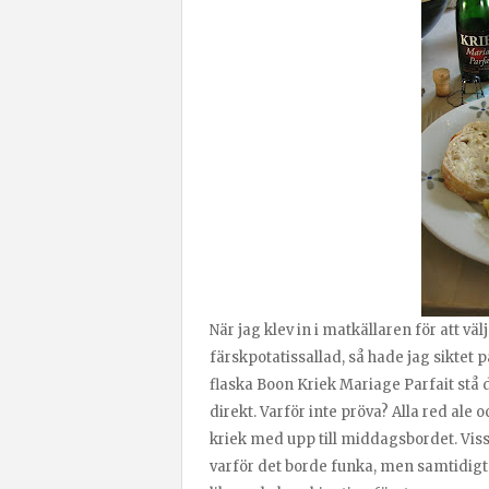
När jag klev in i matkällaren för att vä
färskpotatissallad, så hade jag siktet 
flaska Boon Kriek Mariage Parfait stå 
direkt. Varför inte pröva? Alla red ale o
kriek med upp till middagsbordet. Vis
varför det borde funka, men samtidigt 