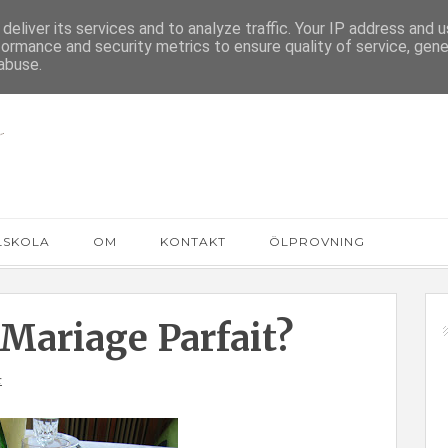
deliver its services and to analyze traffic. Your IP address and 
formance and security metrics to ensure quality of service, gen
abuse.
LSKOLA
OM
KONTAKT
ÖLPROVNING
ariage Parfait?
r