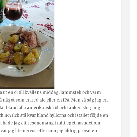
lja ut en öl till kvällens middag, lammstek och varm
på något som en red ale eller en IPA. Men så såg jag en
där bland alla
amerikanska öl
och tanken slog mig
ch IPA fick stå kvar bland hyllorna och istället följde en
st hade jag ett resonemang i mitt eget huvudet om
var jag lite nervös eftersom jag aldrig prövat en