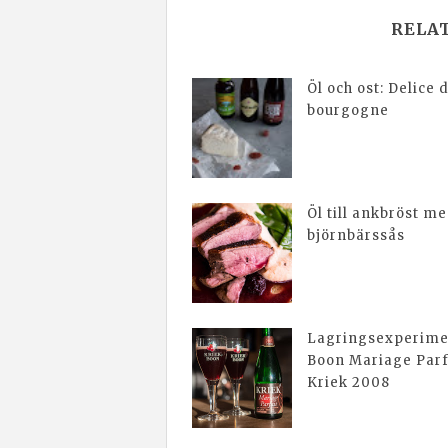
RELA
Öl och ost: Delice 
bourgogne
Öl till ankbröst m
björnbärssås
Lagringsexperime
Boon Mariage Parf
Kriek 2008