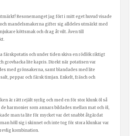
utmärkt! Resonemanget jag fört i mitt eget huvud visade
s- och mandelsmakerna gifter sig alldeles utmärkt med
kare köttsmak och drag åt vilt. Även till
kt.
 färskpotatis och under tiden skiva en rödlök riktigt
h grovhacka lite kapris. Direkt när potatisen var
ades med grönsakerna, samt blandades med lite
 salt, peppar och färsk timjan. Enkelt, fräsch och
en är rätt rejält syrlig och med en för stor klunk öl så
t de harmonier som annars bildades mellan mat och öl,
kade man ta lite för mycket var det snabbt åtgärdat
n höll sig i skinnet och inte tog för stora klunkar var
trevlig kombination.