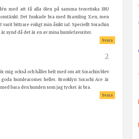
dén med att få alla ölen på samma teoretiska IBU
enomtänkt. Det funkade bra med Bramling X:en, men
varit bittrare enligt min åsikt iaf. Speciellt Sorachin
et är synd då det är en av mina humlefavoriter.
Svara
för mig också och håller helt med om att Sorachin blev
ilt goda humlearomer heller. Brooklyn Sorachi Ace är
 med bara den humlen som jag tycker är bra.
Svara