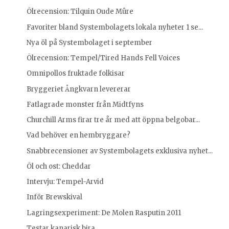
Ölrecension: Tilquin Oude Mûre
Favoriter bland Systembolagets lokala nyheter 1 se...
Nya öl på Systembolaget i september
Ölrecension: Tempel/Tired Hands Fell Voices
Omnipollos fruktade folkisar
Bryggeriet Ångkvarn levererar
Fatlagrade monster från Midtfyns
Churchill Arms firar tre år med att öppna belgobar...
Vad behöver en hembryggare?
Snabbrecensioner av Systembolagets exklusiva nyhet...
Öl och ost: Cheddar
Intervju: Tempel-Arvid
Inför Brewskival
Lagringsexperiment: De Molen Rasputin 2011
Testar kanarisk bira