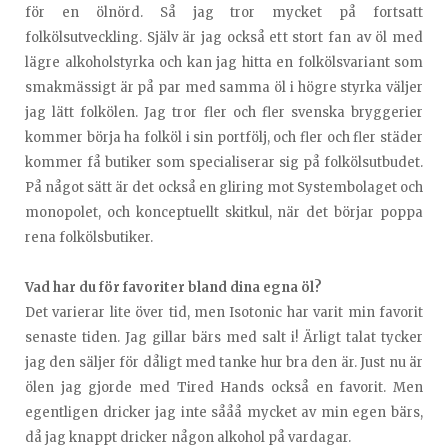
för en ölnörd. Så jag tror mycket på fortsatt
folkölsutveckling. Själv är jag också ett stort fan av öl med
lägre alkoholstyrka och kan jag hitta en folkölsvariant som
smakmässigt är på par med samma öl i högre styrka väljer
jag lätt folkölen. Jag tror fler och fler svenska bryggerier
kommer börja ha folköl i sin portfölj, och fler och fler städer
kommer få butiker som specialiserar sig på folkölsutbudet.
På något sätt är det också en gliring mot Systembolaget och
monopolet, och konceptuellt skitkul, när det börjar poppa
rena folkölsbutiker.
Vad har du för favoriter bland dina egna öl?
Det varierar lite över tid, men Isotonic har varit min favorit
senaste tiden. Jag gillar bärs med salt i! Ärligt talat tycker
jag den säljer för dåligt med tanke hur bra den är. Just nu är
ölen jag gjorde med Tired Hands också en favorit. Men
egentligen dricker jag inte sååå mycket av min egen bärs,
då jag knappt dricker någon alkohol på vardagar.