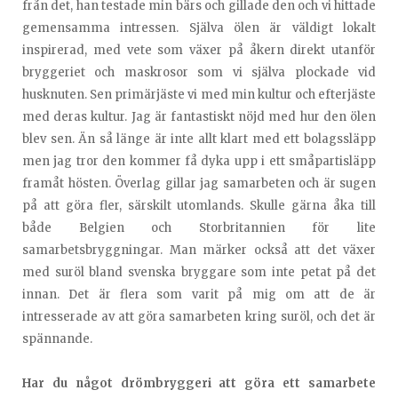
från det, han testade min bärs och gillade den och vi hittade
gemensamma intressen. Själva ölen är väldigt lokalt
inspirerad, med vete som växer på åkern direkt utanför
bryggeriet och maskrosor som vi själva plockade vid
husknuten. Sen primärjäste vi med min kultur och efterjäste
med deras kultur. Jag är fantastiskt nöjd med hur den ölen
blev sen. Än så länge är inte allt klart med ett bolagssläpp
men jag tror den kommer få dyka upp i ett småpartisläpp
framåt hösten. Överlag gillar jag samarbeten och är sugen
på att göra fler, särskilt utomlands. Skulle gärna åka till
både Belgien och Storbritannien för lite
samarbetsbryggningar. Man märker också att det växer
med suröl bland svenska bryggare som inte petat på det
innan. Det är flera som varit på mig om att de är
intresserade av att göra samarbeten kring suröl, och det är
spännande.
Har du något drömbryggeri att göra ett samarbete