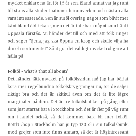
mycket enklare nu än för 1,5 år sen. Bland annat var jag runt
till stans alla studentnationer häromveckan och nästan alla
vara intresserade. Sen är suröl överlag något som blivit mer
känt bland öldrickare, men det är inte bara något som hänt i
Uppsala förstås. Nu händer det till och med att folk ringer
och säger "tjena, jag ska öppna en krog och skulle vilja ha
din öl i sortimentet". Sånt gör det väldigt mycket roligare att
hålla på!
Folköl - what's that all about?
Det händer jättemycket på folkölssidan nu! Jag har börjat
köra mer regelbundna folkölsbryggningar nu, för de säljer
riktigt bra och det är skitkul även om det är lite lägre
marginaler på dem. Det är tre folkölsbutiker på gång eller
som just startat bara i Stockholm och det är fler på väg runt
om i landet också, så det kommer bara bli mer folköl.
Bottl3.5hop i Stockholm har ju typ 120 öl i sin folkölsbutik,
med grejer som inte finns annars, så det är högintressant