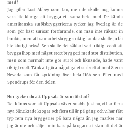
med?
Jag gillar Lost Abbey som fan, men de skulle nog kunna
vara lite kluriga att brygga ett samarbete med. De kända
amerikanska surölsbryggerierna tycker jag överlag är de
som gör bäst surisar fortfarande, om man inte räknar in
lambic, men att samarbetsbrygga riktig lambic skulle ju bli
lite klurigt också. Sen skulle det såklart varit riktigt coolt att
brygga ihop med något stort bryggeri med stor distribution,
men som normalt inte gör suröl och liknande, hade varit
riktigt coolt. Tänk att göra något galet surbrettat med Sierra
Nevada som får spridning över hela USA sen. Eller med
Spendrups för den delen.
Hur tycker du att Uppsala är som ölstad?
Det känns som att Uppsala växer snabbt just nu, vi har flera
nya ölinriktade krogar och flera till är på gång och vi har fått
typ fem nya bryggerier på bara några år. Jag märker när
jag är ute och säljer min bärs på krogarna i stan att det är