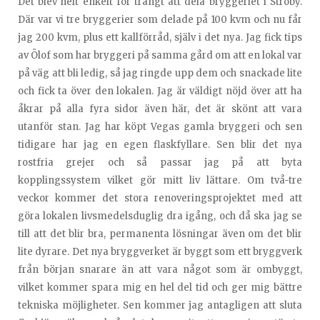
Det blev helt enkelt för trångt att dela bryggeriet i Ströby.
Där var vi tre bryggerier som delade på 100 kvm och nu får
jag 200 kvm, plus ett kallförråd, själv i det nya. Jag fick tips
av Ölof som har bryggeri på samma gård om att en lokal var
på väg att bli ledig, så jag ringde upp dem och snackade lite
och fick ta över den lokalen. Jag är väldigt nöjd över att ha
åkrar på alla fyra sidor även här, det är skönt att vara
utanför stan. Jag har köpt Vegas gamla bryggeri och sen
tidigare har jag en egen flaskfyllare. Sen blir det nya
rostfria grejer och så passar jag på att byta
kopplingssystem vilket gör mitt liv lättare. Om två-tre
veckor kommer det stora renoveringsprojektet med att
göra lokalen livsmedelsduglig dra igång, och då ska jag se
till att det blir bra, permanenta lösningar även om det blir
lite dyrare. Det nya bryggverket är byggt som ett bryggverk
från början snarare än att vara något som är ombyggt,
vilket kommer spara mig en hel del tid och ger mig bättre
tekniska möjligheter. Sen kommer jag antagligen att sluta