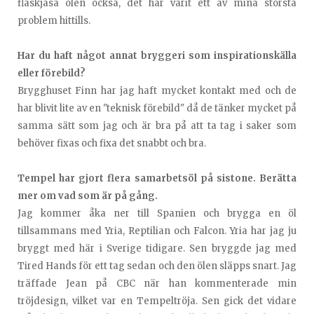
flaskjäsa ölen också, det har varit ett av mina största
problem hittills.
Har du haft något annat bryggeri som inspirationskälla
eller förebild?
Brygghuset Finn har jag haft mycket kontakt med och de
har blivit lite av en "teknisk förebild" då de tänker mycket på
samma sätt som jag och är bra på att ta tag i saker som
behöver fixas och fixa det snabbt och bra.
Tempel har gjort flera samarbetsöl på sistone. Berätta
mer om vad som är på gång.
Jag kommer åka ner till Spanien och brygga en öl
tillsammans med Yria, Reptilian och Falcon. Yria har jag ju
bryggt med här i Sverige tidigare. Sen bryggde jag med
Tired Hands för ett tag sedan och den ölen släpps snart. Jag
träffade Jean på CBC när han kommenterade min
tröjdesign, vilket var en Tempeltröja. Sen gick det vidare