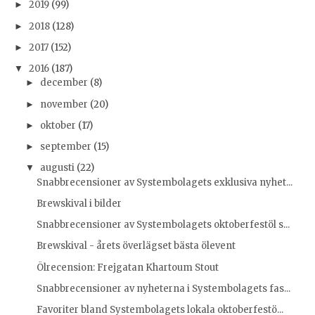
2019
(99)
►
2018
(128)
►
2017
(152)
►
2016
(187)
▼
december
(8)
►
november
(20)
►
oktober
(17)
►
september
(15)
►
augusti
(22)
▼
Snabbrecensioner av Systembolagets exklusiva nyhet...
Brewskival i bilder
Snabbrecensioner av Systembolagets oktoberfestöl s...
Brewskival - årets överlägset bästa ölevent
Ölrecension: Frejgatan Khartoum Stout
Snabbrecensioner av nyheterna i Systembolagets fas...
Favoriter bland Systembolagets lokala oktoberfestö...