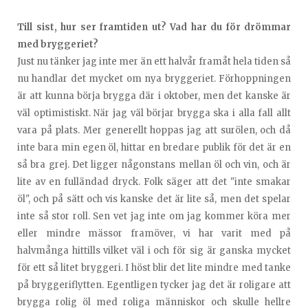
Till sist, hur ser framtiden ut? Vad har du för drömmar
med bryggeriet?
Just nu tänker jag inte mer än ett halvår framåt hela tiden så
nu handlar det mycket om nya bryggeriet. Förhoppningen
är att kunna börja brygga där i oktober, men det kanske är
väl optimistiskt. När jag väl börjar brygga ska i alla fall allt
vara på plats. Mer generellt hoppas jag att surölen, och då
inte bara min egen öl, hittar en bredare publik för det är en
så bra grej. Det ligger någonstans mellan öl och vin, och är
lite av en fulländad dryck. Folk säger att det "inte smakar
öl", och på sätt och vis kanske det är lite så, men det spelar
inte så stor roll. Sen vet jag inte om jag kommer köra mer
eller mindre mässor framöver, vi har varit med på
halvmånga hittills vilket väl i och för sig är ganska mycket
för ett så litet bryggeri. I höst blir det lite mindre med tanke
på bryggeriflytten. Egentligen tycker jag det är roligare att
brygga rolig öl med roliga människor och skulle hellre