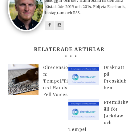
ölbloggar och blev framröstad till den allra
bästa både 2015 och 2014. Följ via Facebook,
Instagram och RSS.
RELATERADE ARTIKLAR
Ölrecensio
Draknatt
n:
på
Tempel/Ti
Pressklub
red Hands
ben
Fell Voices
Premiärkv
äll för
Jackdaw
och
Tempel