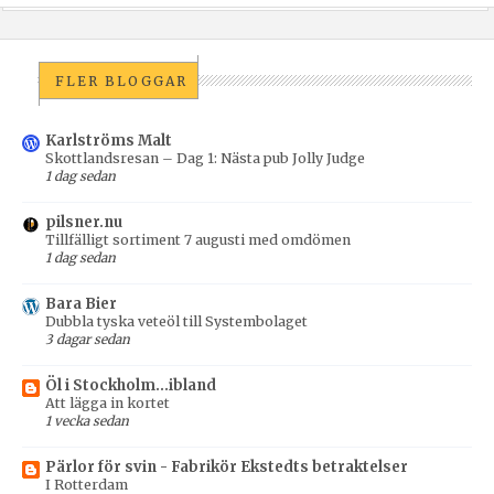
FLER BLOGGAR
Karlströms Malt
Skottlandsresan – Dag 1: Nästa pub Jolly Judge
1 dag sedan
pilsner.nu
Tillfälligt sortiment 7 augusti med omdömen
1 dag sedan
Bara Bier
Dubbla tyska veteöl till Systembolaget
3 dagar sedan
Öl i Stockholm...ibland
Att lägga in kortet
1 vecka sedan
Pärlor för svin - Fabrikör Ekstedts betraktelser
I Rotterdam