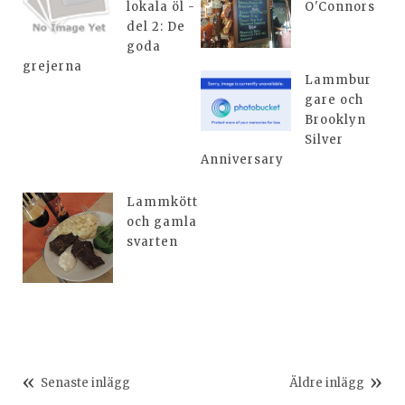
lokala öl -
O'Connors
del 2: De
goda
grejerna
Lammbur
gare och
Brooklyn
Silver
Anniversary
Lammkött
och gamla
svarten
Senaste inlägg
Äldre inlägg