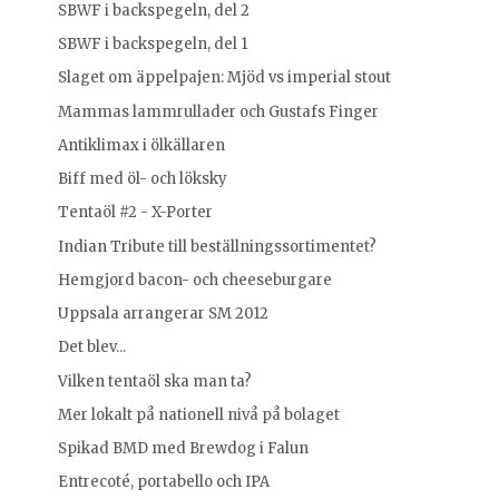
SBWF i backspegeln, del 2
SBWF i backspegeln, del 1
Slaget om äppelpajen: Mjöd vs imperial stout
Mammas lammrullader och Gustafs Finger
Antiklimax i ölkällaren
Biff med öl- och löksky
Tentaöl #2 - X-Porter
Indian Tribute till beställningssortimentet?
Hemgjord bacon- och cheeseburgare
Uppsala arrangerar SM 2012
Det blev...
Vilken tentaöl ska man ta?
Mer lokalt på nationell nivå på bolaget
Spikad BMD med Brewdog i Falun
Entrecoté, portabello och IPA