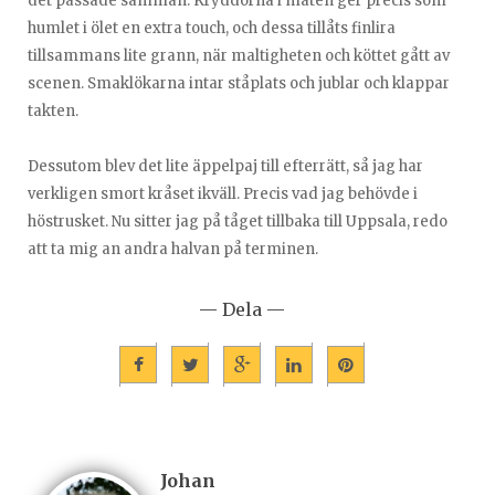
det passade samman. Kryddorna i maten ger precis som
humlet i ölet en extra touch, och dessa tillåts finlira
tillsammans lite grann, när maltigheten och köttet gått av
scenen. Smaklökarna intar ståplats och jublar och klappar
takten.
Dessutom blev det lite äppelpaj till efterrätt, så jag har
verkligen smort kråset ikväll. Precis vad jag behövde i
höstrusket. Nu sitter jag på tåget tillbaka till Uppsala, redo
att ta mig an andra halvan på terminen.
— Dela —
Johan