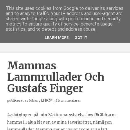
This site uses cookies from Google to deliver its services
and to analyze traffic. Your IP address and user-agent are
shared with Google along with performance and security
metrics to ensure quality of service, generate usage
statistics, and to detect and address abuse.
LEARN MORE
GOT IT
Mammas
Lammrullader Och
Gustafs Finger
publicerat av
Johan
,
kl
19:54
,
2 kommentarer
Avslutningen på min 24-timmarsvistelse hos föräldrarna
hemma i Falun blev en av mina favoriträtter, nämligen
lammrullader. Mamma gör en variant som är än lätt