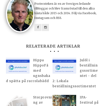
Portersteken är en av Sveriges ledande
ölbloggar och blev framröstad till den allra
bästa både 2015 och 2014. Följ via Facebook,
Instagram och RSS.
RELATERADE ARTIKLAR
Hippa
Julöl i
HippoFä
beställnin
med
gssortime
ugnsbaka
ntet - del
d spätta på ruccolabädd
2: Lokala
beställningssortimentet
Storprovni
IPA-
ng av
festival på