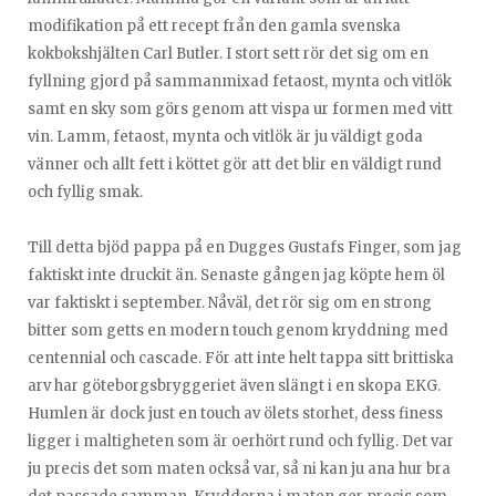
modifikation på ett recept från den gamla svenska
kokbokshjälten Carl Butler. I stort sett rör det sig om en
fyllning gjord på sammanmixad fetaost, mynta och vitlök
samt en sky som görs genom att vispa ur formen med vitt
vin. Lamm, fetaost, mynta och vitlök är ju väldigt goda
vänner och allt fett i köttet gör att det blir en väldigt rund
och fyllig smak.
Till detta bjöd pappa på en Dugges Gustafs Finger, som jag
faktiskt inte druckit än. Senaste gången jag köpte hem öl
var faktiskt i september. Nåväl, det rör sig om en strong
bitter som getts en modern touch genom kryddning med
centennial och cascade. För att inte helt tappa sitt brittiska
arv har göteborgsbryggeriet även slängt i en skopa EKG.
Humlen är dock just en touch av ölets storhet, dess finess
ligger i maltigheten som är oerhört rund och fyllig. Det var
ju precis det som maten också var, så ni kan ju ana hur bra