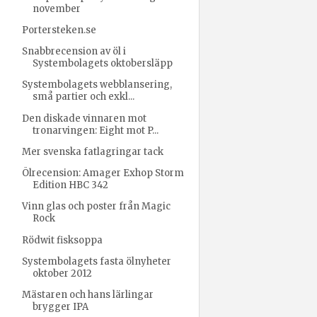
november
Portersteken.se
Snabbrecension av öl i
Systembolagets oktobersläpp
Systembolagets webblansering,
små partier och exkl...
Den diskade vinnaren mot
tronarvingen: Eight mot P...
Mer svenska fatlagringar tack
Ölrecension: Amager Exhop Storm
Edition HBC 342
Vinn glas och poster från Magic
Rock
Rödwit fisksoppa
Systembolagets fasta ölnyheter
oktober 2012
Mästaren och hans lärlingar
brygger IPA