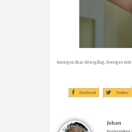
Imorgon drar den igång, Sveriges största
Facebook
Twitter
Johan
Portersteken ä