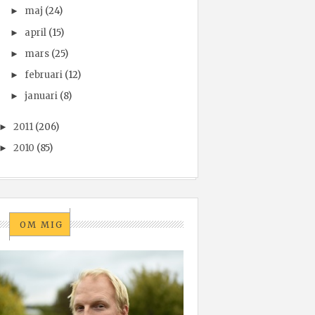
maj
(24)
►
april
(15)
►
mars
(25)
►
februari
(12)
►
januari
(8)
►
2011
(206)
►
2010
(85)
►
OM MIG