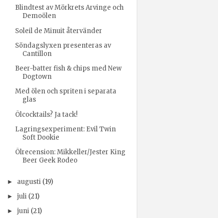
Blindtest av Mörkrets Arvinge och
Demoölen
Soleil de Minuit återvänder
Söndagslyxen presenteras av
Cantillon
Beer-batter fish & chips med New
Dogtown
Med ölen och spriten i separata
glas
Ölcocktails? Ja tack!
Lagringsexperiment: Evil Twin
Soft Dookie
Ölrecension: Mikkeller/Jester King
Beer Geek Rodeo
augusti
(19)
►
juli
(21)
►
juni
(21)
►