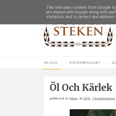
This site uses cookies from Google to 
are shared with Google along with per
statistics, and to detect and address 
BLOGG
SYSTEMBOLAGET
Ö
Öl Och Kärlek
publicerat av
Johan
,
kl
23:53
,
2 kommentarer