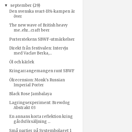
september
(29)
▼
Den svenska svart-IPA-kampen är
över
The new wave of British heavy
me..ehr...craft beer
Porterstekens SBWF-utmärkelser
Direkt från festivalen: Intervju
med Vaclav Berka,...
Öl och kärlek
Kringarrangemangen runt SBWF
Ölrecension: Monk's Russian
Imperial Porter
Black Rose Jambalaya
Lagringsexperiment: Brewdog
Abstrakt 03
En annans korta reflektion kring
gårdsförsäljning ...
Små partier på Systembolaget 1