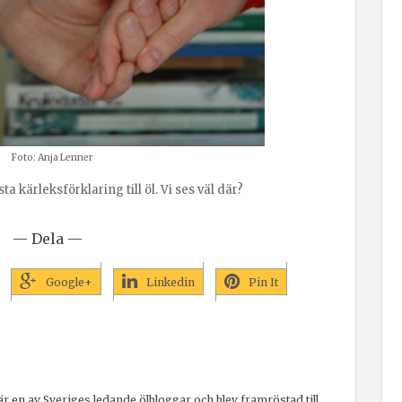
Foto: Anja Lenner
 kärleksförklaring till öl. Vi ses väl där?
— Dela —
Google+
Linkedin
Pin It
r en av Sveriges ledande ölbloggar och blev framröstad till