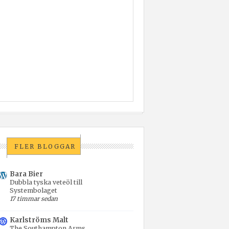
FLER BLOGGAR
Bara Bier
Dubbla tyska veteöl till
Systembolaget
17 timmar sedan
Karlströms Malt
The Southampton Arms