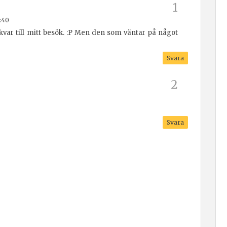
:40
kvar till mitt besök. :P Men den som väntar på något
Svara
Svara