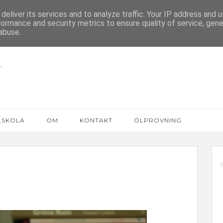
deliver its services and to analyze traffic. Your IP address and 
formance and security metrics to ensure quality of service, gen
abuse.
LSKOLA
OM
KONTAKT
ÖLPROVNING