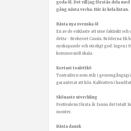
goda öl. Det vill jag förstås dela me
gång nästa vecka. Här är hela listan.
Bästa nya svenska öl
En av de enklaste att utse faktiskt oc
detta - Brekeriet Cassis. Bröderna Ek 
nyskapande och otroligt god. Ingen i S
kommersiell skala.
Kortast toalettkö
Toatrailern som står i genomgångsgrän
garanterat att köa. Kallvatten i handfa
Skönaste utveckling
Festivalens första år fanns det totalt 14
monter.
Bästa dansk