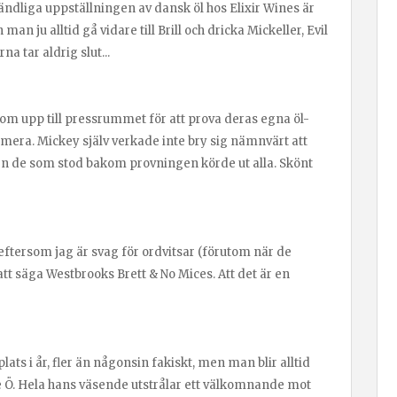
 oändliga uppställningen av dansk öl hos Elixir Wines är
n ju alltid gå vidare till Brill och dricka Mickeller, Evil
 tar aldrig slut...
m upp till pressrummet för att prova deras egna öl-
era. Mickey själv verkade inte bry sig nämnvärt att
n de som stod bakom provningen körde ut alla. Skönt
ftersom jag är svag för ordvitsar (förutom när de
tt säga Westbrooks Brett & No Mices. Att det är en
ats i år, fler än någonsin fakiskt, men man blir alltid
ne Ö. Hela hans väsende utstrålar ett välkomnande mot