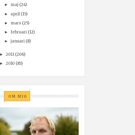
maj
(24)
►
april
(15)
►
mars
(25)
►
februari
(12)
►
januari
(8)
►
2011
(206)
►
2010
(85)
►
OM MIG