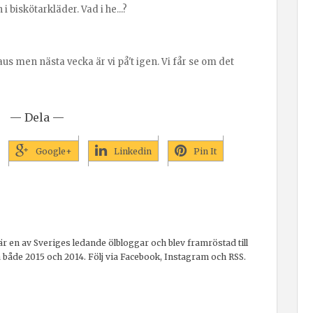
biskötarkläder. Vad i he...?
us men nästa vecka är vi på't igen. Vi får se om det
— Dela —
Google+
Linkedin
Pin It
r en av Sveriges ledande ölbloggar och blev framröstad till
a både 2015 och 2014. Följ via Facebook, Instagram och RSS.