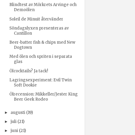
Blindtest av Mörkrets Arvinge och
Demoölen
Soleil de Minuit återvänder
Söndagslyxen presenteras av
Cantillon
Beer-batter fish & chips med New
Dogtown
Med ölen och spriten i separata
glas
Ölcocktails? Ja tack!
Lagringsexperiment: Evil Twin
Soft Dookie
Ölrecension: Mikkeller/Jester King
Beer Geek Rodeo
augusti
(19)
►
juli
(21)
►
juni
(21)
►