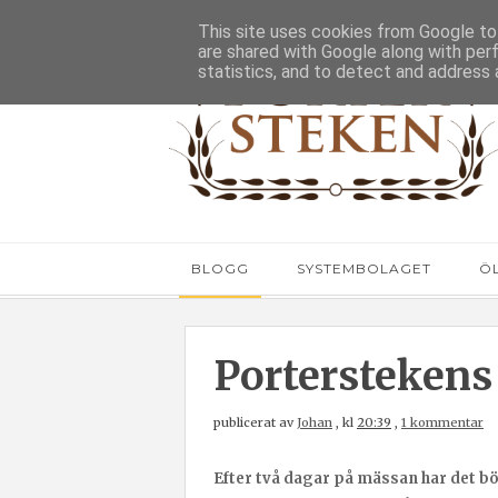
This site uses cookies from Google to 
are shared with Google along with per
statistics, and to detect and address 
BLOGG
SYSTEMBOLAGET
Ö
Portersteken
publicerat av
Johan
,
kl
20:39
,
1 kommentar
Efter två dagar på mässan har det bör