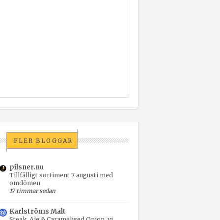
FLER BLOGGAR
pilsner.nu
Tillfälligt sortiment 7 augusti med
omdömen
17 timmar sedan
Karlströms Malt
Steak, Ale & Caramelised Onion, vi