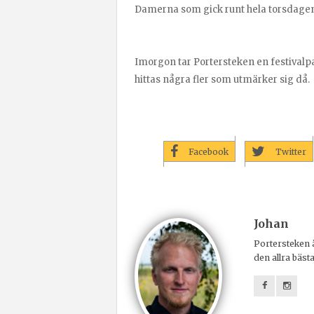
Damerna som gick runt hela torsdagen i 
Imorgon tar Portersteken en festivalpa
hittas några fler som utmärker sig då.
Facebook
Twitter
Johan
Portersteken ä
den allra bäst