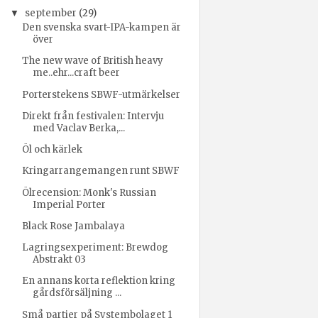
september
(29)
▼
Den svenska svart-IPA-kampen är
över
The new wave of British heavy
me..ehr...craft beer
Porterstekens SBWF-utmärkelser
Direkt från festivalen: Intervju
med Vaclav Berka,...
Öl och kärlek
Kringarrangemangen runt SBWF
Ölrecension: Monk's Russian
Imperial Porter
Black Rose Jambalaya
Lagringsexperiment: Brewdog
Abstrakt 03
En annans korta reflektion kring
gårdsförsäljning ...
Små partier på Systembolaget 1