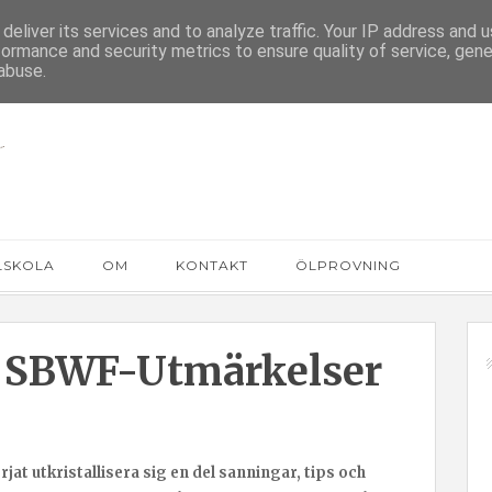
deliver its services and to analyze traffic. Your IP address and 
formance and security metrics to ensure quality of service, gen
abuse.
LSKOLA
OM
KONTAKT
ÖLPROVNING
s SBWF-Utmärkelser
jat utkristallisera sig en del sanningar, tips och