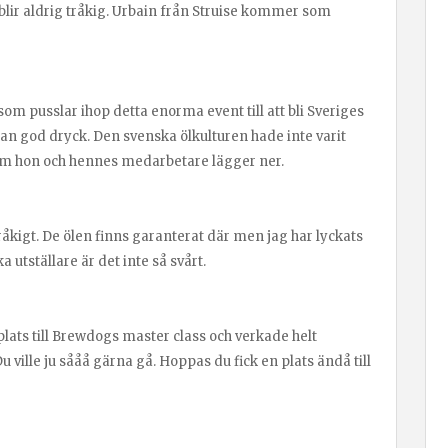
blir aldrig tråkig. Urbain från Struise kommer som
m pusslar ihop detta enorma event till att bli Sveriges
nnan god dryck. Den svenska ölkulturen hade inte varit
m hon och hennes medarbetare lägger ner.
tråkigt. De ölen finns garanterat där men jag har lyckats
 utställare är det inte så svårt.
plats till Brewdogs master class och verkade helt
 ville ju sååå gärna gå. Hoppas du fick en plats ändå till