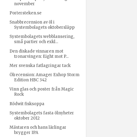
november
Portersteken.se
Snabbrecension av öl i
Systembolagets oktobersläpp
Systembolagets webblansering,
små partier och exkl...
Den diskade vinnaren mot
tronarvingen: Eight mot P...
Mer svenska fatlagringar tack
Ölrecension: Amager Exhop Storm
Edition HBC 342
Vinn glas och poster från Magic
Rock
Rödwit fisksoppa
Systembolagets fasta ölnyheter
oktober 2012
Mästaren och hans lärlingar
brygger IPA