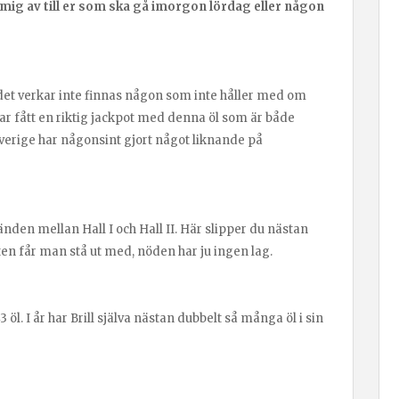
d mig av till er som ska gå imorgon lördag eller någon
h det verkar inte finnas någon som inte håller med om
har fått en riktig jackpot med denna öl som är både
verige har någonsint gjort något liknande på
den mellan Hall I och Hall II. Här slipper du nästan
ten får man stå ut med, nöden har ju ingen lag.
3 öl. I år har Brill själva nästan dubbelt så många öl i sin