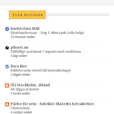
FLER BLOGGAR
Karlströms Malt
Skottlandsresan – Dag 1: Nästa pub Jolly Judge
13 timmar sedan
pilsner.nu
Tillfälligt sortiment 7 augusti med omdömen
1 dag sedan
Bara Bier
Dubbla tyska veteöl till Systembolaget
3 dagar sedan
Öl i Stockholm...ibland
Att lägga in kortet
1 vecka sedan
Pärlor för svin - Fabrikör Ekstedts betraktelser
I Rotterdam
4 veckor sedan