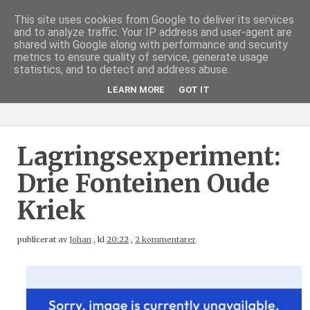
This site uses cookies from Google to deliver its services
and to analyze traffic. Your IP address and user-agent are
shared with Google along with performance and security
metrics to ensure quality of service, generate usage
statistics, and to detect and address abuse.
LEARN MORE
GOT IT
Lagringsexperiment:
Drie Fonteinen Oude
Kriek
publicerat av
Johan
,
kl
20:22
,
2 kommentarer