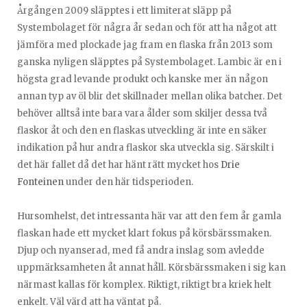
Årgången 2009 släpptes i ett limiterat släpp på
Systembolaget för några år sedan och för att ha något att
jämföra med plockade jag fram en flaska från 2013 som
ganska nyligen släpptes på Systembolaget. Lambic är en i
högsta grad levande produkt och kanske mer än någon
annan typ av öl blir det skillnader mellan olika batcher. Det
behöver alltså inte bara vara ålder som skiljer dessa två
flaskor åt och den en flaskas utveckling är inte en säker
indikation på hur andra flaskor ska utveckla sig. Särskilt i
det här fallet då det har hänt rätt mycket hos
Drie
Fonteinen
under den här tidsperioden.
Hursomhelst, det intressanta här var att den fem år gamla
flaskan hade ett mycket klart fokus på körsbärssmaken.
Djup och nyanserad, med få andra inslag som avledde
uppmärksamheten åt annat håll. Körsbärssmaken i sig kan
närmast kallas för komplex. Riktigt, riktigt bra kriek helt
enkelt. Väl värd att ha väntat på.