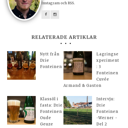
Instagram och RSS.
RELATERADE ARTIKLAR
Nytt från
Lagringse
Drie
xperiment
Fonteinen
: 3
Fonteinen
Cuvée
Armand & Gaston
Klassöl i
Intervju:
fasta: Drie
Drie
Fonteinen
Fonteinen
Oude
-Werner -
Geuze
Del 2