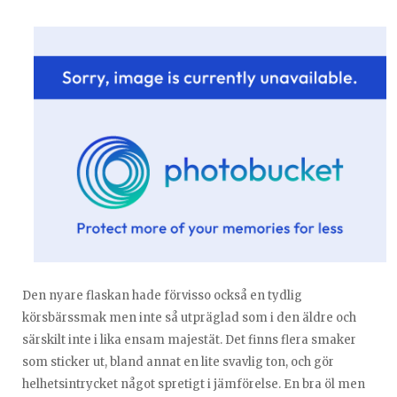
Den nyare flaskan hade förvisso också en tydlig
körsbärssmak men inte så utpräglad som i den äldre och
särskilt inte i lika ensam majestät. Det finns flera smaker
som sticker ut, bland annat en lite svavlig ton, och gör
helhetsintrycket något spretigt i jämförelse. En bra öl men