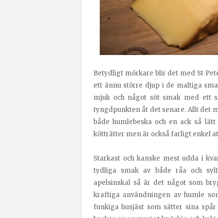
Betydligt mörkare blir det med St Pet
ett ännu större djup i de maltiga sm
mjuk och något söt smak med ett sp
tyngdpunkten åt det senare. Allt det
både humlebeska och en ack så lätt b
kötträtter men är också farligt enkel at
Starkast och kanske mest udda i kva
tydliga smak av både råa och sylt
apelsinskal så är det något som bry
kraftiga användningen av humle som 
funkiga husjäst som sätter sina spår