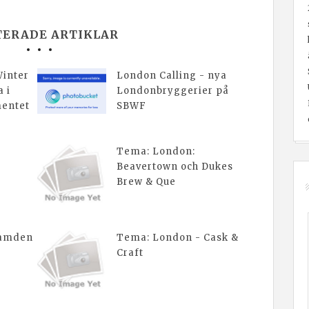
TERADE ARTIKLAR
Winter
London Calling - nya
a i
Londonbryggerier på
mentet
SBWF
Tema: London:
Beavertown och Dukes
Brew & Que
Camden
Tema: London - Cask &
Craft