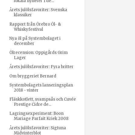
lokala nyheter 1 de...
Årets julölsfavoriter: Svenska
klassiker
Rapport från Örebro Öl- &
Whiskyfestival
Nya öl på Systembolaget i
december
Ölrecension: Oppigårds Grim
Lager
Årets julölsfavoriter: Fyra britter
Om bryggeriet Bernard
Systembolagets lanseringsplan
2018 - vinter
Fläskkotlett, svampsås och Cuvée
Prestige Cidre de...
Lagringsexperiment: Boon
Mariage Parfait Kriek 2008
Årets julölsfavoriter: Sigtuna
Midvinterblot