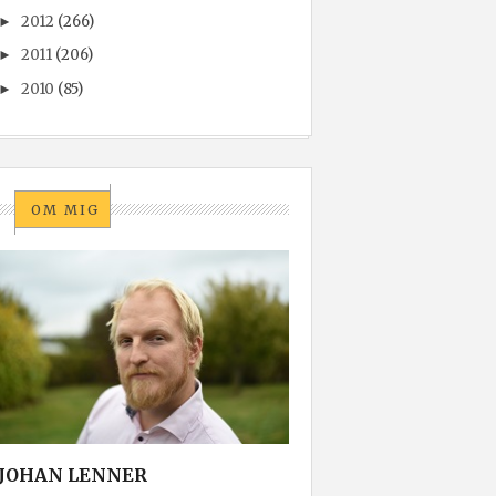
2012
(266)
►
2011
(206)
►
2010
(85)
►
OM MIG
JOHAN LENNER