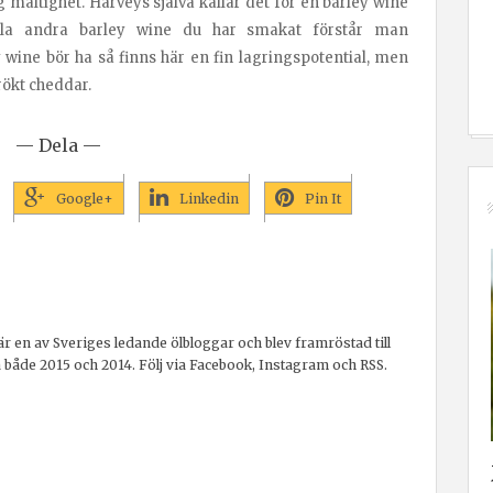
 maltighet. Harveys själva kallar det för en barley wine
lla andra barley wine du har smakat förstår man
y wine bör ha så finns här en fin lagringspotential, men
ökt cheddar.
— Dela —
Google+
Linkedin
Pin It
r en av Sveriges ledande ölbloggar och blev framröstad till
a både 2015 och 2014. Följ via Facebook, Instagram och RSS.