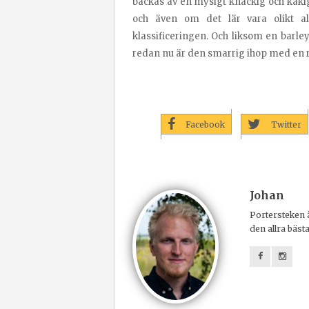
backas av en mysigt knäckig och kakig
och även om det lär vara olikt a
klassificeringen. Och liksom en barle
redan nu är den smarrig ihop med en r
Facebook
Twitter
Johan
Portersteken ä
den allra bäst