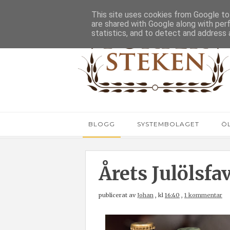
This site uses cookies from Google to 
are shared with Google along with per
statistics, and to detect and address 
BLOGG
SYSTEMBOLAGET
Ö
Årets Julölsfav
publicerat av
Johan
,
kl
16:40
,
1 kommentar