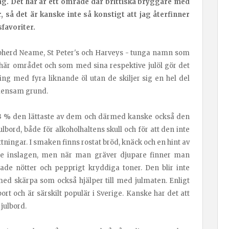
lag. Det här är ett område där brittiska bryggare med
, så det är kanske inte så konstigt att jag återfinner
sfavoriter.
epherd Neame, St Peter's och Harveys - tunga namn som
 här området och som med sina respektive julöl gör det
ng med fyra liknande öl utan de skiljer sig en hel del
mensam grund.
5,3 % den lättaste av dem och därmed kanske också den
ulbord, både för alkoholhaltens skull och för att den inte
ningar. I smaken finns rostat bröd, knäck och en hint av
 inslagen, men när man gräver djupare finner man
ade nötter och pepprigt kryddiga toner. Den blir inte
 med skärpa som också hjälper till med julmaten. Enligt
ort och är särskilt populär i Sverige. Kanske har det att
 julbord.