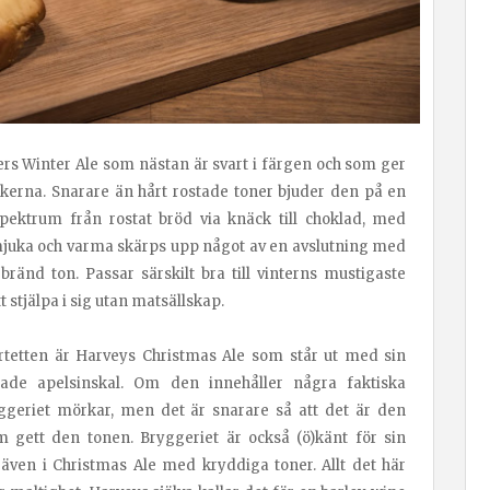
ers Winter Ale som nästan är svart i färgen och som ger
akerna. Snarare än hårt rostade toner bjuder den på en
ektrum från rostat bröd via knäck till choklad, med
 mjuka och varma skärps upp något av en avslutning med
ränd ton. Passar särskilt bra till vinterns mustigaste
t stjälpa i sig utan matsällskap.
rtetten är Harveys Christmas Ale som står ut med sin
ade apelsinskal. Om den innehåller några faktiska
ggeriet mörkar, men det är snarare så att det är den
gett den tonen. Bryggeriet är också (ö)känt för sin
 även i Christmas Ale med kryddiga toner. Allt det här