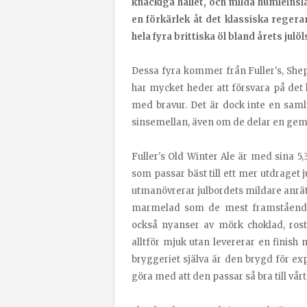
knäckiga hållet, och milda humleins
en förkärlek åt det klassiska regerar
hela fyra brittiska öl bland årets julöl
Dessa fyra kommer från Fuller's, Sh
har mycket heder att försvara på det
med bravur. Det är dock inte en samli
sinsemellan, även om de delar en ge
Fuller's Old Winter Ale är med sina 
som passar bäst till ett mer utdraget j
utmanövrerar julbordets mildare anrätt
marmelad som de mest framstående
också nyanser av mörk choklad, rost
alltför mjuk utan levererar en finish
bryggeriet själva är den brygd för exp
göra med att den passar så bra till vårt