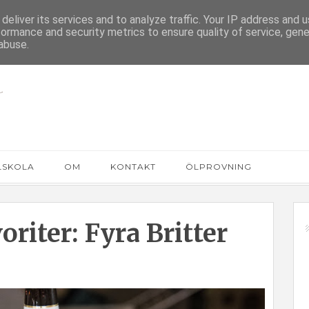
deliver its services and to analyze traffic. Your IP address and 
formance and security metrics to ensure quality of service, gen
abuse.
LSKOLA
OM
KONTAKT
ÖLPROVNING
oriter: Fyra Britter