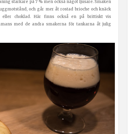
aning starkare på 7 % men också något ljusare. Smaken
 tuggmotstånd, och går mer åt rostad brioche och knäck
ller choklad. Här finns också en på brittiskt vis
ammans med de andra smakerna för tankarna åt julig