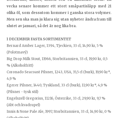
vecka senare kommer ett stort småpartisläpp med 21
olika öl, som dessutom kommer i ganska stora volymer.
Men sen ska man ju klara sig utan nyheter ändra fram till
slutet av januari, så det är nog lika bra.
1 DECEMBER FASTA SORTIMENTET
Bernard Amber Lager, 1394, Tjeckien, 33 cl, 14,90 kr, 5 %
(Polotmavý)
Big Drop Milk Stout, 11966, Storbritannien, 33 cl, 19,90 kr, 0,5
% (Alkoholfritt)
Coronado Seacoast Pilsner, 1243, USA, 35,5 cl (burk), 19,90 kr*,
4,9 %
Egerer Pilsner, 1440, Tyskland, 33 cl (burk), 11,90 kr*, 4,9 %
(Pilsner - tysk stil)
Engelszell Gregorius, 11216, Österrike, 33 cl, 29,90 kr, 9,7 %
(Abt och kvadrupel)
Innis & None Pale Ale, 1997, Storbritannien, 33 cl, 14,90 kr, 0 %