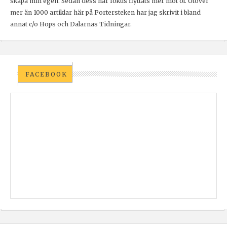
skapa min egen. Sedan dess har fokus flyttats mer mot öl. Utöver
mer än 1000 artiklar här på Portersteken har jag skrivit i bland
annat c/o Hops och Dalarnas Tidningar.
FACEBOOK