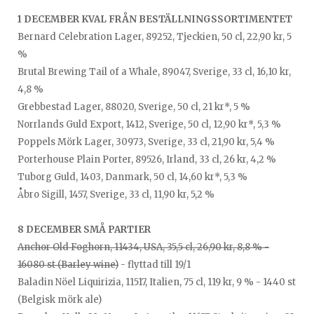
1 DECEMBER KVAL FRÅN BESTÄLLNINGSSORTIMENTET
Bernard Celebration Lager, 89252, Tjeckien, 50 cl, 22,90 kr, 5
%
Brutal Brewing Tail of a Whale, 89047, Sverige, 33 cl, 16,10 kr,
4,8 %
Grebbestad Lager, 88020, Sverige, 50 cl, 21 kr*, 5 %
Norrlands Guld Export, 1412, Sverige, 50 cl, 12,90 kr*, 5,3 %
Poppels Mörk Lager, 30973, Sverige, 33 cl, 21,90 kr, 5,4 %
Porterhouse Plain Porter, 89526, Irland, 33 cl, 26 kr, 4,2 %
Tuborg Guld, 1403, Danmark, 50 cl, 14,60 kr*, 5,3 %
Åbro Sigill, 1457, Sverige, 33 cl, 11,90 kr, 5,2 %
8 DECEMBER SMÅ PARTIER
Anchor Old Foghorn, 11434, USA, 35,5 cl, 26,90 kr, 8,8 % -
16080 st (Barley wine)
- flyttad till 19/1
Baladin Nöel Liquirizia, 11517, Italien, 75 cl, 119 kr, 9 % - 1440 st
(Belgisk mörk ale)