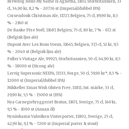
Brewdog Hello My Name Is Agnetha, 11657, Storbritannien, 33
cl, 34,90 kr, 8,2 % - 20736 st (Imperial/dubbel IPA)
Corsendonk Christmas Ale, 11727, Belgien, 75 cl, 89,90 kr, 8,5
% - 2160 st
De Ranke Père Noël, 11687, Belgien, 75 cl, 80 kr, 7 % - 672 st
(Belgisk ljus ale)
Dupont Avec Les Bons Voeux, 11645, Belgien, 37,5 cl, 52 kr, 9,5
% - 2040 st (Belgisk ljus ale)
Fuller's Vintage Ale, 99925, Storbritannien, 50 cl, 64,90 kr, 8,5
% - 18000 st (Strong ale)
Lervig Supersonic NEIPA, 11533, Norge, 50 cl, 59,90 kr*, 8,5 % -
12000 st (Imperial/dubbel IPA)
Mikkeller Xmas Wish Gluten Free, 11811, Int. märke, 33 cl,
29,90 kr, 5,5 % - 15000 st (IPA)
Nya Carnegiebryggeriet Brutus, 11671, Sverige, 75 cl, 149 kr,
9,5 % - 1000 st (Annan öl)
Nynäshamn Valsviken Vinterporter, 11802, Sverige, 25 cl,
42,90 kr, 9,1 % - 7200 st (Imperial porter & stout)