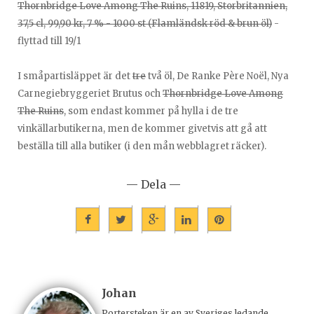
Thornbridge Love Among The Ruins, 11819, Storbritannien,
37,5 cl, 99,90 kr, 7 % - 1000 st (Flamländsk röd & brun öl)
-
flyttad till 19/1
I småpartisläppet är det
tre
två öl, De Ranke Père Noël, Nya
Carnegiebryggeriet Brutus och
Thornbridge Love Among
The Ruins
, som endast kommer på hylla i de tre
vinkällarbutikerna, men de kommer givetvis att gå att
beställa till alla butiker (i den mån webblagret räcker).
— Dela —
Johan
Portersteken är en av Sveriges ledande