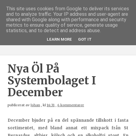
This site uses cookies from Google to deliver its services
and to analyze traffic. Your IP address and user-agent are
shared with Google along with performance and security
metrics to ensure quality of service, generate usage
statistics, and to detect and address abuse.
LEARN MORE
GOT IT
Nya Öl På
Systembolaget I
December
publicerat av
Johan
,
kl
16:31
,
6 kommentarer
December bjuder på en del spännande tillskott i fasta
sortimentet, med bland annat ett mixpack från St
Bernardus, altbier, kölsch och en alkoholfri stout. En