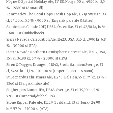
Nögne Ö Special Holiday Ale, 11488, Norge, 50 cl, 49,90 kr, 8,5
% - 2880 st (Annan öl)
Remmarlöv The Local Hops Fresh Hop Ale, 11219, Sverige, 33
cl, 24,90 kr, 5,6 % - 9000 st (Engelsk pale ale & bitter)
Samichlaus Classic 2017, 11334, Österrike, 33 cl, 42,50 kr, 14 %
- 6000 st (Dubbelbock)
Sierra Nevada Celebration Ale, 11423, USA, 35,5 cl, 29,90 kr, 6,8
% - 30000 st (IPA)
Sierra Nevada Northern Hemisphere Harvest Ale, 11307, USA,
35,5 cl, 36,90 kr, 6,7 % - 20000 st (IPA)
Siren & Dugges Draugen, 11842, Storbritannien/Sverige, 33
cl, 54,90 kr, 11,1 % - 10000 st (Imperial porter & stout)
St Bernardus Christmas Ale, 11243, Belgien, 75 cl, 74 kr, 10 % -
3360 st (Belgisk mörk ale)
Stigbergets Lumor IPA, 11343, Sverige, 33 cl, 39,90 kr, 9 % -
7200 st (Imperial/dubbel IPA)
Stone Ripper Pale Ale, 11229, Tyskland, 33 cl (burk), 24,90
kr*, 5,7 % - 25000 st (APA)