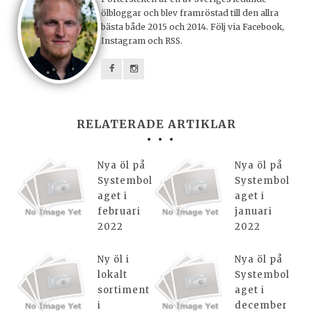
ölbloggar och blev framröstad till den allra
bästa både 2015 och 2014. Följ via Facebook,
Instagram och RSS.
RELATERADE ARTIKLAR
Nya öl på
Nya öl på
Systembol
Systembol
aget i
aget i
februari
januari
2022
2022
Ny öl i
Nya öl på
lokalt
Systembol
sortiment
aget i
i
december