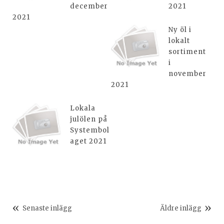
december
2021
2021
Ny öl i
lokalt
sortiment
i
november
2021
Lokala
julölen på
Systembol
aget 2021
Senaste inlägg
Äldre inlägg