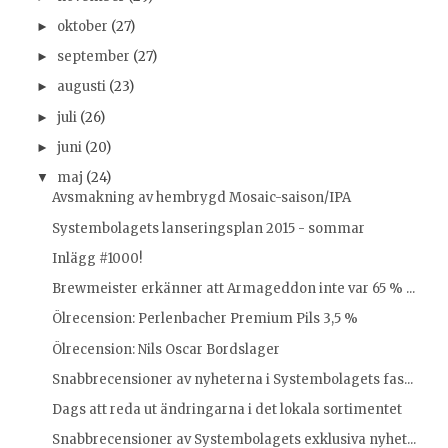
oktober
(27)
►
september
(27)
►
augusti
(23)
►
juli
(26)
►
juni
(20)
►
maj
(24)
▼
Avsmakning av hembrygd Mosaic-saison/IPA
Systembolagets lanseringsplan 2015 - sommar
Inlägg #1000!
Brewmeister erkänner att Armageddon inte var 65 % ...
Ölrecension: Perlenbacher Premium Pils 3,5 %
Ölrecension: Nils Oscar Bordslager
Snabbrecensioner av nyheterna i Systembolagets fas...
Dags att reda ut ändringarna i det lokala sortimentet
Snabbrecensioner av Systembolagets exklusiva nyhet...