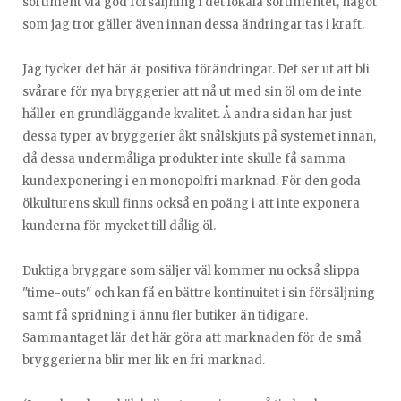
sortiment via god försäljning i det lokala sortimentet, något
som jag tror gäller även innan dessa ändringar tas i kraft.
Jag tycker det här är positiva förändringar. Det ser ut att bli
svårare för nya bryggerier att nå ut med sin öl om de inte
håller en grundläggande kvalitet. Å andra sidan har just
dessa typer av bryggerier åkt snålskjuts på systemet innan,
då dessa undermåliga produkter inte skulle få samma
kundexponering i en monopolfri marknad. För den goda
ölkulturens skull finns också en poäng i att inte exponera
kunderna för mycket till dålig öl.
Duktiga bryggare som säljer väl kommer nu också slippa
"time-outs" och kan få en bättre kontinuitet i sin försäljning
samt få spridning i ännu fler butiker än tidigare.
Sammantaget lär det här göra att marknaden för de små
bryggerierna blir mer lik en fri marknad.