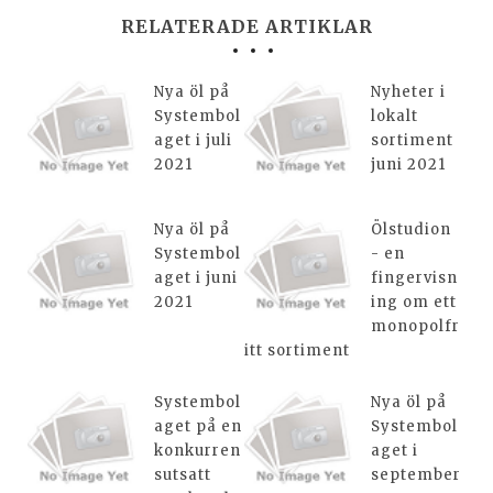
RELATERADE ARTIKLAR
Nya öl på
Nyheter i
Systembol
lokalt
aget i juli
sortiment
2021
juni 2021
Nya öl på
Ölstudion
Systembol
- en
aget i juni
fingervisn
2021
ing om ett
monopolfr
itt sortiment
Systembol
Nya öl på
aget på en
Systembol
konkurren
aget i
sutsatt
september