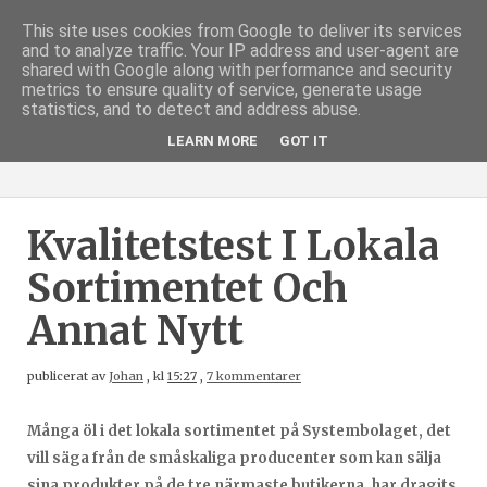
This site uses cookies from Google to deliver its services
and to analyze traffic. Your IP address and user-agent are
shared with Google along with performance and security
metrics to ensure quality of service, generate usage
statistics, and to detect and address abuse.
LEARN MORE
GOT IT
Kvalitetstest I Lokala
Sortimentet Och
Annat Nytt
publicerat av
Johan
,
kl
15:27
,
7 kommentarer
Många öl i det lokala sortimentet på Systembolaget, det
vill säga från de småskaliga producenter som kan sälja
sina produkter på de tre närmaste butikerna, har dragits