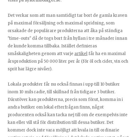
visas på
systembolaget.se
.
Det verkar som att man samtidigt tar bort de gamla kraven
på maximal försäljning och maximal spridning, som
orsakade de populärare produkterna att åka på ständiga
"time-outs" då de togs bort från hyllan i tre månader innan
de kunde komma tillbaka. Istället definieras
småskaligheten genom att varje
artikel
får ha en maximal
årsproduktion på 50 000 liter per år (för öl och cider, vin och
sprit har lägre nivåer).
Lokala produkter får nu också finnas i upp till 10 butiker
inom 10 mils radie, till skillnad från tidigare 3 butiker.
Därutöver kan produkterna, precis som förut, komma in i
andra butiker om lokal efterfrågan finns, något
producenten också kan tacka nej till om de exempelvis inte
kan eller vill stå för distribution till dessa butiker. Det
kommer dock inte vara möjligt att kvala in till ordinarie