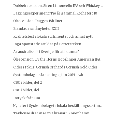
Dubbelrecension: Siren Limoncello IPA och Whiskey ...
Lagringsexperiment: Tio år gammal Rochefort 10
Ölrecension: Dugges Bärliner
Blandade smånyheter XXII
Kvalitetstest i lokala sortimentet och annat nytt
Inga sponsrade artiklar på Portersteken
Är australisk öl i Sverige för att stanna?
Ölrecension: By the Horns Hopslinger American IPA
Cider i fokus: Cornish Orchards Cornish Gold Cider
Systembolagets lanseringsplan 2015 - vår
CBC i bilder, del 2
CBC i bilder, del 1
Intryck från CBC
Nyheter i Systembolagets lokala beställningssortim...
Taphouse drar in 61 nya kranar i Köpenhamn