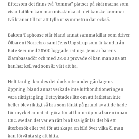
Eftersom det finns två "tomma" platser på skärmarna som
visar fatölen kan man misstänka att det kanske kommer
två kranar till för att fylla ut symmetrin där också.
Bakom Taphouse står bland annat samma killar som driver
Ölbaren i Nörrebro samt Jens Ungstrup som är känd från
RateBeer med 28500 loggade ratings. Jens är barens
ölambassadör och med 28500 provade öl kan man ana att
han har koll vad som är värt att ha.
Helt färdigt kändes det dock inte under gårdagens
öppning, bland annat verkade inte luftkonditioneringen
vara riktigt igång. Det ryktades lite om att fatlistan inte
heller blev riktigt så bra som tänkt på grund av att de hade
för mycket annat att göra för att hinna öppna baren innan
CBC. Medan det var en rätt bra lista igår lär det bli ett
återbesök eller två för att skapa en bild över vilka öl man
kan förvänta sig att hitta.