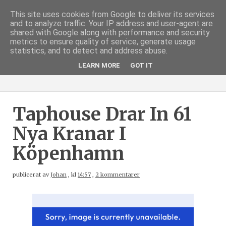
This site uses cookies from Google to deliver its services
and to analyze traffic. Your IP address and user-agent are
shared with Google along with performance and security
metrics to ensure quality of service, generate usage
statistics, and to detect and address abuse.
LEARN MORE
GOT IT
Taphouse Drar In 61
Nya Kranar I
Köpenhamn
publicerat av
Johan
,
kl
14:57
,
2 kommentarer