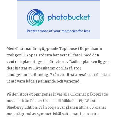
Med 61 kranar är nyöppnade Taphouse i Köpenhamn
troligen Europas största bar sett till fatöl. Med den
centrala placeringen i närheten av Rådhuspladsen ligger
det i hjärtat av Köpenhamn och lär få stor
kundgenomströmning. Från ett första besök ser öllistan
ut att vara både spännande och varierad.
På den stora öppningen igår var alla 61 kranar påkopplade
med allt från Pilsner Urquell till Mikkeller Big Worster
Blueberry Edition. Från början var planen att ha 60 kranar
men på grund av symmetriskäl satte man in en extra.