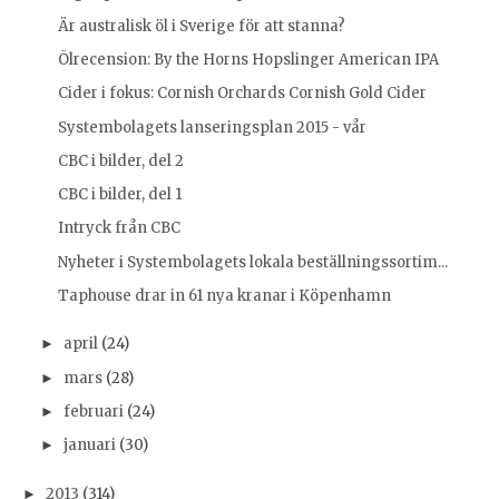
Är australisk öl i Sverige för att stanna?
Ölrecension: By the Horns Hopslinger American IPA
Cider i fokus: Cornish Orchards Cornish Gold Cider
Systembolagets lanseringsplan 2015 - vår
CBC i bilder, del 2
CBC i bilder, del 1
Intryck från CBC
Nyheter i Systembolagets lokala beställningssortim...
Taphouse drar in 61 nya kranar i Köpenhamn
april
(24)
►
mars
(28)
►
februari
(24)
►
januari
(30)
►
2013
(314)
►