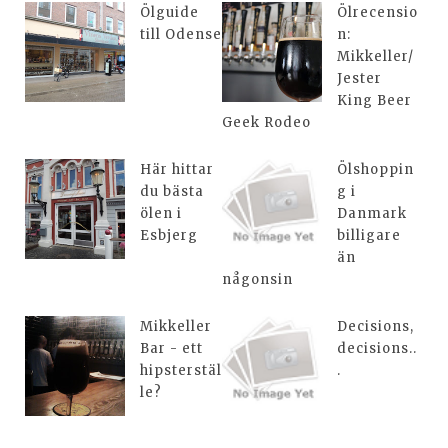
Ölguide
Ölrecensio
till Odense
n:
Mikkeller/
Jester
King Beer
Geek Rodeo
Här hittar
Ölshoppin
du bästa
g i
ölen i
Danmark
Esbjerg
billigare
än
någonsin
Mikkeller
Decisions,
Bar - ett
decisions..
hipsterstäl
.
le?