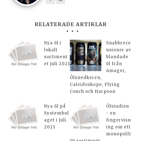
RELATERADE ARTIKLAR
Nya öl i
Snabbrece
lokalt
nsioner av
sortiment
blandade
et juli 2021
öl från
Amager,
Ölsnedkeren,
Caleidoskope, Flying
Couch och Harpoon
Nya öl på
Ölstudion
Systembol
- en
aget i juli
fingervisn
2021
ing om ett
monopolfr
itt sortiment