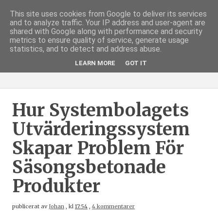
This site uses cookies from Google to deliver its services
and to analyze traffic. Your IP address and user-agent are
shared with Google along with performance and security
metrics to ensure quality of service, generate usage
statistics, and to detect and address abuse.
LEARN MORE
GOT IT
Hur Systembolagets
Utvärderingssystem
Skapar Problem För
Säsongsbetonade
Produkter
publicerat av
Johan
,
kl
17:54
,
4 kommentarer