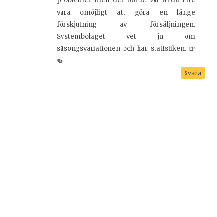
problemet men det borde väl ändå inte
vara omöjligt att göra en länge
förskjutning av försäljningen.
Systembolaget vet ju om
säsongsvariationen och har statistiken. 🍺
🍻
Svara