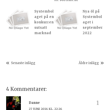
Systembol
Nya öl på
aget på en
Systembol
konkurren
aget i
sutsatt
september
marknad
2022
Senaste inlägg
Äldre inlägg
4 Kommentarer:
Danne
27 JUNI 2016 KL. 22:26