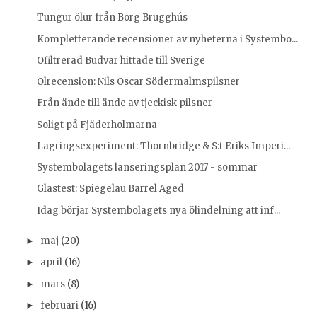
Tungur ölur från Borg Brugghús
Kompletterande recensioner av nyheterna i Systembo...
Ofiltrerad Budvar hittade till Sverige
Ölrecension: Nils Oscar Södermalmspilsner
Från ände till ände av tjeckisk pilsner
Soligt på Fjäderholmarna
Lagringsexperiment: Thornbridge & S:t Eriks Imperi...
Systembolagets lanseringsplan 2017 - sommar
Glastest: Spiegelau Barrel Aged
Idag börjar Systembolagets nya ölindelning att inf...
maj
(20)
►
april
(16)
►
mars
(8)
►
februari
(16)
►