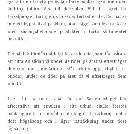
gör att den får stå på hylla i färre butiker igen, men den
ändring införs först till december. Vid det laget tar
försäljningen fart igen, och sådär fortsätter det. Det här är
inte ett hypotetiskt problem, utan något som leverantörer
med säsongsbetonade produkter i fasta sortimentet
bekräftar.
Det här blir förstås märkligt för oss kunder, som får svårare
att hitta en sådan öl under de tider på året vi efterfrågar
den som mest, medan den står och tar upp hyllplatser i
onödan under de tider på året då vi efterfrågar dem
mindre.
I en fri marknad, vilket är vad Systembolaget bör
eftersträva att emulera i sitt utbud, skulle förstås
butiksägare ta in en sådan öl i högre utsträckning under
dess högsäsong och i lägre utsträckning under dess
lågsäsong.