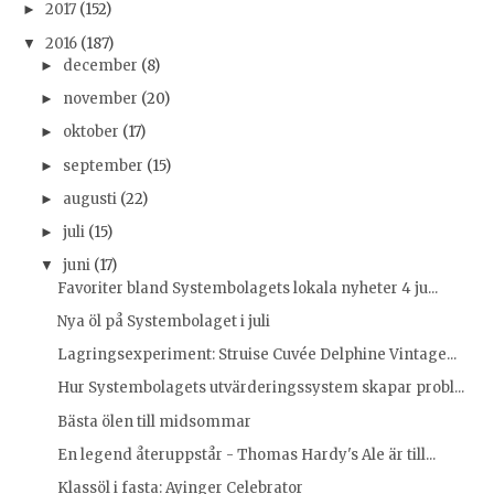
2017
(152)
►
2016
(187)
▼
december
(8)
►
november
(20)
►
oktober
(17)
►
september
(15)
►
augusti
(22)
►
juli
(15)
►
juni
(17)
▼
Favoriter bland Systembolagets lokala nyheter 4 ju...
Nya öl på Systembolaget i juli
Lagringsexperiment: Struise Cuvée Delphine Vintage...
Hur Systembolagets utvärderingssystem skapar probl...
Bästa ölen till midsommar
En legend återuppstår - Thomas Hardy's Ale är till...
Klassöl i fasta: Ayinger Celebrator