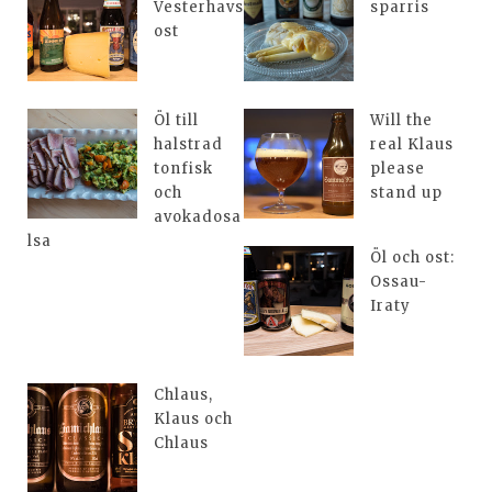
Vesterhavs
sparris
ost
Öl till
Will the
halstrad
real Klaus
tonfisk
please
och
stand up
avokadosa
lsa
Öl och ost:
Ossau-
Iraty
Chlaus,
Klaus och
Chlaus