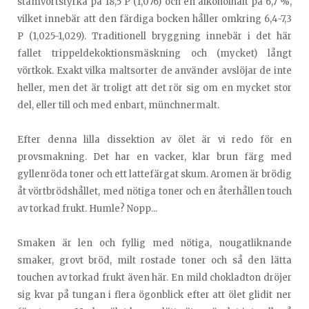
stamvörtstyrka på 18,5 P (1,076) och en alkoholhalt på 6,7 %,
vilket innebär att den färdiga bocken håller omkring 6,4-7,3
P (1,025-1,029). Traditionell bryggning innebär i det här
fallet trippeldekoktionsmäskning och (mycket) långt
vörtkok. Exakt vilka maltsorter de använder avslöjar de inte
heller, men det är troligt att det rör sig om en mycket stor
del, eller till och med enbart, münchnermalt.
Efter denna lilla dissektion av ölet är vi redo för en
provsmakning. Det har en vacker, klar brun färg med
gyllenröda toner och ett lattefärgat skum. Aromen är brödig
åt vörtbrödshållet, med nötiga toner och en återhållen touch
av torkad frukt. Humle? Nopp...
Smaken är len och fyllig med nötiga, nougatliknande
smaker, grovt bröd, milt rostade toner och så den lätta
touchen av torkad frukt även här. En mild chokladton dröjer
sig kvar på tungan i flera ögonblick efter att ölet glidit ner