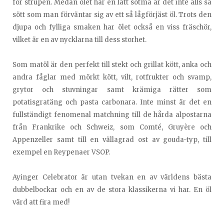
för strupen. Medan ölet har en lätt sötma är det inte alls så
sött som man förväntar sig av ett så lågförjäst öl. Trots den
djupa och fylliga smaken har ölet också en viss fräschör,
vilket är en av nycklarna till dess storhet.
Som matöl är den perfekt till stekt och grillat kött, anka och
andra fåglar med mörkt kött, vilt, rotfrukter och svamp,
grytor och stuvningar samt krämiga rätter som
potatisgratäng och pasta carbonara. Inte minst är det en
fullständigt fenomenal matchning till de hårda alpostarna
från Frankrike och Schweiz, som Comté, Gruyère och
Appenzeller samt till en vällagrad ost av gouda-typ, till
exempel en Reypenaer VSOP.
Ayinger Celebrator är utan tvekan en av världens bästa
dubbelbockar och en av de stora klassikerna vi har. En öl
värd att fira med!