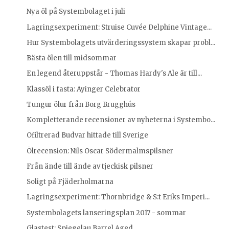
Nya öl på Systembolaget i juli
Lagringsexperiment: Struise Cuvée Delphine Vintage...
Hur Systembolagets utvärderingssystem skapar probl...
Bästa ölen till midsommar
En legend återuppstår - Thomas Hardy's Ale är till...
Klassöl i fasta: Ayinger Celebrator
Tungur ölur från Borg Brugghús
Kompletterande recensioner av nyheterna i Systembo...
Ofiltrerad Budvar hittade till Sverige
Ölrecension: Nils Oscar Södermalmspilsner
Från ände till ände av tjeckisk pilsner
Soligt på Fjäderholmarna
Lagringsexperiment: Thornbridge & S:t Eriks Imperi...
Systembolagets lanseringsplan 2017 - sommar
Glastest: Spiegelau Barrel Aged