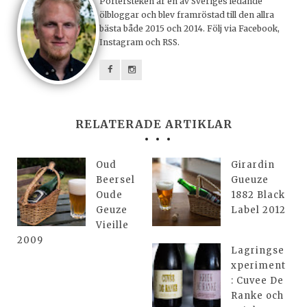
Portersteken är en av Sveriges ledande
ölbloggar och blev framröstad till den allra
bästa både 2015 och 2014. Följ via Facebook,
Instagram och RSS.
RELATERADE ARTIKLAR
Oud
Girardin
Beersel
Gueuze
Oude
1882 Black
Geuze
Label 2012
Vieille
2009
Lagringse
xperiment
: Cuvee De
Ranke och