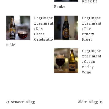
Kriek De
Ranke
Lagringse
Lagringse
xperiment
xperiment
: Nils
: The
Oscar
Bruery
Celebratio
Fruet
n Ale
Lagringse
xperiment
: Ocean
Barley
Wine
Senaste inlägg
Äldre inlägg