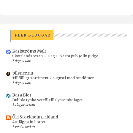
FLER BLOGGAR
Karlströms Malt
Skottlandsresan – Dag 1: Nästa pub Jolly Judge
1 dag sedan
pilsner.nu
Tillfälligt sortiment 7 augusti med omdömen
1 dag sedan
Bara Bier
Dubbla tyska veteöl till Systembolaget
3 dagar sedan
Öl i Stockholm...ibland
Att lägga in kortet
1 vecka sedan