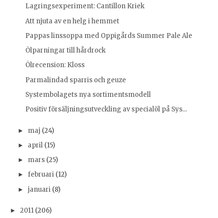
Lagringsexperiment: Cantillon Kriek
Att njuta av en helg i hemmet
Pappas linssoppa med Oppigårds Summer Pale Ale
Ölparningar till hårdrock
Ölrecension: Kloss
Parmalindad sparris och geuze
Systembolagets nya sortimentsmodell
Positiv försäljningsutveckling av specialöl på Sys...
maj
(24)
►
april
(15)
►
mars
(25)
►
februari
(12)
►
januari
(8)
►
2011
(206)
►