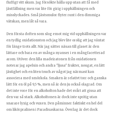
fluffigt vitt skum. Jag försökte hälla upp utan att få med
jästfällning men var lite för girig i upphällningen och
misslyckades. Små jästsmulor flyter runt i den dimmiga
vätskan, men låt så vara.
Den första doften som slog emot mig vid upphällningen var
en tydlig oxidationston och jag blev lite orolig att jag väntat
för länge trots allt. När jag sätter näsan till glaset är den
lättare och bara en av många nyanser i en mångfacetterad
arom. Utöver den lilla madeiratonen från oxidationen
noterar jag apelsin och andra "ljusa" frukter, nougat, en lätt
jästighet och en liten touch av något jag närmast kan
associera med smörkola. Smaken är relativt torr och ganska
lätt för en öl på 9,5 %, men så är den ju också olagrad. Om
det inte vore för en alkoholton hade det svårt att gissa att
den var så stark. Alkoholtonen är dock inte spritig utan
snarare lyxig och vuxen. Den påminner faktiskt en hel del
om likörpralinen i Paradisaskarna. Överlag är det dock