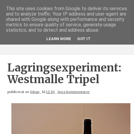
This site uses cookies from Google to deliver its services
and to analyze traffic. Your IP address and user-agent are
shared with Google along with performance and security
metrics to ensure quality of service, generate usage
statistics, and to detect and address abuse.
LEARN MORE
GOT IT
Lagringsexperiment:
Westmalle Tripel
publicerat av
Johan
,
kl
12:30
,
Inga kommentarer