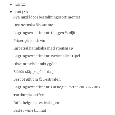
juli
(21)
►
juni
(21)
▼
Nya mixlådor i beställningssortimentet
Den svenska ölstammen
Lagringsexperiment: Dugges ½ Idjit
Priser på öl och vin
Imperial pannkaka med stoutsirap
Lagringsexperiment: Westmalle Tripel
Ölsvammels hembrygder
Blåbär släpps på lördag
Best of Allt om Öl Festivalen
Lagringsexperiment: Carnegie Porter 2002 & 2007
Torrhumla kaffet?
Inför helgens festival, igen
Barley wine till mat