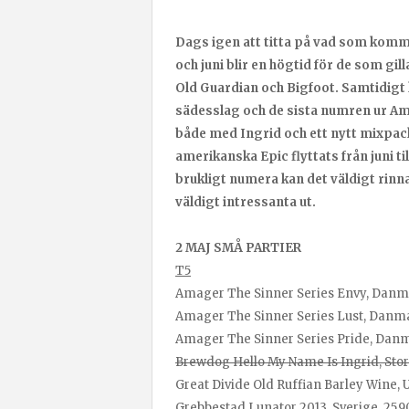
Dags igen att titta på vad som komm
och juni blir en högtid för de som gi
Old Guardian och Bigfoot. Samtidig
sädesslag och de sista numren ur 
både med Ingrid och ett nytt mixpac
amerikanska Epic flyttats från juni t
brukligt numera kan det väldigt rinna
väldigt intressanta ut.
2 MAJ SMÅ PARTIER
T5
Amager The Sinner Series Envy, Danmark
Amager The Sinner Series Lust, Danmark
Amager The Sinner Series Pride, Danmar
Brewdog Hello My Name Is Ingrid, Storbr
Great Divide Old Ruffian Barley Wine, US
Grebbestad Lunator 2013, Sverige, 25,90 