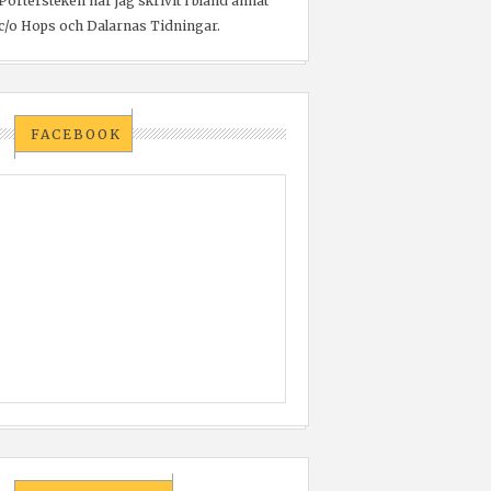
Portersteken har jag skrivit i bland annat
c/o Hops och Dalarnas Tidningar.
FACEBOOK