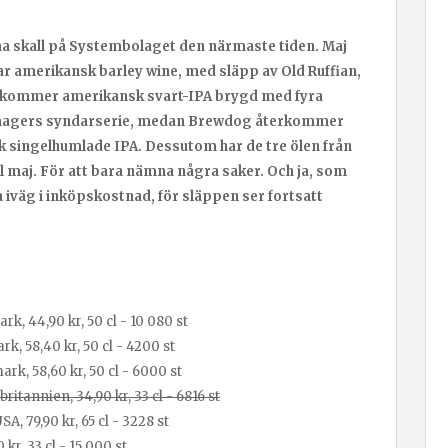
a skall på Systembolaget den närmaste tiden. Maj
llar amerikansk barley wine, med släpp av Old Ruffian,
t kommer amerikansk svart-IPA brygd med fyra
Amagers syndarserie, medan Brewdog återkommer
k singelhumlade IPA. Dessutom har de tre ölen från
ill maj. För att bara nämna några saker. Och ja, som
 iväg i inköpskostnad, för släppen ser fortsatt
, 44,90 kr, 50 cl - 10 080 st
, 58,40 kr, 50 cl - 4200 st
k, 58,60 kr, 50 cl - 6000 st
itannien, 34,90 kr, 33 cl - 6816 st
A, 79,90 kr, 65 cl - 3228 st
kr, 33 cl - 15 000 st