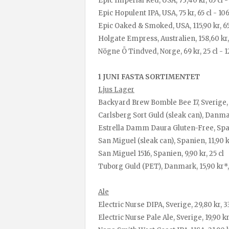
Epic Imperial Red, USA, 73,40 kr, 65 cl -
Epic Hopulent IPA, USA, 75 kr, 65 cl - 106
Epic Oaked & Smoked, USA, 115,90 kr, 65 
Holgate Empress, Australien, 158,60 kr, 
Nögne Ö Tindved, Norge, 69 kr, 25 cl - 1
1 JUNI FASTA SORTIMENTET
Ljus Lager
Backyard Brew Bomble Bee 17, Sverige, 1
Carlsberg Sort Guld (sleak can), Danmark
Estrella Damm Daura Gluten-Free, Spani
San Miguel (sleak can), Spanien, 11,90 kr
San Miguel 1516, Spanien, 9,90 kr, 25 cl
Tuborg Guld (PET), Danmark, 15,90 kr*,
Ale
Electric Nurse DIPA, Sverige, 29,80 kr, 33
Electric Nurse Pale Ale, Sverige, 19,90 kr,