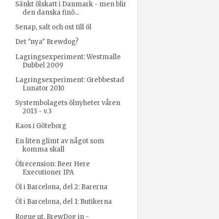
Sänkt ölskatt i Danmark - men blir
den danska finö...
Senap, salt och ost till öl
Det "nya" Brewdog?
Lagringsexperiment: Westmalle
Dubbel 2009
Lagringsexperiment: Grebbestad
Lunator 2010
Systembolagets ölnyheter våren
2013 - v.3
Kaos i Göteborg
En liten glimt av något som
komma skall
Ölrecension: Beer Here
Executioner IPA
Öl i Barcelona, del 2: Barerna
Öl i Barcelona, del 1: Butikerna
Rogue ut, BrewDog in -