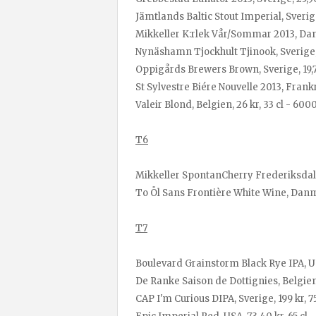
Jämtlands Baltic Stout Imperial, Sverige
Mikkeller K:rlek Vår/Sommar 2013, Danm
Nynäshamn Tjockhult Tjinook, Sverige, 3
Oppigårds Brewers Brown, Sverige, 19,70
St Sylvestre Biére Nouvelle 2013, Frankri
Valeir Blond, Belgien, 26 kr, 33 cl - 6000
T6
Mikkeller SpontanCherry Frederiksdal, 
To Öl Sans Frontière White Wine, Danmar
T7
Boulevard Grainstorm Black Rye IPA, USA,
De Ranke Saison de Dottignies, Belgien, 
CAP I'm Curious DIPA, Sverige, 199 kr, 75