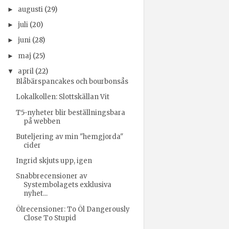
augusti
(29)
►
juli
(20)
►
juni
(28)
►
maj
(25)
►
april
(22)
▼
Blåbärspancakes och bourbonsås
Lokalkollen: Slottskällan Vit
T5-nyheter blir beställningsbara
på webben
Buteljering av min "hemgjorda"
cider
Ingrid skjuts upp, igen
Snabbrecensioner av
Systembolagets exklusiva
nyhet...
Ölrecensioner: To Öl Dangerously
Close To Stupid