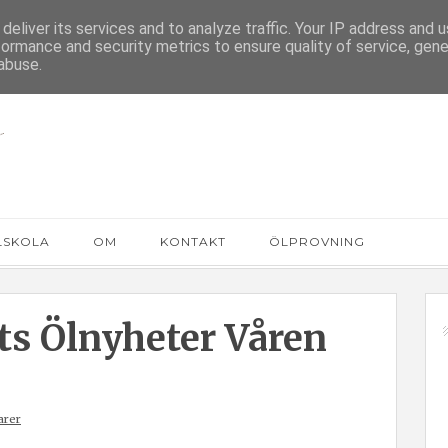
deliver its services and to analyze traffic. Your IP address and 
formance and security metrics to ensure quality of service, gen
abuse.
LSKOLA
OM
KONTAKT
ÖLPROVNING
s Ölnyheter Våren
arer