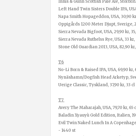
Innis & Gunn Scottish Pale Ale, Storbrit
Left Hand Twin Sisters Double IPA, USA, 
Napa Smith Hopageddon, USA, 30,90 kr, 
Oppigårds 1200 Meter Djupt, Sverige, 25,
Sierra Nevada Bigfoot, USA, 29,90 kr, 35,
Sierra Nevada Ruthelss Rye, USA, 33 kr, 3
Stone Old Guardian 2013, USA, 82,90 kr, 
T6
No-Li Born & Raised IPA, USA, 69,90 kr, 6
Nynäshamn/Dogfish Head Arketyp, Sverig
Uerige Classic, Tyskland, 37,90 kr, 33 cl 
T7
Avery The Maharajah, USA, 79,70 kr, 65 c
Baladin Xyauyù Gold Edition, Italien, 199
Evil Twin Naked Lunch In A Copenhagen
- 1440 st