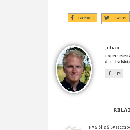
Facebook
Twitter
Johan
Portersteken ä
den allra bäst
RELA
Nya öl på Systembo