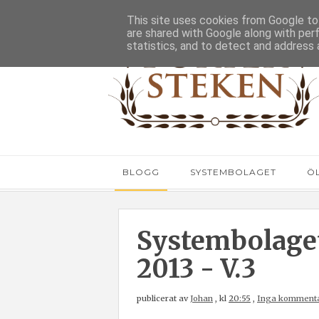
This site uses cookies from Google to 
are shared with Google along with per
statistics, and to detect and address 
BLOGG
SYSTEMBOLAGET
Ö
Systembolaget
2013 - V.3
publicerat av
Johan
,
kl
20:55
,
Inga komment