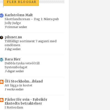
FLER BLOGGAR
Karlströms Malt
Skottlandsresan – Dag 1: Nästa pub
Jolly Judge
9 timmar sedan
pilsner.nu
Tillfälligt sortiment 7 augusti med
omdömen
1 dag sedan
Bara Bier
Dubbla tyska veteöl till
Systembolaget
3 dagar sedan
Öl i Stockholm...ibland
Att lägga in kortet
1 vecka sedan
Pärlor för svin - Fabrikör
Ekstedts betraktelser
I Rotterdam