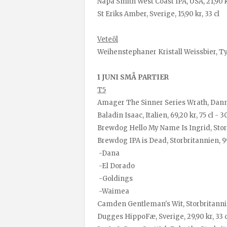
Napa Smith West Coast IPA, USA, 21,90 kr
St Eriks Amber, Sverige, 15,90 kr, 33 cl
Veteöl
Weihenstephaner Kristall Weissbier, Tys
1 JUNI SMÅ PARTIER
T5
Amager The Sinner Series Wrath, Danmar
Baladin Isaac, Italien, 69,20 kr, 75 cl - 
Brewdog Hello My Name Is Ingrid, Storbr
Brewdog IPA is Dead, Storbritannien, 99,
-Dana
-El Dorado
-Goldings
-Waimea
Camden Gentleman's Wit, Storbritannien,
Dugges HippoFæ, Sverige, 29,90 kr, 33 c