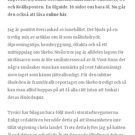
och Kvällsposten. En ölguide. 16 sidor om bara öl. Nu går
den också att läsa
online här
.
Jag är positivt överraskad av innehållet. Det bjuds på en
trevlig mix av artiklar om öl som måltidsdryck,
ölprovningstips, hembryggning, ölfakta och så ett
mittuppslag om Skebo. Nivån tror jag är alldeles lagom för
ströläsaren som är lite småintresserad av öl. Visst finns det
några småsaker man kan anmärka på rent faktamässigt
men inget som känns jätteallvarligt. För den inbitne
ölnörden är framförallt reportaget om Skebo trevligt och så
kan man alltid hoppas på att få alla rätt (utan att fuska) i
deras ölnördsquiz.
Tyvärr har bilagan bara följt med i storstadsregionerna.
Enligt redaktören berodde detta på att lönsamheten inte
tillät utgivning i hela landet. Trots detta lyfter jag på hatten