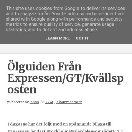
This site uses cookies from Google to deliver its services
and to analyze traffic. Your IP address and user-agent are
shared with Google along with performance and security
metrics to ensure quality of service, generate usage
statistics, and to detect and address abuse.
LEARN MORE
GOT IT
Ölguiden Från
Expressen/GT/Kvällsp
Osten
publicerat av
Johan
,
kl
22:41
,
2 kommentarer
I dagarna har det följt med en spännande bilaga till
Expressen (endast Stockholm/Mälardalen-området), GT