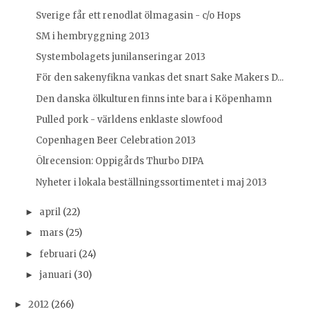
Sverige får ett renodlat ölmagasin - c/o Hops
SM i hembryggning 2013
Systembolagets junilanseringar 2013
För den sakenyfikna vankas det snart Sake Makers D...
Den danska ölkulturen finns inte bara i Köpenhamn
Pulled pork - världens enklaste slowfood
Copenhagen Beer Celebration 2013
Ölrecension: Oppigårds Thurbo DIPA
Nyheter i lokala beställningssortimentet i maj 2013
april
(22)
►
mars
(25)
►
februari
(24)
►
januari
(30)
►
2012
(266)
►