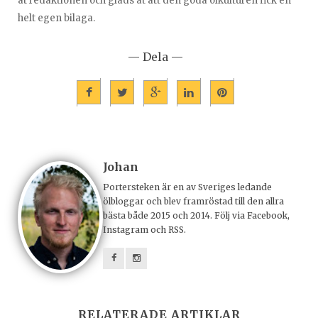
åt redaktionen och gläds åt att den goda ölkulturen fick en
helt egen bilaga.
— Dela —
Johan
Portersteken är en av Sveriges ledande
ölbloggar och blev framröstad till den allra
bästa både 2015 och 2014. Följ via Facebook,
Instagram och RSS.
RELATERADE ARTIKLAR