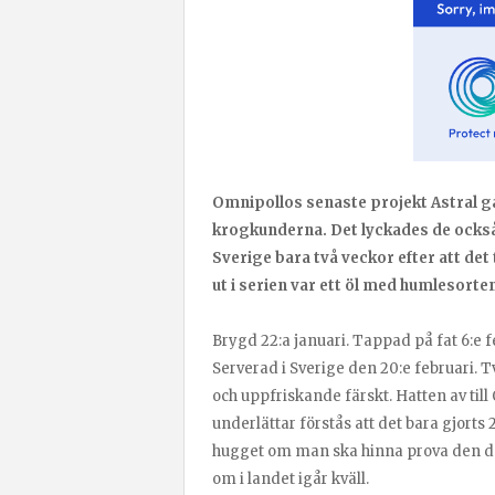
Omnipollos senaste projekt Astral går 
krogkunderna. Det lyckades de också
Sverige bara två veckor efter att det
ut i serien var ett öl med humlesorte
Brygd 22:a januari. Tappad på fat 6:e f
Serverad i Sverige den 20:e februari.
och uppfriskande färskt. Hatten av till
underlättar förstås att det bara gjorts 2
hugget om man ska hinna prova den då
om i landet igår kväll.