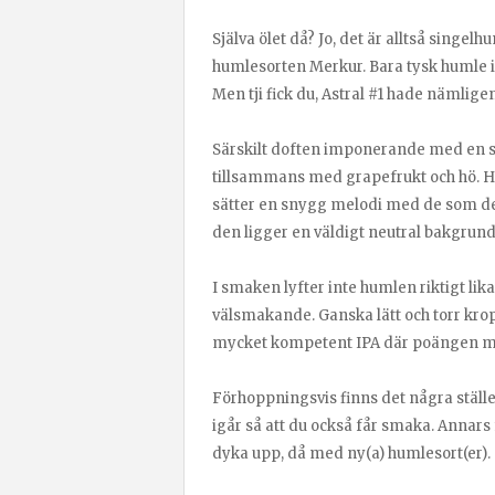
Själva ölet då? Jo, det är alltså singe
humlesorten Merkur. Bara tysk humle i 
Men tji fick du, Astral #1 hade nämlige
Särskilt doften imponerande med en sto
tillsammans med grapefrukt och hö. H
sätter en snygg melodi med de som de
den ligger en väldigt neutral bakgrun
I smaken lyfter inte humlen riktigt lik
välsmakande. Ganska lätt och torr kr
mycket kompetent IPA där poängen med
Förhoppningsvis finns det några ställen
igår så att du också får smaka. Annars 
dyka upp, då med ny(a) humlesort(er).