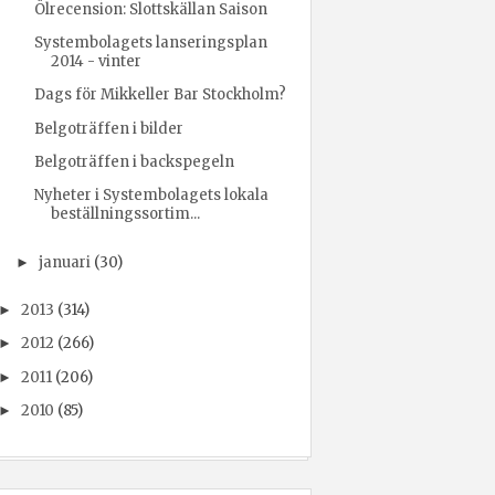
Ölrecension: Slottskällan Saison
Systembolagets lanseringsplan
2014 - vinter
Dags för Mikkeller Bar Stockholm?
Belgoträffen i bilder
Belgoträffen i backspegeln
Nyheter i Systembolagets lokala
beställningssortim...
januari
(30)
►
2013
(314)
►
2012
(266)
►
2011
(206)
►
2010
(85)
►