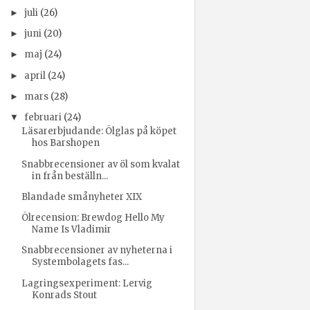
juli
(26)
►
juni
(20)
►
maj
(24)
►
april
(24)
►
mars
(28)
►
februari
(24)
▼
Läsarerbjudande: Ölglas på köpet
hos Barshopen
Snabbrecensioner av öl som kvalat
in från beställn...
Blandade smånyheter XIX
Ölrecension: Brewdog Hello My
Name Is Vladimir
Snabbrecensioner av nyheterna i
Systembolagets fas...
Lagringsexperiment: Lervig
Konrads Stout