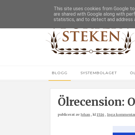
This site uses cookies from Google to 
are shared with Google along with per
statistics, and to detect and address 
BLOGG
SYSTEMBOLAGET
Ö
Ölrecension: 
publicerat av
Johan
,
kl
15:16
,
Inga kommenta