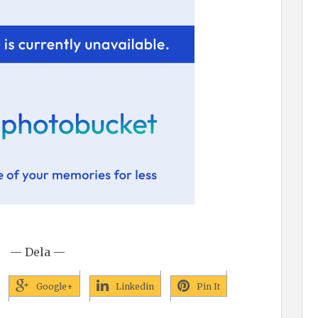
— Dela —
Google+
Linkedin
Pin It