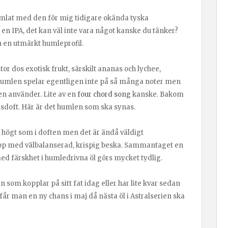
lhumlat med den för mig tidigare okända tyska
en IPA, det kan väl inte vara något kanske du tänker?
n en utmärkt humleprofil.
r dos exotisk frukt, särskilt ananas och lychee,
umlen spelar egentligen inte på så många noter men
n använder. Lite av en
four chord song
kanske. Bakom
dsdoft. Här är det humlen som ska synas.
a högt som i doften men det är ändå väldigt
opp med välbalanserad, krispig beska. Sammantaget en
 färskhet i humledrivna öl görs mycket tydlig.
 som kopplar på sitt fat idag eller har lite kvar sedan
får man en ny chans i maj då nästa öl i Astralserien ska