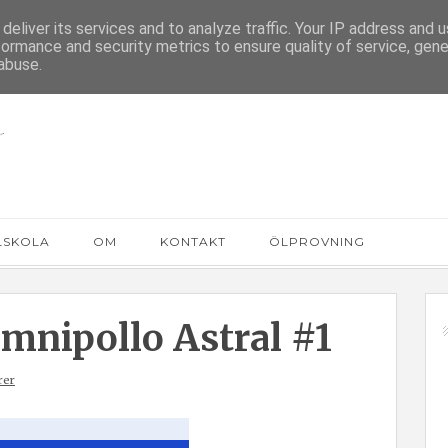
deliver its services and to analyze traffic. Your IP address and 
formance and security metrics to ensure quality of service, gen
abuse.
LSKOLA
OM
KONTAKT
ÖLPROVNING
Omnipollo Astral #1
rer