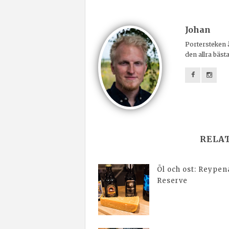
Johan
Portersteken ä
den allra bäst
RELA
Öl och ost: Reypen
Reserve