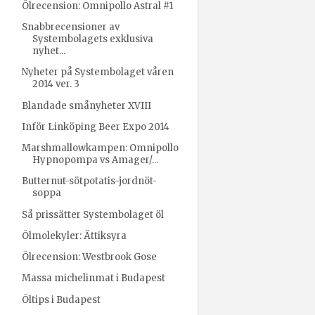
Ölrecension: Omnipollo Astral #1
Snabbrecensioner av
Systembolagets exklusiva
nyhet...
Nyheter på Systembolaget våren
2014 ver. 3
Blandade smånyheter XVIII
Inför Linköping Beer Expo 2014
Marshmallowkampen: Omnipollo
Hypnopompa vs Amager/...
Butternut-sötpotatis-jordnöt-
soppa
Så prissätter Systembolaget öl
Ölmolekyler: Ättiksyra
Ölrecension: Westbrook Gose
Massa michelinmat i Budapest
Öltips i Budapest