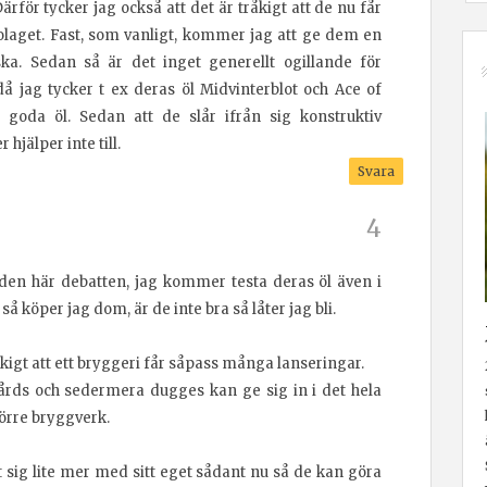
Därför tycker jag också att det är tråkigt att de nu får
 bolaget. Fast, som vanligt, kommer jag att ge dem en
ka. Sedan så är det inget generellt ogillande för
då jag tycker t ex deras öl Midvinterblot och Ace of
t goda öl. Sedan att de slår ifrån sig konstruktiv
 hjälper inte till.
Svara
a den här debatten, jag kommer testa deras öl även i
så köper jag dom, är de inte bra så låter jag bli.
åkigt att ett bryggeri får såpass många lanseringar.
årds och sedermera dugges kan ge sig in i det hela
törre bryggverk.
 sig lite mer med sitt eget sådant nu så de kan göra