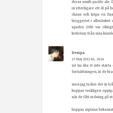
deras south pacific ale. 
in ytterligare ett öl på
chans och köpa en flas
bryggeriet i allmänhet 
spades 2010 var riktig
kriticism från sina kunder
Dempa
27 MAJ 2012 KL. 20:14
nä nu ska vi inte start
fortsättningen, är de bra 
men jag tycker det är tr
hoppas verkligen oppig
när de fått ordning på s
hoppas sigtuna bekantat