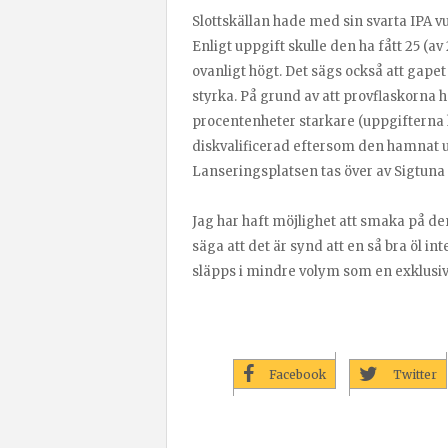
Slottskällan hade med sin svarta IPA v
Enligt uppgift skulle den ha fått 25 (a
ovanligt högt. Det sägs också att gapet 
styrka. På grund av att provflaskorna h
procentenheter starkare (uppgifterna har
diskvalificerad eftersom den hamnat ut
Lanseringsplatsen tas över av Sigtuna 
Jag har haft möjlighet att smaka på de
säga att det är synd att en så bra öl in
släpps i mindre volym som en exklusiv
Facebook
Twitter