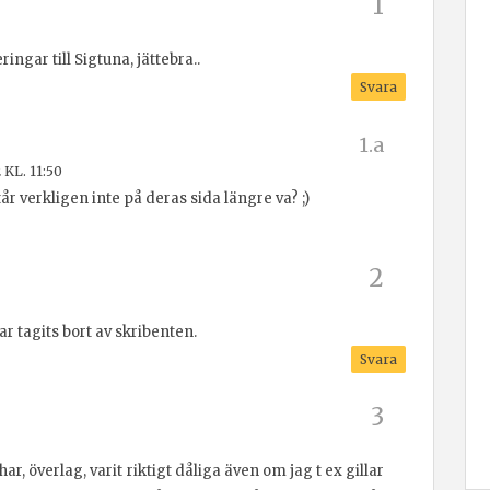
ingar till Sigtuna, jättebra..
Svara
 KL. 11:50
år verkligen inte på deras sida längre va? ;)
 tagits bort av skribenten.
Svara
r, överlag, varit riktigt dåliga även om jag t ex gillar