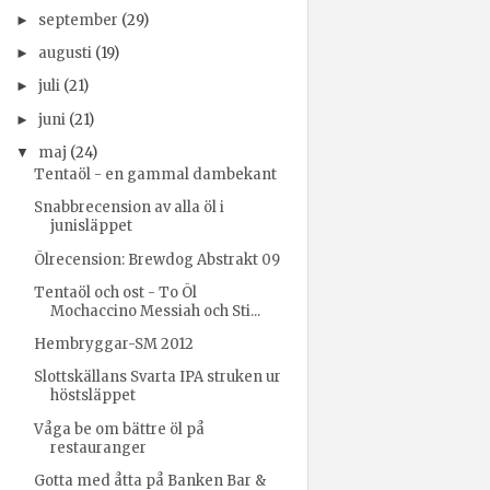
september
(29)
►
augusti
(19)
►
juli
(21)
►
juni
(21)
►
maj
(24)
▼
Tentaöl - en gammal dambekant
Snabbrecension av alla öl i
junisläppet
Ölrecension: Brewdog Abstrakt 09
Tentaöl och ost - To Öl
Mochaccino Messiah och Sti...
Hembryggar-SM 2012
Slottskällans Svarta IPA struken ur
höstsläppet
Våga be om bättre öl på
restauranger
Gotta med åtta på Banken Bar &