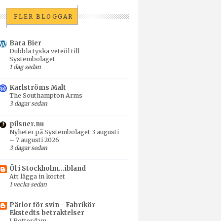
FLER BLOGGAR
Bara Bier
Dubbla tyska veteöl till
Systembolaget
1 dag sedan
Karlströms Malt
The Southampton Arms
3 dagar sedan
pilsner.nu
Nyheter på Systembolaget 3 augusti
– 7 augusti 2026
3 dagar sedan
Öl i Stockholm...ibland
Att lägga in kortet
1 vecka sedan
Pärlor för svin - Fabrikör
Ekstedts betraktelser
I Rotterdam