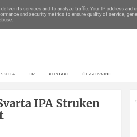
deliver its services and to analyze traffic. Your IP address and 
formance and security metrics to ensure quality of service, gen
abuse.
LSKOLA
OM
KONTAKT
ÖLPROVNING
Svarta IPA Struken
t