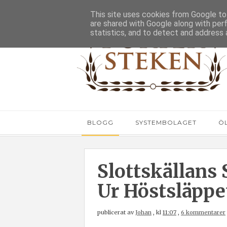
This site uses cookies from Google to 
are shared with Google along with per
statistics, and to detect and address 
BLOGG
SYSTEMBOLAGET
Ö
Slottskällans 
Ur Höstsläppe
publicerat av
Johan
,
kl
11:07
,
6 kommentarer