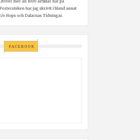
Utöver mer än 1000 artiklar här på
Portersteken har jag skrivit i bland annat
c/o Hops och Dalarnas Tidningar.
FACEBOOK