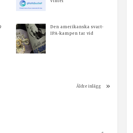
e
Vinter
9
Den amerikanska svart-
IPA-kampen tar vid
Äldre inlägg