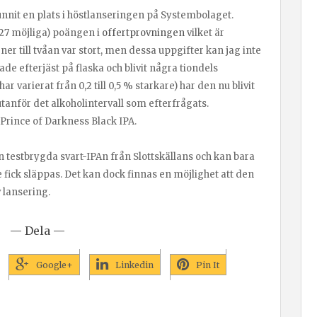
unnit en plats i höstlanseringen på Systembolaget.
v 27 möjliga) poängen i
offertprovningen
vilket är
ner till tvåan var stort, men dessa uppgifter kan jag inte
ade efterjäst på flaska och blivit några tiondels
 varierat från 0,2 till 0,5 % starkare) har den nu blivit
anför det alkoholintervall som efterfrågats.
Prince of Darkness Black IPA.
n testbrygda svart-IPAn från Slottskällans och kan bara
te fick släppas. Det kan dock finnas en möjlighet att den
 lansering.
— Dela —
Google+
Linkedin
Pin It