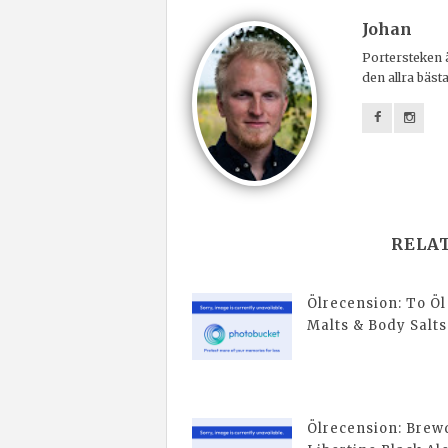
Johan
Portersteken ä
den allra bäst
RELA
Ölrecension: To Öl
Malts & Body Salts
Ölrecension: Bre