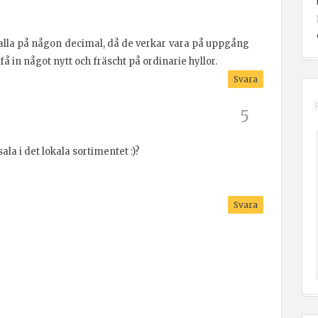
t falla på någon decimal, då de verkar vara på uppgång
å in något nytt och fräscht på ordinarie hyllor.
Svara
la i det lokala sortimentet :)?
Svara