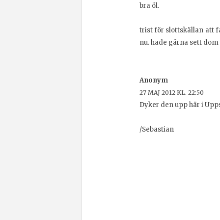
bra öl.
trist för slottskällan at
nu. hade gärna sett dom f
Anonym
27 MAJ 2012 KL. 22:50
Dyker den upp här i Uppsa
/Sebastian