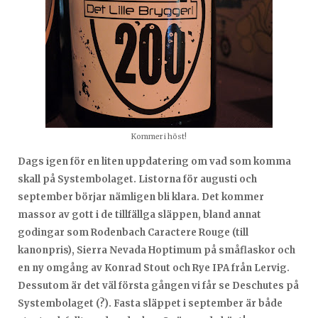
Kommer i höst!
Dags igen för en liten uppdatering om vad som komma
skall på Systembolaget. Listorna för augusti och
september börjar nämligen bli klara. Det kommer
massor av gott i de tillfällga släppen, bland annat
godingar som Rodenbach Caractere Rouge (till
kanonpris), Sierra Nevada Hoptimum på småflaskor och
en ny omgång av Konrad Stout och Rye IPA från Lervig.
Dessutom är det väl första gången vi får se Deschutes på
Systembolaget (?). Fasta släppet i september är både