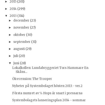
2015
(201)
►
2014
(299)
►
2013
(314)
▼
december
(23)
►
november
(27)
►
oktober
(30)
►
september
(31)
►
augusti
(29)
►
juli
(20)
►
juni
(28)
▼
Lokalkollen: Lundabryggeriet Tors Hammare En
Skåns...
Ölrecension: The Trooper
Nyheter på Systembolaget hösten 2013 - ver.2
Första numret av ℅ Hops är snart i pressarna
Systembolagets lanseringsplan 2014 - sommar