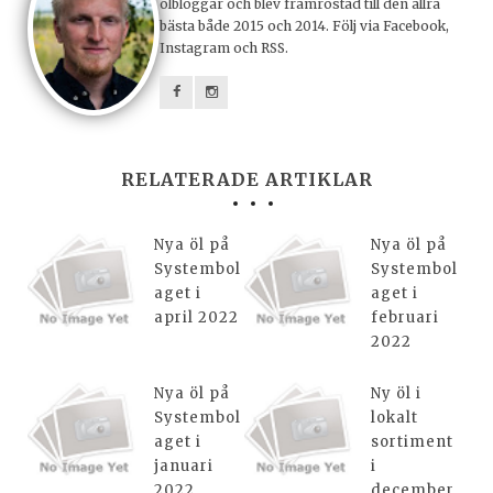
ölbloggar och blev framröstad till den allra
bästa både 2015 och 2014. Följ via Facebook,
Instagram och RSS.
RELATERADE ARTIKLAR
Nya öl på
Nya öl på
Systembol
Systembol
aget i
aget i
april 2022
februari
2022
Nya öl på
Ny öl i
Systembol
lokalt
aget i
sortiment
januari
i
2022
december