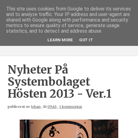
This site uses cookies from Google to deliver its services
and to analyze traffic. Your IP address and user-agent are
shared with Google along with performance and security
metrics to ensure quality of service, generate usage
statistics, and to detect and address abuse.
LEARN MORE
GOT IT
Nyheter På
Systembolaget
Hösten 2013 - Ver.1
publicerat av
Johan
,
kl
09:45
,
1 kommentar