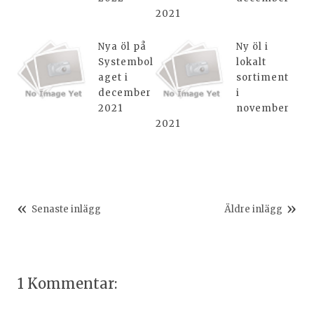
2021
Nya öl på
Ny öl i
Systembol
lokalt
aget i
sortiment
december
i
2021
november
2021
Senaste inlägg
Äldre inlägg
1 Kommentar: