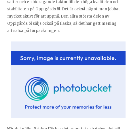
sätter och en bidragande faktor till den höga kvaliteten och
stabiliteten på Oppigårds öl. Det är också något man jobbat
mycket aktivt för att uppnå. Den allra största delen av
Oppigårds öl säljs också på flaska, så det har gett mening
att satsa på förpackningen.
När det gäller Bridge IPA har det bryggts tre batcher, det vill