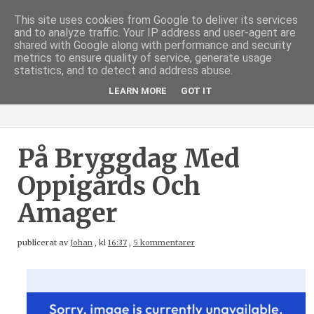
This site uses cookies from Google to deliver its services
and to analyze traffic. Your IP address and user-agent are
shared with Google along with performance and security
metrics to ensure quality of service, generate usage
statistics, and to detect and address abuse.
LEARN MORE
GOT IT
På Bryggdag Med
Oppigårds Och
Amager
publicerat av
Johan
,
kl
16:37
,
5 kommentarer