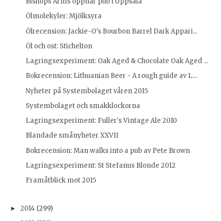
Bishops Arms öppnar pub i Uppsala
Ölmolekyler: Mjölksyra
Ölrecension: Jackie-O's Bourbon Barrel Dark Appari...
Öl och ost: Stichelton
Lagringsexperiment: Oak Aged & Chocolate Oak Aged ...
Bokrecension: Lithuanian Beer - A rough guide av L...
Nyheter på Systembolaget våren 2015
Systembolaget och smakklockorna
Lagringsexperiment: Fuller's Vintage Ale 2010
Blandade smånyheter XXVII
Bokrecension: Man walks into a pub av Pete Brown
Lagringsexperiment: St Stefanus Blonde 2012
Framåtblick mot 2015
2014
(299)
►