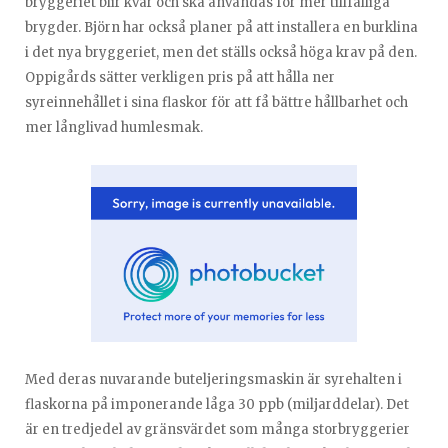
bryggeriet blir kvar och ska användas för mer tillfälliga
brygder. Björn har också planer på att installera en burklina
i det nya bryggeriet, men det ställs också höga krav på den.
Oppigårds sätter verkligen pris på att hålla ner
syreinnehållet i sina flaskor för att få bättre hållbarhet och
mer långlivad humlesmak.
Med deras nuvarande buteljeringsmaskin är syrehalten i
flaskorna på imponerande låga 30 ppb (miljarddelar). Det
är en tredjedel av gränsvärdet som många storbryggerier