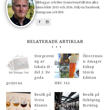
ölbloggar och blev framröstad till den allra
bästa både 2015 och 2014. Följ via Facebook,
Instagram och RSS.
RELATERADE ARTIKLAR
Storprovni
Ölrecensio
ng av
n: Amager
lokala öl -
Exhop
del 2: De
Storm
goda
Edition
grejerna
HBC 342
Besök på
Besök på
Vreta
Nyköping
Kloster
Brewing