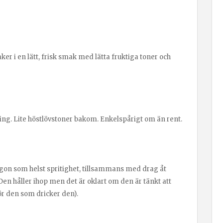
 i en lätt, frisk smak med lätta fruktiga toner och
ing. Lite höstlövstoner bakom. Enkelspårigt om än rent.
ågon som helst spritighet, tillsammans med drag åt
Den håller ihop men det är oklart om den är tänkt att
för den som dricker den).