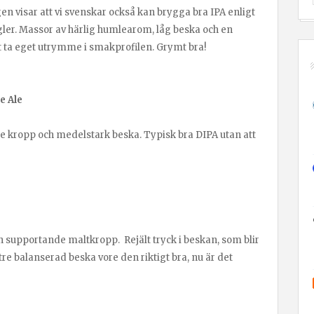
n visar att vi svenskar också kan brygga bra IPA enligt
ler. Massor av härlig humlearom, låg beska och en
 ta eget utrymme i smakprofilen. Grymt bra!
e Ale
are kropp och medelstark beska. Typisk bra DIPA utan att
h supportande maltkropp. Rejält tryck i beskan, som blir
tre balanserad beska vore den riktigt bra, nu är det