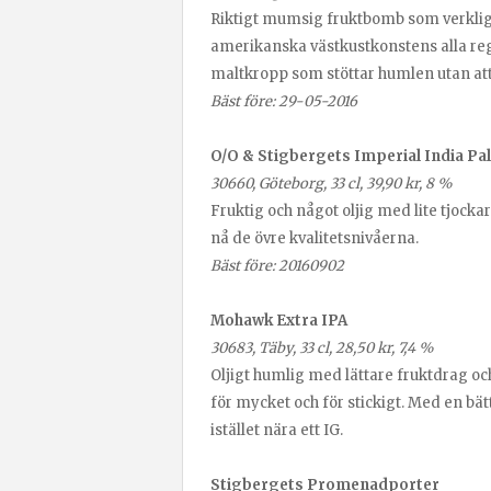
Riktigt mumsig fruktbomb som verklige
amerikanska västkustkonstens alla reg
maltkropp som stöttar humlen utan att
Bäst före: 29-05-2016
O/O & Stigbergets Imperial India Pal
30660, Göteborg, 33 cl, 39,90 kr, 8 %
Fruktig och något oljig med lite tjock
nå de övre kvalitetsnivåerna.
Bäst före: 20160902
Mohawk Extra IPA
30683, Täby, 33 cl, 28,50 kr, 7,4 %
Oljigt humlig med lättare fruktdrag oc
för mycket och för stickigt. Med en bät
istället nära ett IG.
Stigbergets Promenadporter