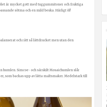
 ölet är mycket gott med tuggummitoner och fruktiga
assande sötma och en mild beska. Härligt öl!
lanserat och rätt så lättdrucket men utan den
från humlen. Simcoe- och särskilt Mosaichumlen slår
er, som backas upp av lätta maltsmaker. Medelstark till