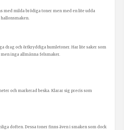
ns med milda brödiga toner men med en lite udda
d hallonsmaken.
ga drag och örtkryddiga humletoner. Har lite saker som
r, men inga allmänna felsmaker.
heter och markerad beska. Klarar sig precis som
mliga doften. Dessa toner finns även i smaken som dock