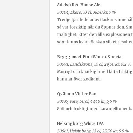
Adelsö Red House Ale
30704, Ekerö, 33 cl, 38,70 kr, 7 %
Tredje fjärdedelar av flaskans innehål
så var försiktig när du öppnar den. S
maltighet. Efter den lilla explosionen f
som fanns kvar i flaskan vilket resulte
Brygghuset Finn Winter Special
30691, Landskrona, 33 cl, 29,50 kr, 6,2 %
Murrigt och knäckigt med lätta fruktiga
hamnar över godkänt.
Qvänum Vinter Eko
30735, Vara, 50 cl, 49,40 kr, 5,6 %
Sött och fruktigt med karamelltoner ba
Helsingborg White IPA
30661, Helsinborg, 33 cl, 25,50 kr, 5,5 %