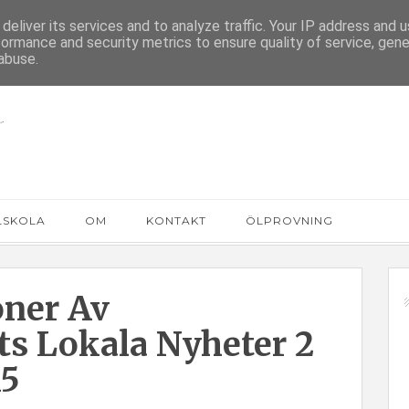
deliver its services and to analyze traffic. Your IP address and 
formance and security metrics to ensure quality of service, gen
abuse.
LSKOLA
OM
KONTAKT
ÖLPROVNING
oner Av
s Lokala Nyheter 2
15