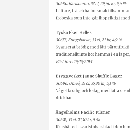
30680, Karlshamn, 33 cl, 29,60 kr, 5,6 %
Lättare, fräsch hallonsmak tillsamma
fröbeska som inte går ihop riktigt me
Tyska Eken Helles
30653, Kungsbacka, 33 cl, 21 kr, 4,9 %
Nyanserat brödig med lätt päronfrukti
traditionellt inte hör hemma i en lage
Bäst före: 15/10/2015
Bryggverket Janne Shuffle Lager
30696, Umeå, 33 cl, 35,90 kr, 5,1 %
Något brödig och kakig med lätta oren
drickbar.
Ängelholms Pacific Pilsner
30676, 33 cl, 21,10 kr, 5 %
Krusbär och svartvinbärsblad i den hu