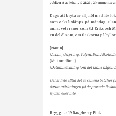
publicerat av
Johan
,
kl
21:29
,
2 kommentarer
Dags att bryta av all julöl med lite l
som också släpps på måndag. Bland 
annat veteraner som S:t Eriks och M
en del öl som, om flaskorna på hyll
[Namn]
[Art.nr., Ursprung, Volym, Pris, Alkoholh
[Mitt omdöme]
[Datummärkning (om det fanns någon lä
Det är inte alltid det är samma batcher 
datummärkningen på de provade flaskorn
hyllan eller inte.
Brygghus 19 Raspberry Pink