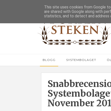
This site uses cookies from Google to 
are shared with Google along with per
statistics, and to detect and address 
BLOGG
SYSTEMBOLAGET
Ö
Snabbrecensi
Systembolaget
November 20