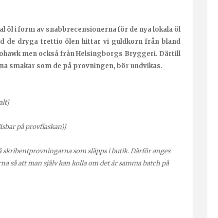
okal öl i form av snabbrecensionerna för de nya lokala öl
de dryga trettio ölen hittar vi guldkorn från bland
ohawk men också från Helsingborgs Bryggeri. Därtill
orna smakar som de på provningen, bör undvikas.
alt]
sbar på provflaskan)]
på skribentprovningarna som släpps i butik. Därför anges
a så att man själv kan kolla om det är samma batch på