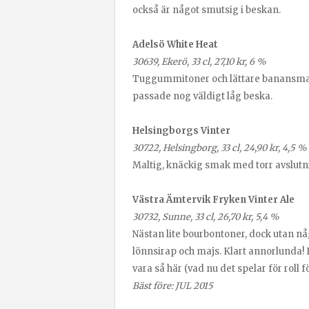
också är något smutsig i beskan.
Adelsö White Heat
30639, Ekerö, 33 cl, 27,10 kr, 6 %
Tuggummitoner och lättare banansmaker
passade nog väldigt låg beska.
Helsingborgs Vinter
30722, Helsingborg, 33 cl, 24,90 kr, 4,5 %
Maltig, knäckig smak med torr avslutn
Västra Ämtervik Fryken Vinter Ale
30732, Sunne, 33 cl, 26,70 kr, 5,4 %
Nästan lite bourbontoner, dock utan n
lönnsirap och majs. Klart annorlunda! 
vara så här (vad nu det spelar för roll 
Bäst före: JUL 2015