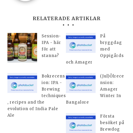
RELATERADE ARTIKLAR
Session-
På
IPA - här
bryggdag
för att
med
stanna?
Oppigårds
och Amager
Bokrecens
(Jul)Ölrece
ion: IPA -
nsion:
Brewing
Amager
techniques
Winter In
, recipes and the
Bangalore
evolution of India Pale
Ale
Första
besöket på
Brewdog