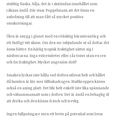
stubbig flaska. Nåja, det är i slutändan innehållet som
räknas ändå. Där visar Poppelmans att det finns en
anledning till att man fått så mycket positiva
omskrivningar.
Ölen är snygg i glaset med en rödaktig bärnstensfärg och
ett fluffigt vitt skum. Om den ser inbjudande ut så doftar det
ännu bättre. En härlig tropisk fruktighet sätter sig i
näsborrarna. Inga extremiteter eller råa toner utan en ren
och fin fruktighet. Mycket angenäm doft!
Smaken lyckas inte hålla vad doften utlovat helt och hållet
då humlen är lite mer tillbakadragen. Maltkroppen känns
också en aning platt. Det blir helt enkelt inte lika spännande
och välsammansatt som i doften. Det är ändå en behaglig öl
att dricka och den känns fräsch och trevlig.
Ingen fullpoängare men ett bevis på potential som lovar