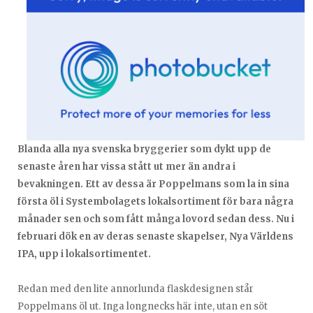
Blanda alla nya svenska bryggerier som dykt upp de
senaste åren har vissa stått ut mer än andra i
bevakningen. Ett av dessa är Poppelmans som la in sina
första öl i Systembolagets lokalsortiment för bara några
månader sen och som fått många lovord sedan dess. Nu i
februari dök en av deras senaste skapelser, Nya Världens
IPA, upp i lokalsortimentet.
Redan med den lite annorlunda flaskdesignen står
Poppelmans öl ut. Inga longnecks här inte, utan en söt