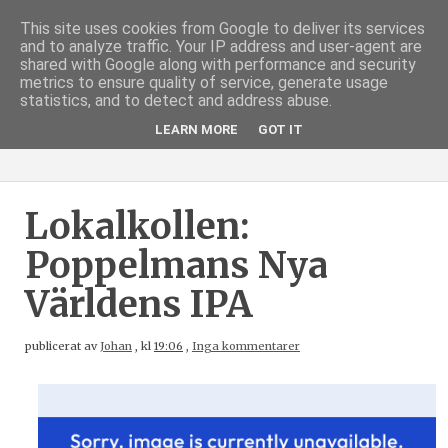
This site uses cookies from Google to deliver its services
and to analyze traffic. Your IP address and user-agent are
shared with Google along with performance and security
metrics to ensure quality of service, generate usage
statistics, and to detect and address abuse.
LEARN MORE
GOT IT
Lokalkollen:
Poppelmans Nya
Världens IPA
publicerat av
Johan
,
kl
19:06
,
Inga kommentarer