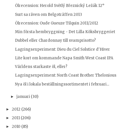
Ölrecension: Herold Světlý Březnický Ležák 12°
Surt sa räven om Belgoträffen 2013
Ölrecension: Oude Gueuze Tilquin 2011/2012
Min första hembryggning - Det Lilla Köksbryggeriet
Dubbel eller Chardonnay till svamprisotto?
Lagringsexperiment: Dieu du Ciel Solstice d'Hiver
Lite kort om kommande Napa Smith West Coast IPA
Världens starkaste öl, eller?
Lagringsexperiment: North Coast Brother Thelonious
Nya öl i lokala beställningssortimentet i februari...
januari
(30)
►
2012
(266)
►
2011
(206)
►
2010
(85)
►