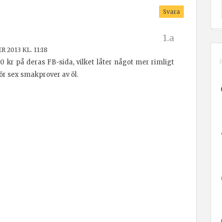
Svara
 2013 KL. 11:18
70 kr på deras FB-sida, vilket låter något mer rimligt
för sex smakprover av öl.