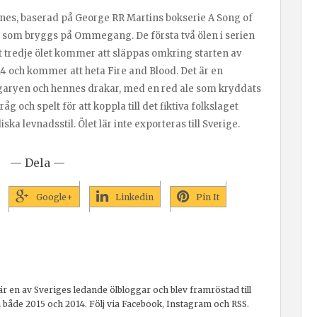
es, baserad på George RR Martins bokserie A Song of
ie som bryggs på Ommegang. De första två ölen i serien
t tredje ölet kommer att släppas omkring starten av
4 och kommer att heta Fire and Blood. Det är en
rgaryen och hennes drakar, med en red ale som kryddats
 och spelt för att koppla till det fiktiva folkslaget
a levnadsstil. Ölet lär inte exporteras till Sverige.
— Dela —
Google+
Linkedin
Pin It
r en av Sveriges ledande ölbloggar och blev framröstad till
a både 2015 och 2014. Följ via Facebook, Instagram och RSS.