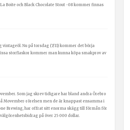
, La Boite och Black Chocolate Stout -08 kommer finnas
g vintageöl. Nu på torsdag (7/11) kommer det börja
 Vissa storflaskor kommer man kunna köpa smakprov av
ember. Som jag skrev tidigare har bland andra Örebro
t på Movember-rörelsen men de är knappast ensamma i
ne Brewing, har offrat sitt enorma skägg till förmån för
 välgörenhetsbidrag på över 25 000 dollar.