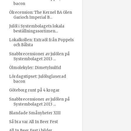
bacon
Ölrecension: The Kernel BA Glen
Garioch Imperial B...
Julöl i Systembolagets lokala
beställningssortimen...
Lokalkollen: Extraöl från Poppels
och Bålsta
Snabbrecensioner av julölen på
Systembolaget 2013 ...
Ölmolekyler: Dimetylsulfid
Lördagstipset: Julölsglaserad
bacon
Göteborg runt på 4 krogar
Snabbrecensioner av julölen på
Systembolaget 2013 ...
Blandade Smånyheter XIII
Så bra var All In Beer Fest
All In Beer Fest i bilder