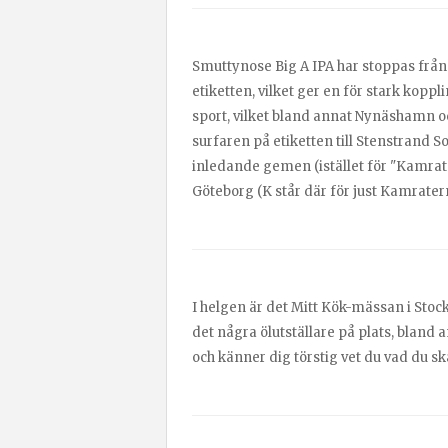
Smuttynose Big A IPA har stoppas från
etiketten, vilket ger en för stark koppl
sport, vilket bland annat Nynäshamn oc
surfaren på etiketten till Stenstrand
inledande gemen (istället för "Kamrater
Göteborg (K står där för just Kamrater
I helgen är det Mitt Kök-mässan i Sto
det några ölutställare på plats, bland
och känner dig törstig vet du vad du ska