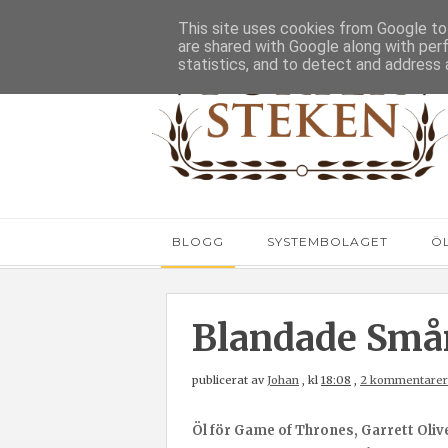
This site uses cookies from Google to 
are shared with Google along with per
statistics, and to detect and address 
BLOGG
SYSTEMBOLAGET
Ö
Blandade Smån
publicerat av
Johan
,
kl
18:08
,
2 kommentarer
Öl för Game of Thrones, Garrett Olive