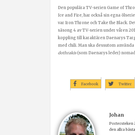
Den populära TV-serien Game of Thron
Ice and Fire, har också sin egna ölser
var Iron Throne och Take the Black. De
säsong 4 av TV-serien under våren 201
koppling till karaktären Daenarys Ta
med chili. Man ska dessutom använda råg
dothrakis
(som Daenarys leder) nomadisk
Facebook
Twitter
Johan
Portersteken ä
den allra bäst