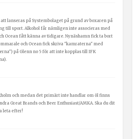
 att lanseras på Systembolaget på grund av boxaren på
ing till sport. Alkohol får nämligen inte associeras med
h Ocean fått känna av tidigare. Nynäshamn fick ta bort
 Sommarale och Ocean fick skriva "kamraterna" med
na") på Glenn no 5 för att inte kopplas till IFK
na).
ckholm och medan det primärt inte handlar om öl finns
 andra Great Brands och Beer Enthusiast/AMKA. Ska du dit
 leta efter!