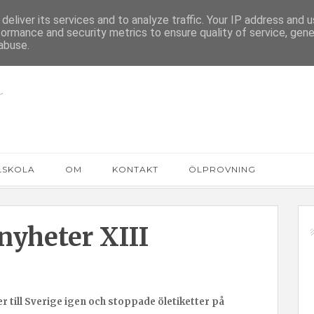
deliver its services and to analyze traffic. Your IP address and 
formance and security metrics to ensure quality of service, gen
abuse.
LSKOLA
OM
KONTAKT
ÖLPROVNING
yheter XIII
r till Sverige igen och stoppade öletiketter på