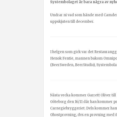
Systembolaget är bara några av nyhe
Undrar ni vad som hände med Camden Vs
uppskjuten till december.
I helgen som gick var det Restaurangga
Henok Fentie, mannen bakom Omnipol
(BeerSweden, BeerStudio), Systembolag
Nästa vecka kommer Garrett Oliver till
Göteborg den 16/11 där han kommer p
Carnegiebryggeriet. Dels kommer han ti
Ghostprovning, dvs en provning med öl 