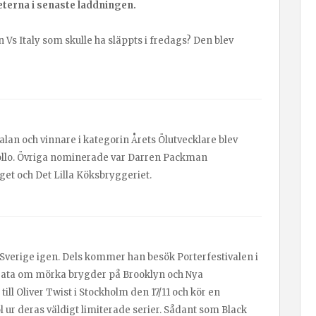
terna i senaste laddningen.
 Italy som skulle ha släppts i fredags? Den blev
lan och vinnare i kategorin Årets Ölutvecklare blev
lo. Övriga nominerade var Darren Packman
et och Det Lilla Köksbryggeriet.
 Sverige igen. Dels kommer han besök Porterfestivalen i
rata om mörka brygder på Brooklyn och Nya
ll Oliver Twist i Stockholm den 17/11 och kör en
ur deras väldigt limiterade serier. Sådant som Black