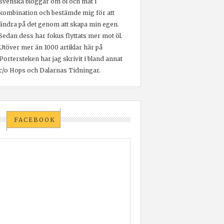
svenska bloggar om öl och mat i
kombination och bestämde mig för att
ändra på det genom att skapa min egen.
Sedan dess har fokus flyttats mer mot öl.
Utöver mer än 1000 artiklar här på
Portersteken har jag skrivit i bland annat
c/o Hops och Dalarnas Tidningar.
FACEBOOK