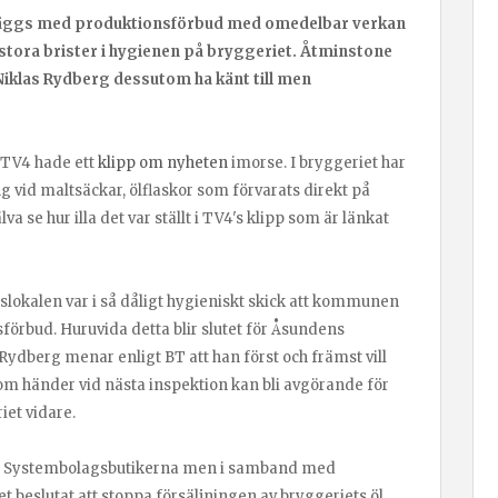
läggs med produktionsförbud med omedelbar verkan
 stora brister i hygienen på bryggeriet. Åtminstone
Niklas Rydberg dessutom ha känt till men
 TV4 hade ett
klipp om nyheten
imorse. I bryggeriet har
 vid maltsäckar, ölflaskor som förvarats direkt på
va se hur illa det var ställt i TV4's klipp som är länkat
slokalen var i så dåligt hygieniskt skick att kommunen
förbud. Huruvida detta blir slutet för Åsundens
 Rydberg menar enligt BT att han först och främst vill
som händer vid nästa inspektion kan bli avgörande för
et vidare.
kala Systembolagsbutikerna men i samband med
beslutat att stoppa försäljningen av bryggeriets öl.