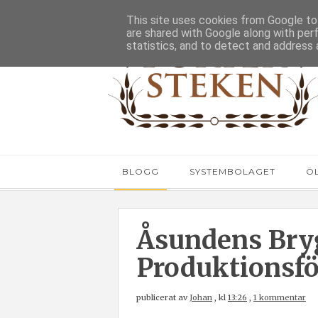
This site uses cookies from Google to 
are shared with Google along with per
statistics, and to detect and address 
BLOGG
SYSTEMBOLAGET
Ö
Åsundens Bry
Produktionsf
publicerat av
Johan
,
kl
13:26
,
1 kommentar