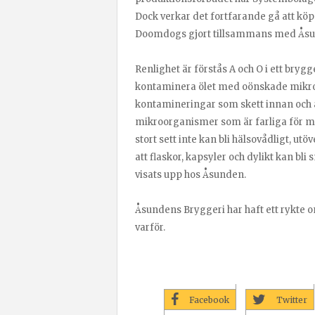
Dock verkar det fortfarande gå att kö
Doomdogs gjort tillsammans med Åsu
Renlighet är förstås A och O i ett brygg
kontaminera ölet med oönskade mikro
kontamineringar som skett innan och 
mikroorganismer som är farliga för männ
stort sett inte kan bli hälsovådligt, u
att flaskor, kapsyler och dylikt kan b
visats upp hos Åsunden.
Åsundens Bryggeri har haft ett rykte om
varför.
Facebook
Twitter