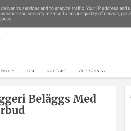
deliver its services and to analyze traffic. Your IP address and 
formance and security metrics to ensure quality of service, gen
abuse.
LSKOLA
OM
KONTAKT
ÖLPROVNING
ggeri Beläggs Med
örbud