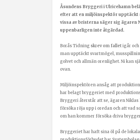
Åsundens Bryggeri i Ulricehamn be
efter att en miljöinspektör upptäckt
vissa av bristerna säger sig ägaren 
uppenbarligen inte åtgärdad.
Borås Tidning
skrev om fallet
igår och
man upptäckt svartmögel, musspillning
golvet och allmän orenlighet. Ni kan själ
ovan.
Miljöinspektören ansåg att produktion
har belagt bryggeriet med produktions
Bryggeri återstår att se, ägaren Niklas
försöka röja upp i oredan och att vad 
om han kommer försöka driva bryggeri
Bryggeriet har haft sina öl på de lo
produktionsförbudet har Systembolaget 