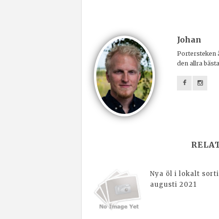
Johan
Portersteken ä
den allra bäst
RELA
Nya öl i lokalt sor
augusti 2021