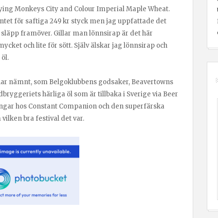
Flying Monkeys City and Colour Imperial Maple Wheat.
entet för saftiga 249 kr styck men jag uppfattade det
 släpp framöver. Gillar man lönnsirap är det här
cket och lite för sött. Själv älskar jag lönnsirap och
 öl.
 har nämnt, som Belgoklubbens godsaker, Beavertowns
dbryggeriets härliga öl som är tillbaka i Sverige via Beer
dingar hos Constant Companion och den superfärska
vilken bra festival det var.