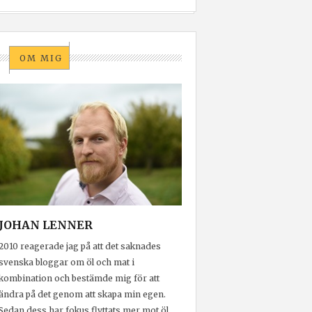
OM MIG
JOHAN LENNER
2010 reagerade jag på att det saknades
svenska bloggar om öl och mat i
kombination och bestämde mig för att
ändra på det genom att skapa min egen.
Sedan dess har fokus flyttats mer mot öl.