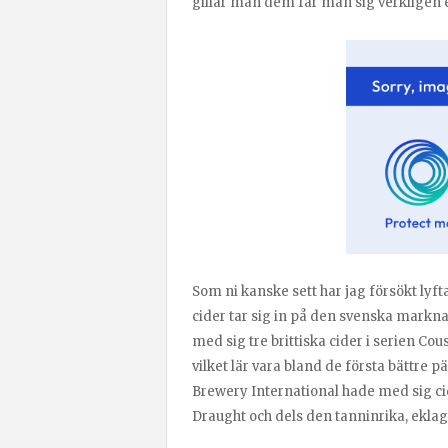
gillar man dem får man sig verkligen 
Som ni kanske sett har jag försökt lyf
cider tar sig in på den svenska markna
med sig tre brittiska cider i serien Cou
vilket lär vara bland de första bättr
Brewery International hade med sig ci
Draught och dels den tanninrika, eklag