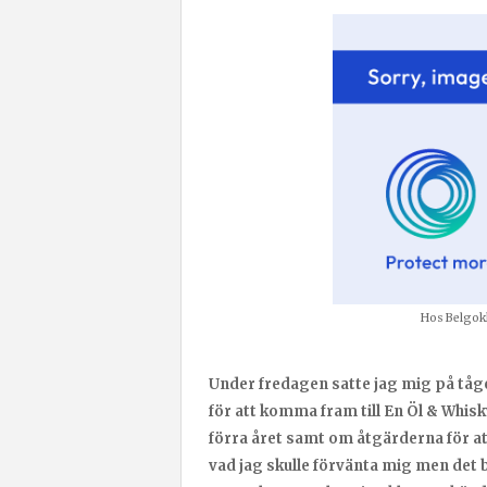
Hos Belgok
Under fredagen satte jag mig på tåget 
för att komma fram till En Öl & Whis
förra året samt om åtgärderna för att
vad jag skulle förvänta mig men det bl