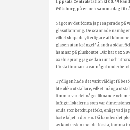
Uppsala Centralstation kl 00.49 kände
Göteborg på en och samma dag för 
Något av det första jag reagerade på var
glasutlämning. De scannade nämligen in
vilket skapade ytterligare att kömomen
glasen utan krångel? Å andra sidan fick
hamnar på pluskontot. Där har t ex SB
axeln sprang jag sedan runt och utfo
första timmarna var något underbefol
Tydligen hade det varit väldigt få be
lite olika utställare, vilket många utst
timmar var det något liknande och med
luftigt i lokalerna som var dimensioner
enda stor ketchupeffekt, enligt vad ja
löste biljett i dörren. Då kändes det p
av kontrasten mot de första, tomma ti