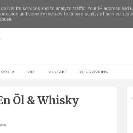
deliver its services and to analyze traffic. Your IP address and 
formance and security metrics to ensure quality of service, gen
abuse.
LSKOLA
OM
KONTAKT
ÖLPROVNING
En Öl & Whisky
arer