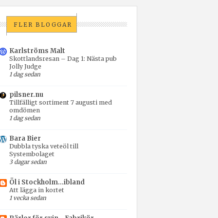
FLER BLOGGAR
Karlströms Malt
Skottlandsresan – Dag 1: Nästa pub
Jolly Judge
1 dag sedan
pilsner.nu
Tillfälligt sortiment 7 augusti med
omdömen
1 dag sedan
Bara Bier
Dubbla tyska veteöl till
Systembolaget
3 dagar sedan
Öl i Stockholm...ibland
Att lägga in kortet
1 vecka sedan