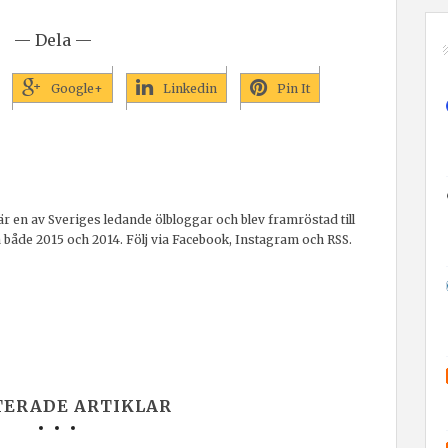
— Dela —
Google+
Linkedin
Pin It
r en av Sveriges ledande ölbloggar och blev framröstad till
a både 2015 och 2014. Följ via Facebook, Instagram och RSS.
TERADE ARTIKLAR