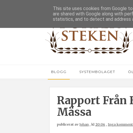
This site uses cookies from Google to 
are shared with Google along with per
statistics, and to detect and address 
BLOGG
SYSTEMBOLAGET
Ö
Rapport Från 
Mässa
publicerat av
Johan
,
kl
20:06
,
Inga komment