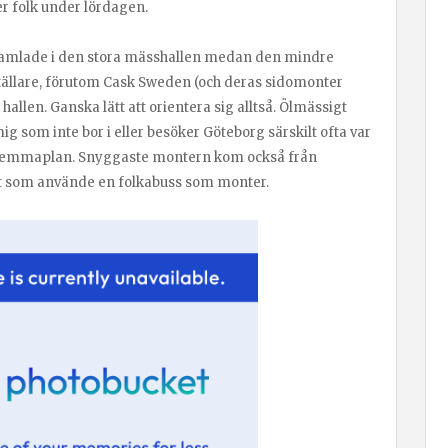
er folk under lördagen.
 samlade i den stora mässhallen medan den mindre
tällare, förutom Cask Sweden (och deras sidomonter
allen. Ganska lätt att orientera sig alltså. Ölmässigt
ig som inte bor i eller besöker Göteborg särskilt ofta var
 på hemmaplan. Snyggaste montern kom också från
t som använde en folkabuss som monter.