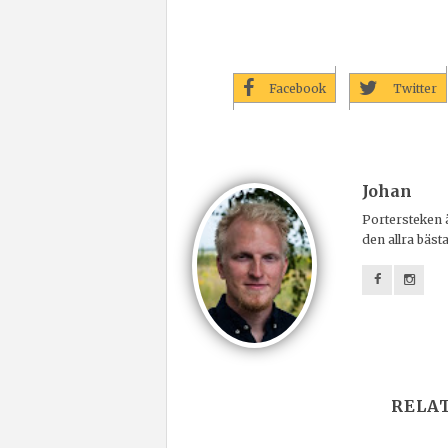
Facebook
Twitter
Johan
Portersteken ä
den allra bäst
RELA