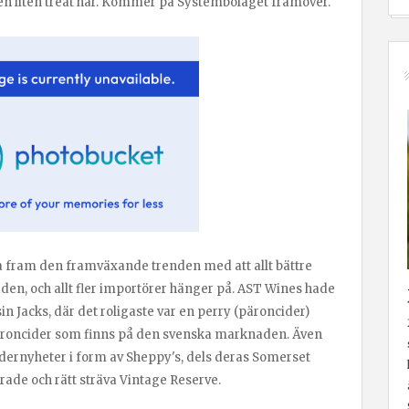
en liten treat här. Kommer på Systembolaget framöver.
ta fram den framväxande trenden med att allt bättre
den, och allt fler importörer hänger på. AST Wines hade
sin Jacks, där det roligaste var en perry (päroncider)
e päroncider som finns på den svenska marknaden. Även
dernyheter i form av Sheppy's, dels deras Somerset
rade och rätt sträva Vintage Reserve.