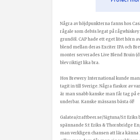
Några av höjdpunkterna fanns hos Ca
rågale som delvis legat på rågwhiskeyf
grundöl. CAP hade ett eget litet hörn 
blend mellan deras Exciter IPA och Brek
monter serverades Live Blend Bruin (d
blev riktigt lika bra.
Hos Brewery International kunde man p
tagit in till Sverige. Några flaskor av 
är man snabb kanske man får tag på en.
underbar. Kanske mässans bästa öl!
Galatea/craftbeer.se/Sigtuna/S:t Erik
spännande S:t Eriks & Thornbridge Eng
man verkligen chansen att lära känna