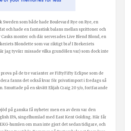
sk Sweden som både hade Boulevard Rye on Rye, en
at och hade en fantastisk balans mellan sprittoner och
av Casks monter och där serverades Live Blend Blond, en
eriets Blondette som var riktigt bra! I Brekeriets
är jag tyvärr missade vilka grundölen var) som dock inte
rova på de tre varianter av FiftyFifty Eclipse som de
vardera fanns det också kvar för privatimport i fredags så
 Smuttade på en skvätt Elijah Craig 20 y/o, fortfarande
s bjöd på ganska få nyheter men en av dem var den
lish IPA, singelhumlad med East Kent Golding. Här får
 EKG-humlen om man inte gjort det sedan tidigare, och