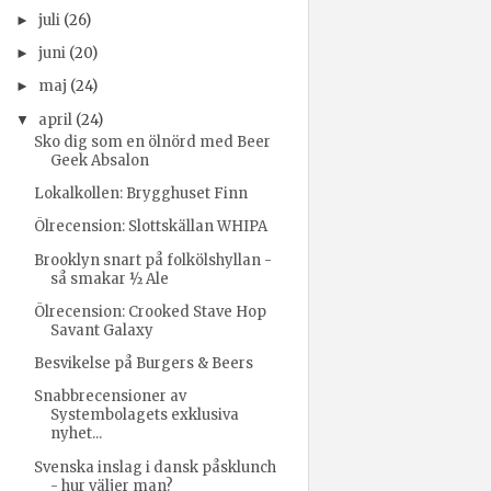
juli
(26)
►
juni
(20)
►
maj
(24)
►
april
(24)
▼
Sko dig som en ölnörd med Beer
Geek Absalon
Lokalkollen: Brygghuset Finn
Ölrecension: Slottskällan WHIPA
Brooklyn snart på folkölshyllan -
så smakar ½ Ale
Ölrecension: Crooked Stave Hop
Savant Galaxy
Besvikelse på Burgers & Beers
Snabbrecensioner av
Systembolagets exklusiva
nyhet...
Svenska inslag i dansk påsklunch
- hur väljer man?