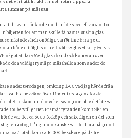
s det värt att ha åkt tur och retur Uppsala -
åtta timmar på mässan.
 att de även i år körde med en lite speciell variant för
 biljetten för att man skulle få hämta ut sina glas
t som kändes helt onödigt. Varför inte bara ge ut
 man både ett ölglas och ett whiskyglas vilket givetvis
WF något att lära Med glas i hand och kameran över
rskade den väldigt rymliga mässhallen som under de
kad.
sökare under torsdagen, omkring 1500 vad jag hörde från
ällare var lite besvikna över. Under fredagens första
an det är skönt med mycket svängrum blev det lite väl
ade för betydligt fler. Framåt fyratiden kom folk i en
g hörde var det ca 6000 förköp och säkerligen en del som
lötsligt en aning trångt men kanske var det bara på grund
mmarna. Totalt kom ca 16 000 besökare på de tre