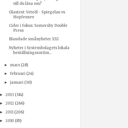
vill du läsa om?
Glastest: Veteöl - Spiegelau vs
Hopfensee
Cider i fokus: Somersby Double
Press
Blandade smånyheter XXI
Nyheter i Systembolagets lokala
beställningssortim...
mars
(28)
►
februari
(24)
►
januari
(30)
►
2013
(314)
►
2012
(266)
►
2011
(206)
►
2010
(85)
►